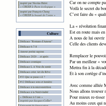
Car on ne compte pa
inspiré par Nicolas Hulot
« CREER le Pacte écologique »
Voilà le secret du bo
inspiré par François Cheng
C’est faire du « qual
« CREER la beauté de l’entre »
La « révolution finan
Est en route mais en
Culture
A nous de lui ouvrir 
Dédicace "Romans d'Amour"
Celle des clients dev
Dédicace 6-7-8
Amour poésie sagesse
Remplacer le pouvoir
Dédicace 2020 …et après
Par un meilleur « vo
Dédicace cosmique
Mettra fin à la déca
Dédicace L A Voie du sentir
Dédicace créer Art du Rêve
Et à son cortège d’in
#33 Que se passe-t-il ?
#12 Dédicace sons et lumière
Avec comme alliée 
Dédicace à la micronutrition
Nous allons trouver n
Dédicace à la Nutrivitalité
Pour mieux re-tisser 
« Dédicace à l’eau »
inspirée par Jacques Collin*
Au moins ceux qui no
Université de l'innovation