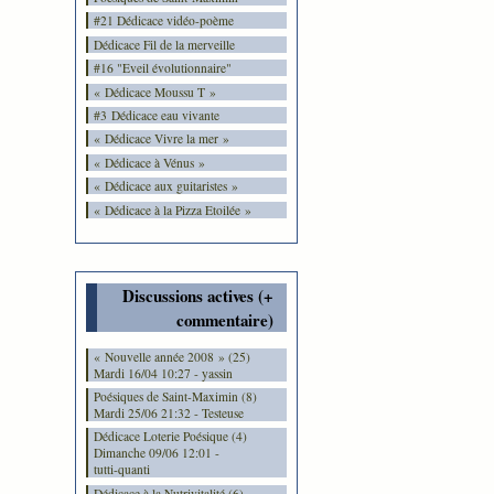
#21 Dédicace vidéo-poème
Dédicace Fil de la merveille
#16 "Eveil évolutionnaire"
« Dédicace Moussu T »
#3 Dédicace eau vivante
« Dédicace Vivre la mer »
« Dédicace à Vénus »
« Dédicace aux guitaristes »
« Dédicace à la Pizza Etoilée »
Discussions actives (+
commentaire)
« Nouvelle année 2008 » (25)
Mardi 16/04 10:27 - yassin
Poésiques de Saint-Maximin (8)
Mardi 25/06 21:32 - Testeuse
Dédicace Loterie Poésique (4)
Dimanche 09/06 12:01 -
tutti-quanti
Dédicace à la Nutrivitalité (6)