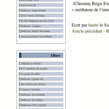
(Christine Régis E
argent sans R
« médiateur de l’inn
Dédicace Anniversaire
2017 Voeux d'Ariane
#17bis Dédicace en-Vie 2016
Ecrit par
luami
le Sa
Dédicace 2 étapes
Article précédent
-
R
Dédicace Valère Novarina
Announcement Accueillette
Allure
"Marche à l'étoile"
#35 Antidote de la peur
Le grain de sable
Dédicace cigales-été
Aux Frères des Arbres
Cancou l’écolieu
Dédicace Accueillette
Dédicace été indien
Dédicace CP La Garde