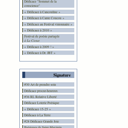
Dédicace "Sommet de la
conscience"
« Dédicace à Cancouline »
« Dédicace à Cante Coucou »
« Dédicace au Festival visionnaire »
« Dédicace à 2010 »
Festival de poésie partagée
à La Ciotat
« Dédicace à 2009 ! »
« Dédicace à Dr. JBT »
Signature
#30 Art de prendre soin
Dédicace procur-heureux
#36 RL Relative Liberté
Dédicace Loterie Poésique
« Dédicace 15-25 »
Dédicace à La Terre
#28 Dédicace Grande Joie
Poésiques de Saint-Maximin