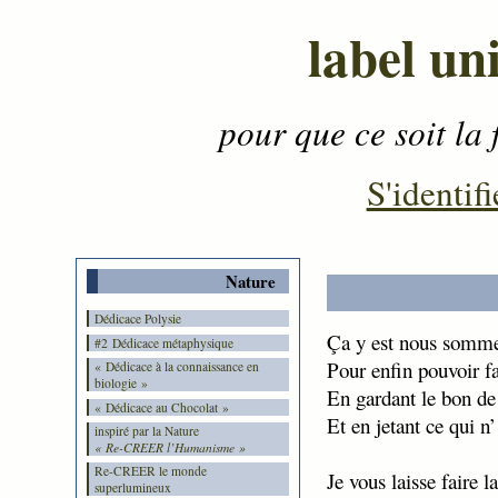
label un
pour que ce soit la 
Contenu
-
Menu
-
S'identifi
Nature
Dédicace Polysie
Ça y est nous somm
#2 Dédicace métaphysique
Pour enfin pouvoir fa
« Dédicace à la connaissance en
biologie »
En gardant le bon de
« Dédicace au Chocolat »
Et en jetant ce qui n’
inspiré par la Nature
« Re-CREER l’Humanisme »
Re-CREER le monde
Je vous laisse faire 
superlumineux