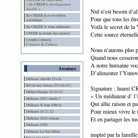
« Re-CREER le développement
durable »
Nul n’est besoin d’all
Re-CREER la co-évolution
Pour que tous les être
scientifique
Voilà le secret de la 
Re-CREER le 3ème millénaire
Cette source éternell
CREER la croisée des sciences
Créatifs Culturels
Créateurs de Cultures
Nous n’aurons plus pe
Quand nous cesserons
A notre humaine voc
Aventure
D’alimenter l’Ynnov
Dédicace Anooki 25+26
Réveil-aux-Joncas (25+26=51)
Signature : luami 
Dédica-Passage-20-24-25
« Un médiateur d’ l’
Dédicace 2023 Année 7
Qui allie raison et p
Dédicace St-Jean d'Hiver
Pour mieux vivre le 
Dédicace 20-21-22
Et en partager les ins
Dédicace 2020 verseau
Dédicace 2020
Dédicace Le Vrai Débat
inspiré par la famil
Est-ce que vivre