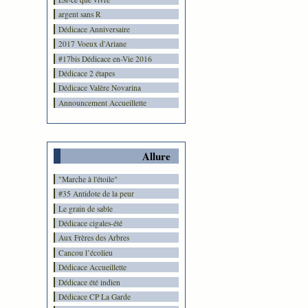
argent sans R
Dédicace Anniversaire
2017 Voeux d'Ariane
#17bis Dédicace en-Vie 2016
Dédicace 2 étapes
Dédicace Valère Novarina
Announcement Accueillette
Allure
"Marche à l'étoile"
#35 Antidote de la peur
Le grain de sable
Dédicace cigales-été
Aux Frères des Arbres
Cancou l’écolieu
Dédicace Accueillette
Dédicace été indien
Dédicace CP La Garde