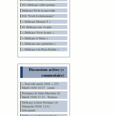
#21 Dédicace vidéo-poème
Dédicace Fil de la merveille
#16 "Eveil évolutionnaire"
« Dédicace Moussu T »
#3 Dédicace eau vivante
« Dédicace Vivre la mer »
« Dédicace à Vénus »
« Dédicace aux guitaristes »
« Dédicace à la Pizza Etoilée »
Discussions actives (+
commentaire)
« Nouvelle année 2008 » (25)
Mardi 16/04 10:27 - yassin
Poésiques de Saint-Maximin (8)
Mardi 25/06 21:32 - Testeuse
Dédicace Loterie Poésique (4)
Dimanche 09/06 12:01 -
tutti-quanti
Dédicace à la Nutrivitalité (6)