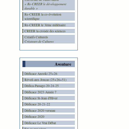
« Re-CREER le développement
durable »
Re-CREER la co-évolution
scientifique
Re-CREER le 3ème millénaire
CREER la croisée des sciences
Créatifs Culturels
Créateurs de Cultures
Aventure
Dédicace Anooki 25+26
Réveil-aux-Joncas (25+26=51)
Dédica-Passage-20-24-25
Dédicace 2023 Année 7
Dédicace St-Jean d'Hiver
Dédicace 20-21-22
Dédicace 2020 verseau
Dédicace 2020
Dédicace Le Vrai Débat
Est-ce que vivre