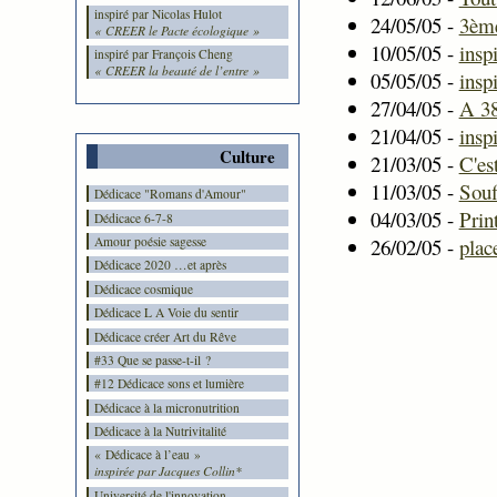
inspiré par Nicolas Hulot
24/05/05 -
3ème
« CREER le Pacte écologique »
10/05/05 -
insp
inspiré par François Cheng
« CREER la beauté de l’entre »
05/05/05 -
insp
27/04/05 -
A 38
21/04/05 -
insp
Culture
21/03/05 -
C'es
11/03/05 -
Souf
Dédicace "Romans d'Amour"
04/03/05 -
Prin
Dédicace 6-7-8
26/02/05 -
plac
Amour poésie sagesse
Dédicace 2020 …et après
Dédicace cosmique
Dédicace L A Voie du sentir
Dédicace créer Art du Rêve
#33 Que se passe-t-il ?
#12 Dédicace sons et lumière
Dédicace à la micronutrition
Dédicace à la Nutrivitalité
« Dédicace à l’eau »
inspirée par Jacques Collin*
Université de l'innovation