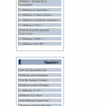
Dédicace "Sommet de la
conscience"
« Dédicace à Cancouline »
« Dédicace à Cante Coucou »
« Dédicace au Festival visionnaire »
« Dédicace à 2010 »
Festival de poésie partagée
à La Ciotat
« Dédicace à 2009 ! »
« Dédicace à Dr. JBT »
Signature
#30 Art de prendre soin
Dédicace procur-heureux
#36 RL Relative Liberté
Dédicace Loterie Poésique
« Dédicace 15-25 »
Dédicace à La Terre
#28 Dédicace Grande Joie
Poésiques de Saint-Maximin