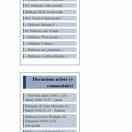
#21 Dédicace vidéo-poème
Dédicace Fil de la merveille
#16 "Eveil évolutionnaire"
« Dédicace Moussu T »
#3 Dédicace eau vivante
« Dédicace Vivre la mer »
« Dédicace à Vénus »
« Dédicace aux guitaristes »
« Dédicace à la Pizza Etoilée »
Discussions actives (+
commentaire)
« Nouvelle année 2008 » (25)
Mardi 16/04 10:27 - yassin
Poésiques de Saint-Maximin (8)
Mardi 25/06 21:32 - Testeuse
Dédicace Loterie Poésique (4)
Dimanche 09/06 12:01 -
tutti-quanti
Dédicace à la Nutrivitalité (6)