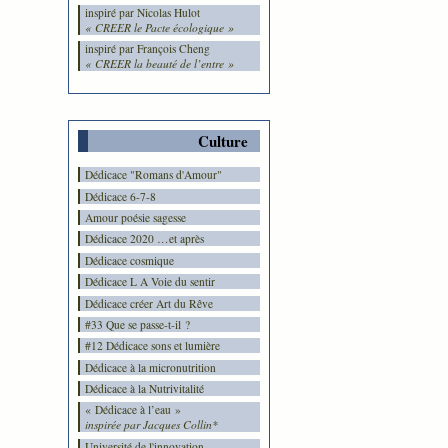
inspiré par Nicolas Hulot
« CREER le Pacte écologique »
inspiré par François Cheng
« CREER la beauté de l’entre »
Culture
Dédicace "Romans d'Amour"
Dédicace 6-7-8
Amour poésie sagesse
Dédicace 2020 …et après
Dédicace cosmique
Dédicace L A Voie du sentir
Dédicace créer Art du Rêve
#33 Que se passe-t-il ?
#12 Dédicace sons et lumière
Dédicace à la micronutrition
Dédicace à la Nutrivitalité
« Dédicace à l’eau »
inspirée par Jacques Collin*
Université de l'innovation