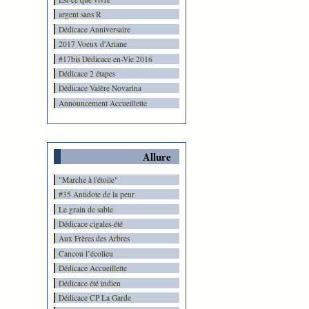
argent sans R
Dédicace Anniversaire
2017 Voeux d'Ariane
#17bis Dédicace en-Vie 2016
Dédicace 2 étapes
Dédicace Valère Novarina
Announcement Accueillette
Allure
"Marche à l'étoile"
#35 Antidote de la peur
Le grain de sable
Dédicace cigales-été
Aux Frères des Arbres
Cancou l’écolieu
Dédicace Accueillette
Dédicace été indien
Dédicace CP La Garde