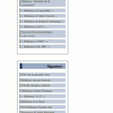
Dédicace "Sommet de la
conscience"
« Dédicace à Cancouline »
« Dédicace à Cante Coucou »
« Dédicace au Festival visionnaire »
« Dédicace à 2010 »
Festival de poésie partagée
à La Ciotat
« Dédicace à 2009 ! »
« Dédicace à Dr. JBT »
Signature
#30 Art de prendre soin
Dédicace procur-heureux
#36 RL Relative Liberté
Dédicace Loterie Poésique
« Dédicace 15-25 »
Dédicace à La Terre
#28 Dédicace Grande Joie
Poésiques de Saint-Maximin