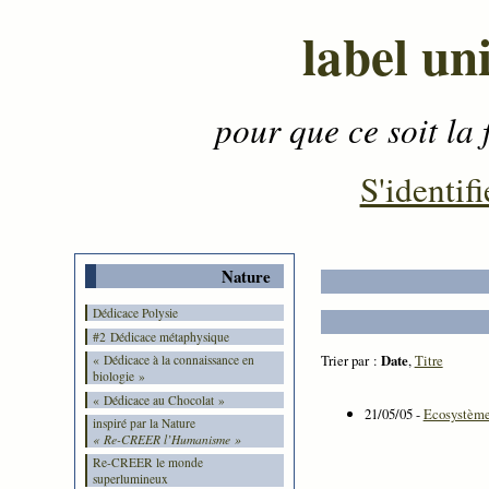
label un
pour que ce soit la 
Contenu
-
Menu
-
S'identifi
Nature
Dédicace Polysie
#2 Dédicace métaphysique
Trier par :
Date
,
Titre
« Dédicace à la connaissance en
biologie »
« Dédicace au Chocolat »
21/05/05 -
Ecosystème 
inspiré par la Nature
« Re-CREER l’Humanisme »
Re-CREER le monde
superlumineux