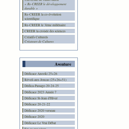
« Re-CREER le développement
durable »
Re-CREER la co-évolution
scientifique
Re-CREER le 3ème millénaire
CREER la croisée des sciences
Créatifs Culturels
Créateurs de Cultures
Aventure
Dédicace Anooki 25+26
Réveil-aux-Joncas (25+26=51)
Dédica-Passage-20-24-25
Dédicace 2023 Année 7
Dédicace St-Jean d'Hiver
Dédicace 20-21-22
Dédicace 2020 verseau
Dédicace 2020
Dédicace Le Vrai Débat
Est-ce que vivre