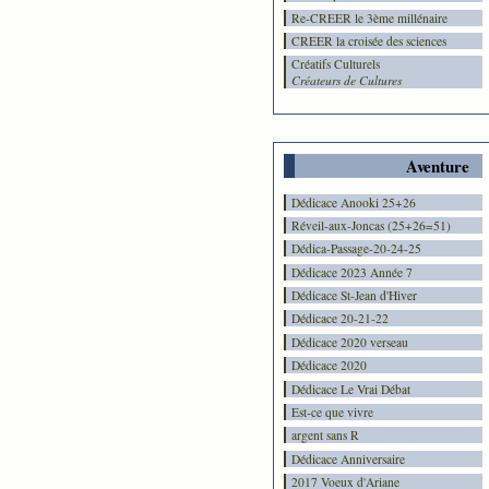
Re-CREER le 3ème millénaire
CREER la croisée des sciences
Créatifs Culturels
Créateurs de Cultures
Aventure
Dédicace Anooki 25+26
Réveil-aux-Joncas (25+26=51)
Dédica-Passage-20-24-25
Dédicace 2023 Année 7
Dédicace St-Jean d'Hiver
Dédicace 20-21-22
Dédicace 2020 verseau
Dédicace 2020
Dédicace Le Vrai Débat
Est-ce que vivre
argent sans R
Dédicace Anniversaire
2017 Voeux d'Ariane