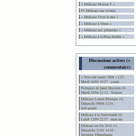
« Dédicace Moussu T »
#3 Dédicace eau vivante
« Dédicace Vivre la mer »
« Dédicace à Vénus »
« Dédicace aux guitaristes »
« Dédicace à la Pizza Etoilée »
Discussions actives (+
commentaire)
« Nouvelle année 2008 » (25)
Mardi 16/04 10:27 - yassin
Poésiques de Saint-Maximin (8)
Mardi 25/06 21:32 - Testeuse
Dédicace Loterie Poésique (4)
Dimanche 09/06 12:01 -
tutti-quanti
Dédicace à la Nutrivitalité (6)
Lundi 12/09 22:57 - mon site
Dédicace en-Vie 2016 (1)
Dimanche 31/01 14:42 -
Serrurier Villeurbanne