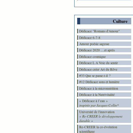
Culture
Dédicace "Romans d'Amour"
Dédicace 6-7-8
Amour poésie sagesse
Dédicace 2020 …et après
Dédicace cosmique
Dédicace L A Voie du sentir
Dédicace créer Art du Rêve
#33 Que se passe-t-il ?
#12 Dédicace sons et lumière
Dédicace à la micronutrition
Dédicace à la Nutrivitalité
« Dédicace à l’eau »
inspirée par Jacques Collin*
Université de l'innovation
« Re-CREER le développement
durable »
Re-CREER la co-évolution
scientifique