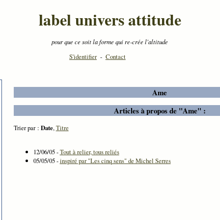
label univers attitude
pour que ce soit la forme qui re-crée l'altitude
S'identifier
-
Contact
Ame
Articles à propos de "Ame" :
Trier par :
Date
,
Titre
12/06/05 -
Tout à relier, tous reliés
05/05/05 -
inspiré par "Les cinq sens" de Michel Serres