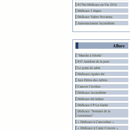
#17bis Dédicace en-Vie 2016
Dédicace 2 étapes
Dédicace Valère Novarina
Announcement Accueillette
Allure
"Marche à l'étoile"
#35 Antidote de la peur
Le grain de sable
Dédicace cigales-été
Aux Frères des Arbres
Cancou l’écolieu
Dédicace Accueillette
Dédicace été indien
Dédicace CP La Garde
Dédicace "Sommet de la
conscience"
« Dédicace à Cancouline »
« Dédicace à Cante Coucou »