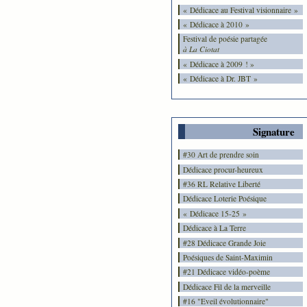
« Dédicace au Festival visionnaire »
« Dédicace à 2010 »
Festival de poésie partagée
à La Ciotat
« Dédicace à 2009 ! »
« Dédicace à Dr. JBT »
Signature
#30 Art de prendre soin
Dédicace procur-heureux
#36 RL Relative Liberté
Dédicace Loterie Poésique
« Dédicace 15-25 »
Dédicace à La Terre
#28 Dédicace Grande Joie
Poésiques de Saint-Maximin
#21 Dédicace vidéo-poème
Dédicace Fil de la merveille
#16 "Eveil évolutionnaire"