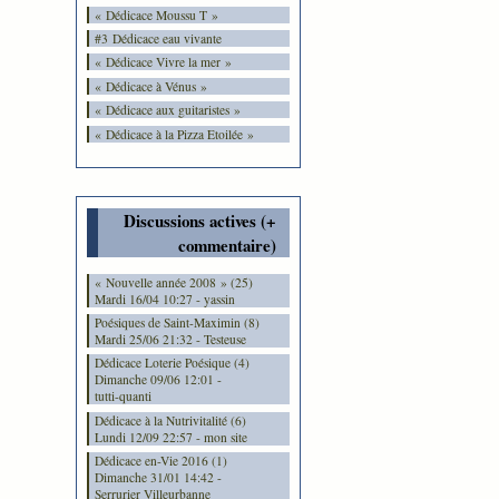
« Dédicace Moussu T »
#3 Dédicace eau vivante
« Dédicace Vivre la mer »
« Dédicace à Vénus »
« Dédicace aux guitaristes »
« Dédicace à la Pizza Etoilée »
Discussions actives (+
commentaire)
« Nouvelle année 2008 » (25)
Mardi 16/04 10:27 - yassin
Poésiques de Saint-Maximin (8)
Mardi 25/06 21:32 - Testeuse
Dédicace Loterie Poésique (4)
Dimanche 09/06 12:01 -
tutti-quanti
Dédicace à la Nutrivitalité (6)
Lundi 12/09 22:57 - mon site
Dédicace en-Vie 2016 (1)
Dimanche 31/01 14:42 -
Serrurier Villeurbanne