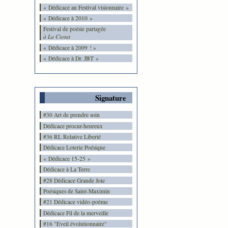
« Dédicace au Festival visionnaire »
« Dédicace à 2010 »
Festival de poésie partagée
à La Ciotat
« Dédicace à 2009 ! »
« Dédicace à Dr. JBT »
Signature
#30 Art de prendre soin
Dédicace procur-heureux
#36 RL Relative Liberté
Dédicace Loterie Poésique
« Dédicace 15-25 »
Dédicace à La Terre
#28 Dédicace Grande Joie
Poésiques de Saint-Maximin
#21 Dédicace vidéo-poème
Dédicace Fil de la merveille
#16 "Eveil évolutionnaire"