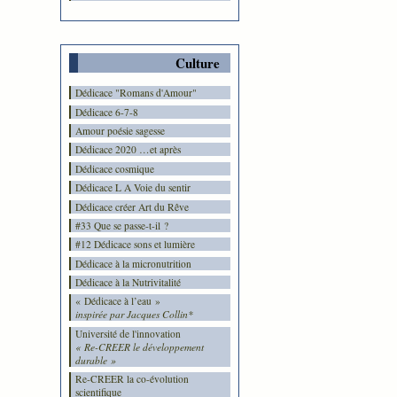
Culture
Dédicace "Romans d'Amour"
Dédicace 6-7-8
Amour poésie sagesse
Dédicace 2020 …et après
Dédicace cosmique
Dédicace L A Voie du sentir
Dédicace créer Art du Rêve
#33 Que se passe-t-il ?
#12 Dédicace sons et lumière
Dédicace à la micronutrition
Dédicace à la Nutrivitalité
« Dédicace à l’eau »
inspirée par Jacques Collin*
Université de l'innovation
« Re-CREER le développement
durable »
Re-CREER la co-évolution
scientifique