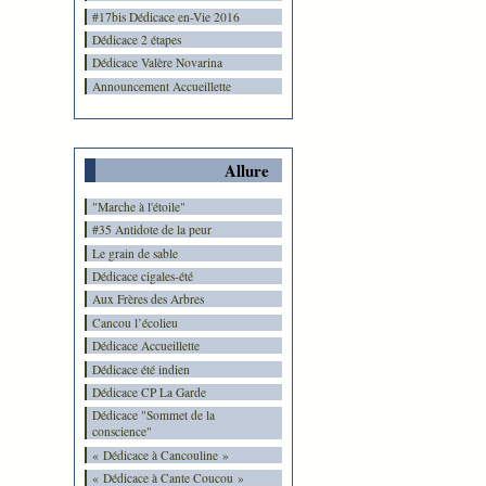
#17bis Dédicace en-Vie 2016
Dédicace 2 étapes
Dédicace Valère Novarina
Announcement Accueillette
Allure
"Marche à l'étoile"
#35 Antidote de la peur
Le grain de sable
Dédicace cigales-été
Aux Frères des Arbres
Cancou l’écolieu
Dédicace Accueillette
Dédicace été indien
Dédicace CP La Garde
Dédicace "Sommet de la
conscience"
« Dédicace à Cancouline »
« Dédicace à Cante Coucou »