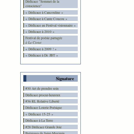
Dédicace "Sommet de la
conscience"
« Dédicace à Cancouline »
« Dédicace à Cante Coucou »
« Dédicace au Festival visionnaire »
« Dédicace à 2010 »
Festival de poésie partagée
à La Ciotat
« Dédicace à 2009 ! »
« Dédicace à Dr. JBT »
Signature
#30 Art de prendre soin
Dédicace procur-heureux
#36 RL Relative Liberté
Dédicace Loterie Poésique
« Dédicace 15-25 »
Dédicace à La Terre
#28 Dédicace Grande Joie
Poésiques de Saint-Maximin