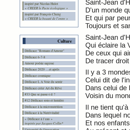
Saint-Jean d'H
inspiré par Nicolas Hulot
« CREER le Pacte écologique »
D'un monde qu
inspiré par François Cheng
Et qui par peur
« CREER la beauté de l’entre »
Toujours et sa
Saint-Jean d'Hi
Culture
Qui éclaire la 
Dédicace "Romans d'Amour"
De ceux qui ai
Dédicace 6-7-8
De tracer droit
Amour poésie sagesse
Dédicace 2020 …et après
Il y a 3 monde
Dédicace cosmique
Celui dit de l'i
Dédicace L A Voie du sentir
Dans celui de 
Dédicace créer Art du Rêve
#33 Que se passe-t-il ?
Voisin du mond
#12 Dédicace sons et lumière
Il ne tient qu'
Dédicace à la micronutrition
Dédicace à la Nutrivitalité
Dans lequel no
« Dédicace à l’eau »
Et nos enfants
inspirée par Jacques Collin*
Université de l'innovation