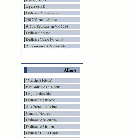
argent sans R
Dédicace Anniversaire
2017 Voeux d'Ariane
#17bis Dédicace en-Vie 2016
Dédicace 2 étapes
Dédicace Valère Novarina
Announcement Accueillette
Allure
"Marche à l'étoile"
#35 Antidote de la peur
Le grain de sable
Dédicace cigales-été
Aux Frères des Arbres
Cancou l’écolieu
Dédicace Accueillette
Dédicace été indien
Dédicace CP La Garde