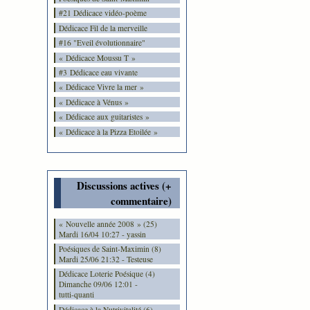
#21 Dédicace vidéo-poème
Dédicace Fil de la merveille
#16 "Eveil évolutionnaire"
« Dédicace Moussu T »
#3 Dédicace eau vivante
« Dédicace Vivre la mer »
« Dédicace à Vénus »
« Dédicace aux guitaristes »
« Dédicace à la Pizza Etoilée »
Discussions actives (+
commentaire)
« Nouvelle année 2008 » (25)
Mardi 16/04 10:27 - yassin
Poésiques de Saint-Maximin (8)
Mardi 25/06 21:32 - Testeuse
Dédicace Loterie Poésique (4)
Dimanche 09/06 12:01 -
tutti-quanti
Dédicace à la Nutrivitalité (6)