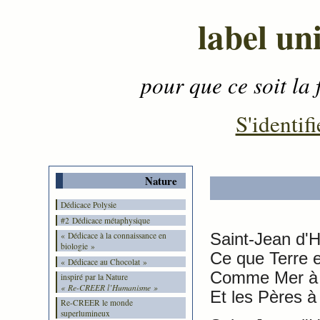
label un
pour que ce soit la 
Contenu
-
Menu
-
S'identifi
Nature
Dédicace Polysie
#2 Dédicace métaphysique
Saint-Jean d'H
« Dédicace à la connaissance en
biologie »
Ce que Terre e
« Dédicace au Chocolat »
Comme Mer à q
inspiré par la Nature
« Re-CREER l’Humanisme »
Et les Pères à
Re-CREER le monde
superlumineux