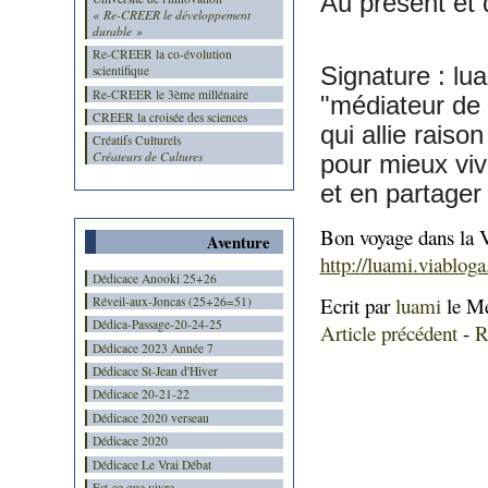
Au présent et d
« Re-CREER le développement
durable »
Re-CREER la co-évolution
Signature : lu
scientifique
Re-CREER le 3ème millénaire
"médiateur de 
CREER la croisée des sciences
qui allie raiso
Créatifs Culturels
Créateurs de Cultures
pour mieux viv
et en partager 
Bon voyage dans la V
Aventure
http://luami.viablog
Dédicace Anooki 25+26
Ecrit par
luami
le Me
Réveil-aux-Joncas (25+26=51)
Dédica-Passage-20-24-25
Article précédent
-
R
Dédicace 2023 Année 7
Dédicace St-Jean d'Hiver
Dédicace 20-21-22
Dédicace 2020 verseau
Dédicace 2020
Dédicace Le Vrai Débat
Est-ce que vivre