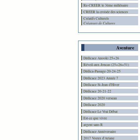
Re-CREER le 3ème millénaire
CREER la croisée des sciences
Créatifs Culturels
Créateurs de Cultures
Aventure
Dédicace Anooki 25+26
Réveil-aux-Joncas (25+26=51)
Dédica-Passage-20-24-25
Dédicace 2023 Année 7
Dédicace St-Jean d'Hiver
Dédicace 20-21-22
Dédicace 2020 verseau
Dédicace 2020
Dédicace Le Vrai Débat
Est-ce que vivre
argent sans R
Dédicace Anniversaire
2017 Voeux d'Ariane