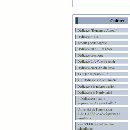
Culture
Dédicace "Romans d'Amour"
Dédicace 6-7-8
Amour poésie sagesse
Dédicace 2020 …et après
Dédicace cosmique
Dédicace L A Voie du sentir
Dédicace créer Art du Rêve
#33 Que se passe-t-il ?
#12 Dédicace sons et lumière
Dédicace à la micronutrition
Dédicace à la Nutrivitalité
« Dédicace à l’eau »
inspirée par Jacques Collin*
Université de l'innovation
« Re-CREER le développement
durable »
Re-CREER la co-évolution
scientifique