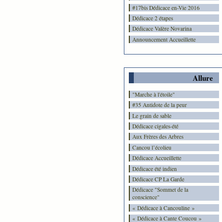
#17bis Dédicace en-Vie 2016
Dédicace 2 étapes
Dédicace Valère Novarina
Announcement Accueillette
Allure
"Marche à l'étoile"
#35 Antidote de la peur
Le grain de sable
Dédicace cigales-été
Aux Frères des Arbres
Cancou l’écolieu
Dédicace Accueillette
Dédicace été indien
Dédicace CP La Garde
Dédicace "Sommet de la
conscience"
« Dédicace à Cancouline »
« Dédicace à Cante Coucou »