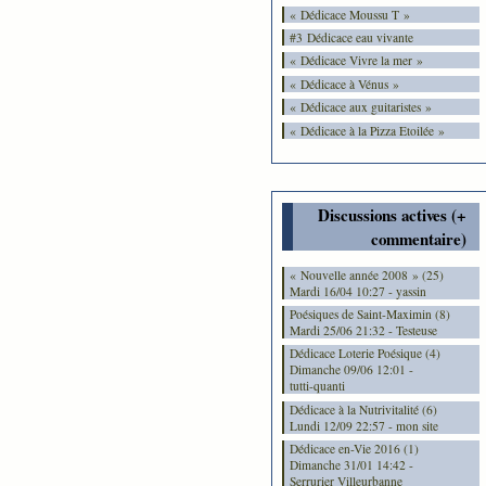
« Dédicace Moussu T »
#3 Dédicace eau vivante
« Dédicace Vivre la mer »
« Dédicace à Vénus »
« Dédicace aux guitaristes »
« Dédicace à la Pizza Etoilée »
Discussions actives (+
commentaire)
« Nouvelle année 2008 » (25)
Mardi 16/04 10:27 - yassin
Poésiques de Saint-Maximin (8)
Mardi 25/06 21:32 - Testeuse
Dédicace Loterie Poésique (4)
Dimanche 09/06 12:01 -
tutti-quanti
Dédicace à la Nutrivitalité (6)
Lundi 12/09 22:57 - mon site
Dédicace en-Vie 2016 (1)
Dimanche 31/01 14:42 -
Serrurier Villeurbanne