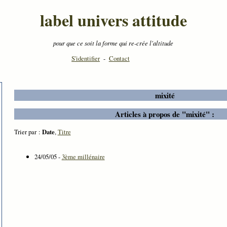
label univers attitude
pour que ce soit la forme qui re-crée l'altitude
S'identifier
-
Contact
mixité
Articles à propos de "mixité" :
Trier par :
Date
,
Titre
24/05/05 -
3ème millénaire