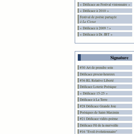
« Dédicace au Festival visionnaire »
« Dédicace à 2010 »
Festival de poésie partagée
à La Ciotat
« Dédicace à 2009 ! »
« Dédicace à Dr. JBT »
Signature
#30 Art de prendre soin
Dédicace procur-heureux
#36 RL Relative Liberté
Dédicace Loterie Poésique
« Dédicace 15-25 »
Dédicace à La Terre
#28 Dédicace Grande Joie
Poésiques de Saint-Maximin
#21 Dédicace vidéo-poème
Dédicace Fil de la merveille
#16 "Eveil évolutionnaire"