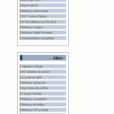
argent sans R
Dédicace Anniversaire
2017 Voeux d'Ariane
#17bis Dédicace en-Vie 2016
Dédicace 2 étapes
Dédicace Valère Novarina
Announcement Accueillette
Allure
"Marche à l'étoile"
#35 Antidote de la peur
Le grain de sable
Dédicace cigales-été
Aux Frères des Arbres
Cancou l’écolieu
Dédicace Accueillette
Dédicace été indien
Dédicace CP La Garde