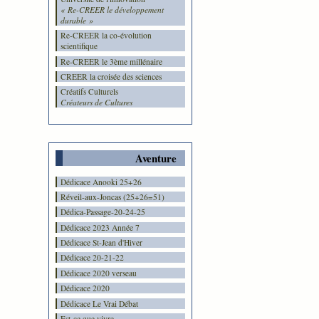
« Re-CREER le développement
durable »
Re-CREER la co-évolution
scientifique
Re-CREER le 3ème millénaire
CREER la croisée des sciences
Créatifs Culturels
Créateurs de Cultures
Aventure
Dédicace Anooki 25+26
Réveil-aux-Joncas (25+26=51)
Dédica-Passage-20-24-25
Dédicace 2023 Année 7
Dédicace St-Jean d'Hiver
Dédicace 20-21-22
Dédicace 2020 verseau
Dédicace 2020
Dédicace Le Vrai Débat
Est-ce que vivre