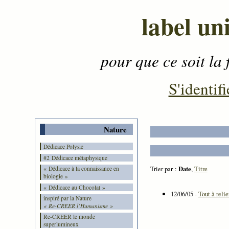
label un
pour que ce soit la 
Contenu
-
Menu
-
S'identifi
Nature
Dédicace Polysie
#2 Dédicace métaphysique
Trier par :
Date
,
Titre
« Dédicace à la connaissance en
biologie »
« Dédicace au Chocolat »
12/06/05 -
Tout à relie
inspiré par la Nature
« Re-CREER l’Humanisme »
Re-CREER le monde
superlumineux