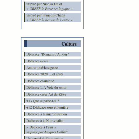
inspiré par Nicolas Hulot
« CREER le Pacte écologique »
inspiré par François Cheng
« CREER la beauté de l’entre »
Culture
Dédicace "Romans d'Amour"
Dédicace 6-7-8
Amour poésie sagesse
Dédicace 2020 …et après
Dédicace cosmique
Dédicace L A Voie du sentir
Dédicace créer Art du Rêve
#33 Que se passe-t-il ?
#12 Dédicace sons et lumière
Dédicace à la micronutrition
Dédicace à la Nutrivitalité
« Dédicace à l’eau »
inspirée par Jacques Collin*
Université de l'innovation