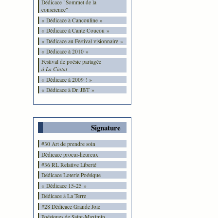
Dédicace "Sommet de la
conscience"
« Dédicace à Cancouline »
« Dédicace à Cante Coucou »
« Dédicace au Festival visionnaire »
« Dédicace à 2010 »
Festival de poésie partagée
à La Ciotat
« Dédicace à 2009 ! »
« Dédicace à Dr. JBT »
Signature
#30 Art de prendre soin
Dédicace procur-heureux
#36 RL Relative Liberté
Dédicace Loterie Poésique
« Dédicace 15-25 »
Dédicace à La Terre
#28 Dédicace Grande Joie
Poésiques de Saint-Maximin