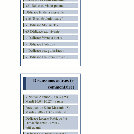
#21 Dédicace vidéo-poème
Dédicace Fil de la merveille
#16 "Eveil évolutionnaire"
« Dédicace Moussu T »
#3 Dédicace eau vivante
« Dédicace Vivre la mer »
« Dédicace à Vénus »
« Dédicace aux guitaristes »
« Dédicace à la Pizza Etoilée »
Discussions actives (+
commentaire)
« Nouvelle année 2008 » (25)
Mardi 16/04 10:27 - yassin
Poésiques de Saint-Maximin (8)
Mardi 25/06 21:32 - Testeuse
Dédicace Loterie Poésique (4)
Dimanche 09/06 12:01 -
tutti-quanti
Dédicace à la Nutrivitalité (6)