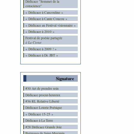
Dédicace "Sommet de la
conscience"
« Dédicace à Cancouline »
« Dédicace à Cante Coucou »
« Dédicace au Festival visionnaire »
« Dédicace à 2010 »
Festival de poésie partagée
à La Ciotat
« Dédicace à 2009 ! »
« Dédicace à Dr. JBT »
Signature
#30 Art de prendre soin
Dédicace procur-heureux
#36 RL Relative Liberté
Dédicace Loterie Poésique
« Dédicace 15-25 »
Dédicace à La Terre
#28 Dédicace Grande Joie
Poésiques de Saint-Maximin