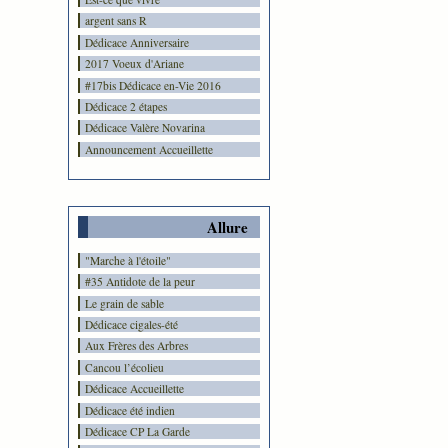
argent sans R
Dédicace Anniversaire
2017 Voeux d'Ariane
#17bis Dédicace en-Vie 2016
Dédicace 2 étapes
Dédicace Valère Novarina
Announcement Accueillette
Allure
"Marche à l'étoile"
#35 Antidote de la peur
Le grain de sable
Dédicace cigales-été
Aux Frères des Arbres
Cancou l’écolieu
Dédicace Accueillette
Dédicace été indien
Dédicace CP La Garde