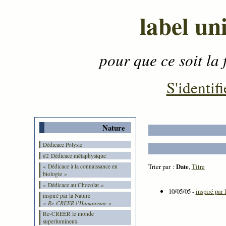
label un
pour que ce soit la 
Contenu
-
Menu
-
S'identifi
Nature
Dédicace Polysie
#2 Dédicace métaphysique
Trier par :
Date
,
Titre
« Dédicace à la connaissance en
biologie »
« Dédicace au Chocolat »
10/05/05 -
inspiré par
inspiré par la Nature
« Re-CREER l’Humanisme »
Re-CREER le monde
superlumineux