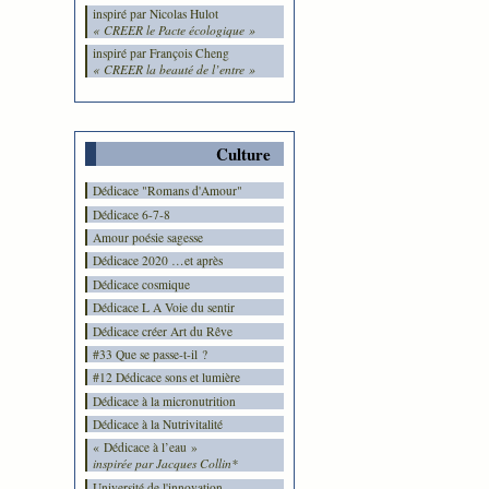
inspiré par Nicolas Hulot
« CREER le Pacte écologique »
inspiré par François Cheng
« CREER la beauté de l’entre »
Culture
Dédicace "Romans d'Amour"
Dédicace 6-7-8
Amour poésie sagesse
Dédicace 2020 …et après
Dédicace cosmique
Dédicace L A Voie du sentir
Dédicace créer Art du Rêve
#33 Que se passe-t-il ?
#12 Dédicace sons et lumière
Dédicace à la micronutrition
Dédicace à la Nutrivitalité
« Dédicace à l’eau »
inspirée par Jacques Collin*
Université de l'innovation