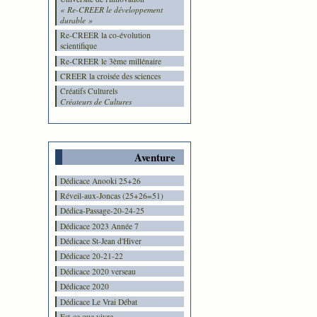
« Re-CREER le développement
durable »
Re-CREER la co-évolution
scientifique
Re-CREER le 3ème millénaire
CREER la croisée des sciences
Créatifs Culturels
Créateurs de Cultures
Aventure
Dédicace Anooki 25+26
Réveil-aux-Joncas (25+26=51)
Dédica-Passage-20-24-25
Dédicace 2023 Année 7
Dédicace St-Jean d'Hiver
Dédicace 20-21-22
Dédicace 2020 verseau
Dédicace 2020
Dédicace Le Vrai Débat
Est-ce que vivre