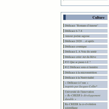
Culture
Dédicace "Romans d'Amour"
Dédicace 6-7-8
Amour poésie sagesse
Dédicace 2020 …et après
Dédicace cosmique
Dédicace L A Voie du sentir
Dédicace créer Art du Rêve
#33 Que se passe-t-il ?
#12 Dédicace sons et lumière
Dédicace à la micronutrition
Dédicace à la Nutrivitalité
« Dédicace à l’eau »
inspirée par Jacques Collin*
Université de l'innovation
« Re-CREER le développement
durable »
Re-CREER la co-évolution
scientifique