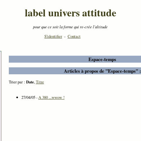
label univers attitude
pour que ce soit la forme qui re-crée l'altitude
S'identifier
-
Contact
Espace-temps
Articles à propos de "Espace-temps" :
Trier par :
Date
,
Titre
27/04/05 -
A 380 ...wwow !