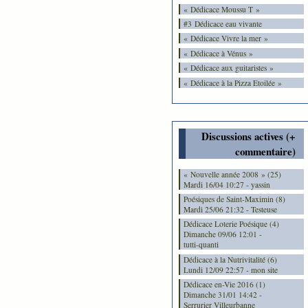
« Dédicace Moussu T »
#3 Dédicace eau vivante
« Dédicace Vivre la mer »
« Dédicace à Vénus »
« Dédicace aux guitaristes »
« Dédicace à la Pizza Etoilée »
Discussions actives (+
commentaire)
« Nouvelle année 2008 » (25)
Mardi 16/04 10:27 - yassin
Poésiques de Saint-Maximin (8)
Mardi 25/06 21:32 - Testeuse
Dédicace Loterie Poésique (4)
Dimanche 09/06 12:01 -
tutti-quanti
Dédicace à la Nutrivitalité (6)
Lundi 12/09 22:57 - mon site
Dédicace en-Vie 2016 (1)
Dimanche 31/01 14:42 -
Serrurier Villeurbanne