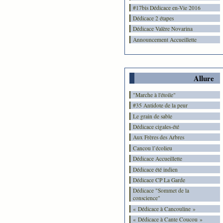
#17bis Dédicace en-Vie 2016
Dédicace 2 étapes
Dédicace Valère Novarina
Announcement Accueillette
Allure
"Marche à l'étoile"
#35 Antidote de la peur
Le grain de sable
Dédicace cigales-été
Aux Frères des Arbres
Cancou l’écolieu
Dédicace Accueillette
Dédicace été indien
Dédicace CP La Garde
Dédicace "Sommet de la
conscience"
« Dédicace à Cancouline »
« Dédicace à Cante Coucou »