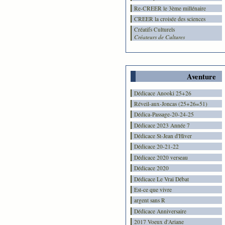
Re-CREER le 3ème millénaire
CREER la croisée des sciences
Créatifs Culturels
Créateurs de Cultures
Aventure
Dédicace Anooki 25+26
Réveil-aux-Joncas (25+26=51)
Dédica-Passage-20-24-25
Dédicace 2023 Année 7
Dédicace St-Jean d'Hiver
Dédicace 20-21-22
Dédicace 2020 verseau
Dédicace 2020
Dédicace Le Vrai Débat
Est-ce que vivre
argent sans R
Dédicace Anniversaire
2017 Voeux d'Ariane