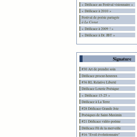
« Dédicace au Festival visionnaire »
« Dédicace à 2010 »
Festival de poésie partagée
à La Ciotat
« Dédicace à 2009 ! »
« Dédicace à Dr. JBT »
Signature
#30 Art de prendre soin
Dédicace procur-heureux
#36 RL Relative Liberté
Dédicace Loterie Poésique
« Dédicace 15-25 »
Dédicace à La Terre
#28 Dédicace Grande Joie
Poésiques de Saint-Maximin
#21 Dédicace vidéo-poème
Dédicace Fil de la merveille
#16 "Eveil évolutionnaire"