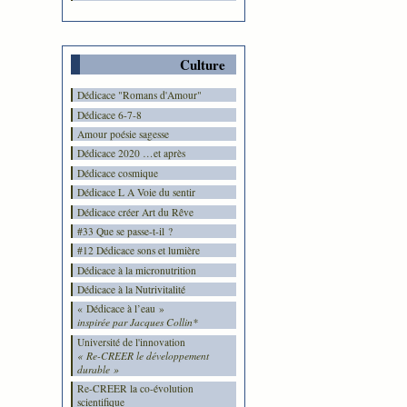
Culture
Dédicace "Romans d'Amour"
Dédicace 6-7-8
Amour poésie sagesse
Dédicace 2020 …et après
Dédicace cosmique
Dédicace L A Voie du sentir
Dédicace créer Art du Rêve
#33 Que se passe-t-il ?
#12 Dédicace sons et lumière
Dédicace à la micronutrition
Dédicace à la Nutrivitalité
« Dédicace à l’eau »
inspirée par Jacques Collin*
Université de l'innovation
« Re-CREER le développement
durable »
Re-CREER la co-évolution
scientifique