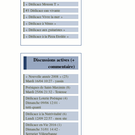
« Dédicace Moussu T »
#3 Dédicace eau vivante
« Dédicace Vivre la mer »
« Dédicace à Vénus »
« Dédicace aux guitaristes »
« Dédicace à la Pizza Etoilée »
Discussions actives (+
commentaire)
« Nouvelle année 2008 » (25)
Mardi 16/04 10:27 - yassin
Poésiques de Saint-Maximin (8)
Mardi 25/06 21:32 - Testeuse
Dédicace Loterie Poésique (4)
Dimanche 09/06 12:01 -
tutti-quanti
Dédicace à la Nutrivitalité (6)
Lundi 12/09 22:57 - mon site
Dédicace en-Vie 2016 (1)
Dimanche 31/01 14:42 -
Serrurier Villeurbanne