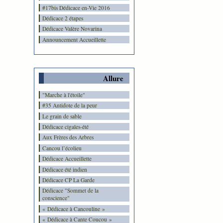
#17bis Dédicace en-Vie 2016
Dédicace 2 étapes
Dédicace Valère Novarina
Announcement Accueillette
Allure
"Marche à l'étoile"
#35 Antidote de la peur
Le grain de sable
Dédicace cigales-été
Aux Frères des Arbres
Cancou l’écolieu
Dédicace Accueillette
Dédicace été indien
Dédicace CP La Garde
Dédicace "Sommet de la
conscience"
« Dédicace à Cancouline »
« Dédicace à Cante Coucou »