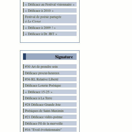
« Dédicace au Festival visionnaire »
« Dédicace à 2010 »
Festival de poésie partagée
à La Ciotat
« Dédicace à 2009 ! »
« Dédicace à Dr. JBT »
Signature
#30 Art de prendre soin
Dédicace procur-heureux
#36 RL Relative Liberté
Dédicace Loterie Poésique
« Dédicace 15-25 »
Dédicace à La Terre
#28 Dédicace Grande Joie
Poésiques de Saint-Maximin
#21 Dédicace vidéo-poème
Dédicace Fil de la merveille
#16 "Eveil évolutionnaire"