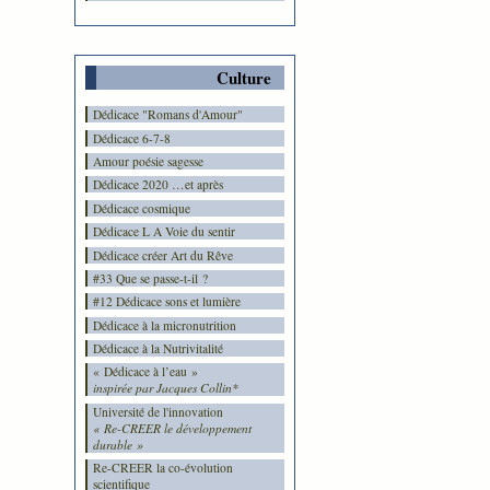
Culture
Dédicace "Romans d'Amour"
Dédicace 6-7-8
Amour poésie sagesse
Dédicace 2020 …et après
Dédicace cosmique
Dédicace L A Voie du sentir
Dédicace créer Art du Rêve
#33 Que se passe-t-il ?
#12 Dédicace sons et lumière
Dédicace à la micronutrition
Dédicace à la Nutrivitalité
« Dédicace à l’eau »
inspirée par Jacques Collin*
Université de l'innovation
« Re-CREER le développement
durable »
Re-CREER la co-évolution
scientifique