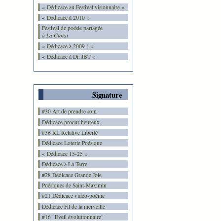
« Dédicace au Festival visionnaire »
« Dédicace à 2010 »
Festival de poésie partagée
à La Ciotat
« Dédicace à 2009 ! »
« Dédicace à Dr. JBT »
Signature
#30 Art de prendre soin
Dédicace procur-heureux
#36 RL Relative Liberté
Dédicace Loterie Poésique
« Dédicace 15-25 »
Dédicace à La Terre
#28 Dédicace Grande Joie
Poésiques de Saint-Maximin
#21 Dédicace vidéo-poème
Dédicace Fil de la merveille
#16 "Eveil évolutionnaire"