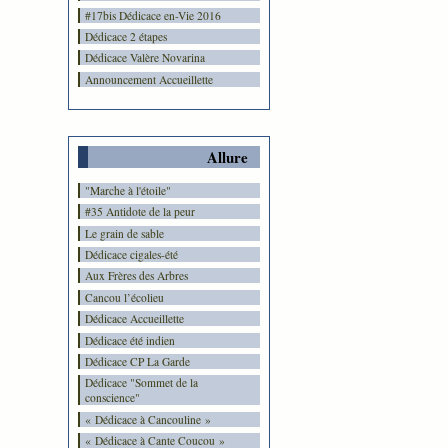
#17bis Dédicace en-Vie 2016
Dédicace 2 étapes
Dédicace Valère Novarina
Announcement Accueillette
Allure
"Marche à l'étoile"
#35 Antidote de la peur
Le grain de sable
Dédicace cigales-été
Aux Frères des Arbres
Cancou l’écolieu
Dédicace Accueillette
Dédicace été indien
Dédicace CP La Garde
Dédicace "Sommet de la
conscience"
« Dédicace à Cancouline »
« Dédicace à Cante Coucou »