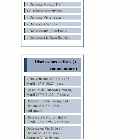
« Dédicace Moussu T »
#3 Dédicace eau vivante
« Dédicace Vivre la mer »
« Dédicace à Vénus »
« Dédicace aux guitaristes »
« Dédicace à la Pizza Etoilée »
Discussions actives (+
commentaire)
« Nouvelle année 2008 » (25)
Mardi 16/04 10:27 - yassin
Poésiques de Saint-Maximin (8)
Mardi 25/06 21:32 - Testeuse
Dédicace Loterie Poésique (4)
Dimanche 09/06 12:01 -
tutti-quanti
Dédicace à la Nutrivitalité (6)
Lundi 12/09 22:57 - mon site
Dédicace en-Vie 2016 (1)
Dimanche 31/01 14:42 -
Serrurier Villeurbanne