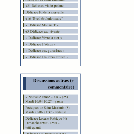
#21 Dédicace vidéo-poème
Dédicace Fil de la merveille
#16 "Eveil évolutionnaire"
« Dédicace Moussu T »
#3 Dédicace eau vivante
« Dédicace Vivre la mer »
« Dédicace à Vénus »
« Dédicace aux guitaristes »
« Dédicace à la Pizza Etoilée »
Discussions actives (+
commentaire)
« Nouvelle année 2008 » (25)
Mardi 16/04 10:27 - yassin
Poésiques de Saint-Maximin (8)
Mardi 25/06 21:32 - Testeuse
Dédicace Loterie Poésique (4)
Dimanche 09/06 12:01 -
tutti-quanti
Dédicace à la Nutrivitalité (6)