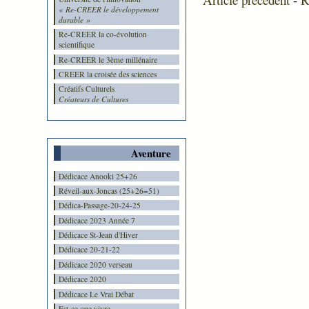
« Re-CREER le développement
durable »
Re-CREER la co-évolution
scientifique
Re-CREER le 3ème millénaire
CREER la croisée des sciences
Créatifs Culturels
Créateurs de Cultures
Aventure
Dédicace Anooki 25+26
Réveil-aux-Joncas (25+26=51)
Dédica-Passage-20-24-25
Dédicace 2023 Année 7
Dédicace St-Jean d'Hiver
Dédicace 20-21-22
Dédicace 2020 verseau
Dédicace 2020
Dédicace Le Vrai Débat
Est-ce que vivre