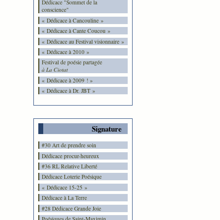
Dédicace "Sommet de la
conscience"
« Dédicace à Cancouline »
« Dédicace à Cante Coucou »
« Dédicace au Festival visionnaire »
« Dédicace à 2010 »
Festival de poésie partagée
à La Ciotat
« Dédicace à 2009 ! »
« Dédicace à Dr. JBT »
Signature
#30 Art de prendre soin
Dédicace procur-heureux
#36 RL Relative Liberté
Dédicace Loterie Poésique
« Dédicace 15-25 »
Dédicace à La Terre
#28 Dédicace Grande Joie
Poésiques de Saint-Maximin