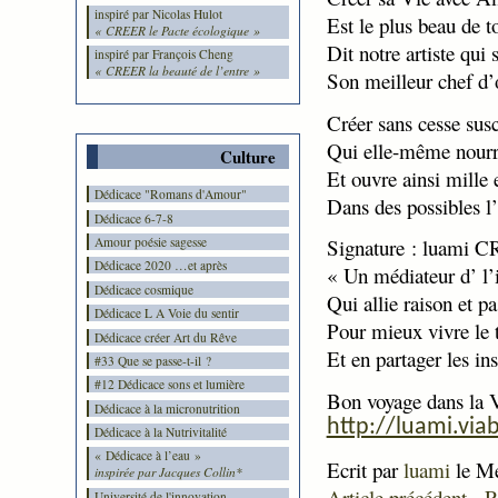
inspiré par Nicolas Hulot
Est le plus beau de t
« CREER le Pacte écologique »
Dit notre artiste qui 
inspiré par François Cheng
« CREER la beauté de l’entre »
Son meilleur chef d
Créer sans cesse susc
Qui elle-même nourri
Culture
Et ouvre ainsi mille 
Dédicace "Romans d'Amour"
Dans des possibles l’
Dédicace 6-7-8
Amour poésie sagesse
Signature : luami 
Dédicace 2020 …et après
« Un médiateur d’ l’
Dédicace cosmique
Qui allie raison et p
Dédicace L A Voie du sentir
Pour mieux vivre le 
Dédicace créer Art du Rêve
Et en partager les ins
#33 Que se passe-t-il ?
#12 Dédicace sons et lumière
Bon voyage dans
la 
Dédicace à la micronutrition
http://luami.via
Dédicace à la Nutrivitalité
« Dédicace à l’eau »
Ecrit par
luami
le Me
inspirée par Jacques Collin*
Article précédent
-
R
Université de l'innovation