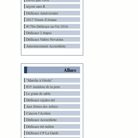
argent sans R
Dédicace Anniversaire
2017 Voeux d'Ariane
#17bis Dédicace en-Vie 2016
Dédicace 2 étapes
Dédicace Valère Novarina
Announcement Accueillette
Allure
"Marche à l'étoile"
#35 Antidote de la peur
Le grain de sable
Dédicace cigales-été
Aux Frères des Arbres
Cancou l’écolieu
Dédicace Accueillette
Dédicace été indien
Dédicace CP La Garde