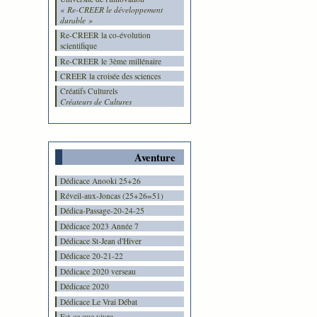
« Re-CREER le développement
durable »
Re-CREER la co-évolution
scientifique
Re-CREER le 3ème millénaire
CREER la croisée des sciences
Créatifs Culturels
Créateurs de Cultures
Aventure
Dédicace Anooki 25+26
Réveil-aux-Joncas (25+26=51)
Dédica-Passage-20-24-25
Dédicace 2023 Année 7
Dédicace St-Jean d'Hiver
Dédicace 20-21-22
Dédicace 2020 verseau
Dédicace 2020
Dédicace Le Vrai Débat
Est-ce que vivre