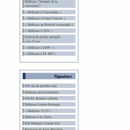
Dédicace "Sommet de la
conscience"
« Dédicace à Cancouline »
« Dédicace à Cante Coucou »
« Dédicace au Festival visionnaire »
« Dédicace à 2010 »
Festival de poésie partagée
à La Ciotat
« Dédicace à 2009 ! »
« Dédicace à Dr. JBT »
Signature
#30 Art de prendre soin
Dédicace procur-heureux
#36 RL Relative Liberté
Dédicace Loterie Poésique
« Dédicace 15-25 »
Dédicace à La Terre
#28 Dédicace Grande Joie
Poésiques de Saint-Maximin