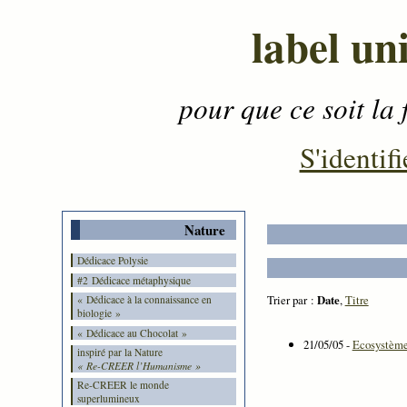
label un
pour que ce soit la 
Contenu
-
Menu
-
S'identifi
Nature
Dédicace Polysie
#2 Dédicace métaphysique
Trier par :
Date
,
Titre
« Dédicace à la connaissance en
biologie »
« Dédicace au Chocolat »
21/05/05 -
Ecosystème 
inspiré par la Nature
« Re-CREER l’Humanisme »
Re-CREER le monde
superlumineux