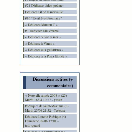
#21 Dédicace vidéo-poème
Dédicace Fil de la merveille
#16 "Eveil évolutionnaire"
« Dédicace Moussu T »
#3 Dédicace eau vivante
« Dédicace Vivre la mer »
« Dédicace à Vénus »
« Dédicace aux guitaristes »
« Dédicace à la Pizza Etoilée »
Discussions actives (+
commentaire)
« Nouvelle année 2008 » (25)
Mardi 16/04 10:27 - yassin
Poésiques de Saint-Maximin (8)
Mardi 25/06 21:32 - Testeuse
Dédicace Loterie Poésique (4)
Dimanche 09/06 12:01 -
tutti-quanti
Dédicace à la Nutrivitalité (6)