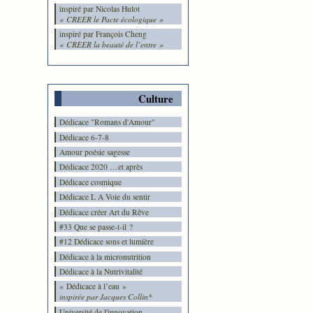
inspiré par Nicolas Hulot
« CREER le Pacte écologique »
inspiré par François Cheng
« CREER la beauté de l’entre »
Culture
Dédicace "Romans d'Amour"
Dédicace 6-7-8
Amour poésie sagesse
Dédicace 2020 …et après
Dédicace cosmique
Dédicace L A Voie du sentir
Dédicace créer Art du Rêve
#33 Que se passe-t-il ?
#12 Dédicace sons et lumière
Dédicace à la micronutrition
Dédicace à la Nutrivitalité
« Dédicace à l’eau »
inspirée par Jacques Collin*
Université de l'innovation