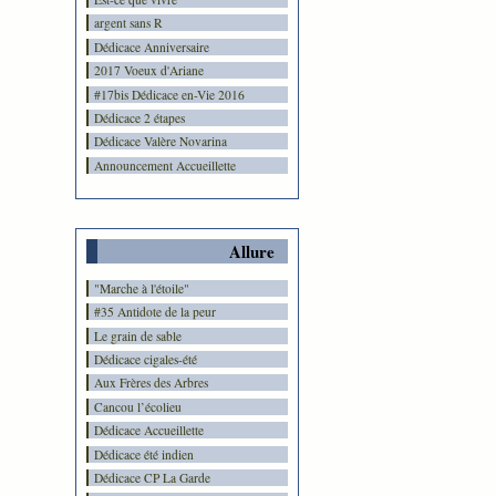
argent sans R
Dédicace Anniversaire
2017 Voeux d'Ariane
#17bis Dédicace en-Vie 2016
Dédicace 2 étapes
Dédicace Valère Novarina
Announcement Accueillette
Allure
"Marche à l'étoile"
#35 Antidote de la peur
Le grain de sable
Dédicace cigales-été
Aux Frères des Arbres
Cancou l’écolieu
Dédicace Accueillette
Dédicace été indien
Dédicace CP La Garde