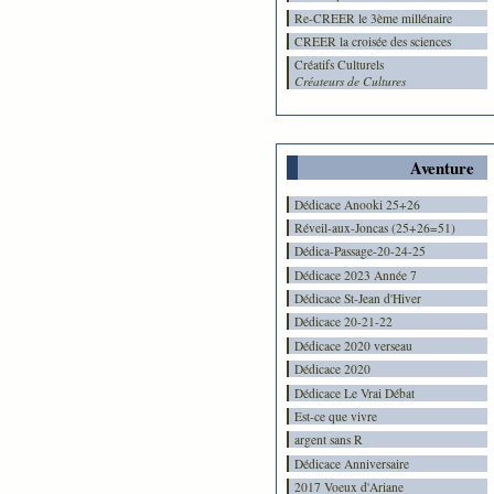
Re-CREER le 3ème millénaire
CREER la croisée des sciences
Créatifs Culturels
Créateurs de Cultures
Aventure
Dédicace Anooki 25+26
Réveil-aux-Joncas (25+26=51)
Dédica-Passage-20-24-25
Dédicace 2023 Année 7
Dédicace St-Jean d'Hiver
Dédicace 20-21-22
Dédicace 2020 verseau
Dédicace 2020
Dédicace Le Vrai Débat
Est-ce que vivre
argent sans R
Dédicace Anniversaire
2017 Voeux d'Ariane