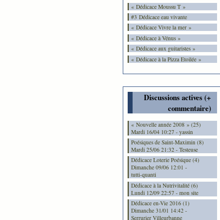
« Dédicace Moussu T »
#3 Dédicace eau vivante
« Dédicace Vivre la mer »
« Dédicace à Vénus »
« Dédicace aux guitaristes »
« Dédicace à la Pizza Etoilée »
Discussions actives (+
commentaire)
« Nouvelle année 2008 » (25)
Mardi 16/04 10:27 - yassin
Poésiques de Saint-Maximin (8)
Mardi 25/06 21:32 - Testeuse
Dédicace Loterie Poésique (4)
Dimanche 09/06 12:01 -
tutti-quanti
Dédicace à la Nutrivitalité (6)
Lundi 12/09 22:57 - mon site
Dédicace en-Vie 2016 (1)
Dimanche 31/01 14:42 -
Serrurier Villeurbanne