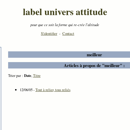
label univers attitude
pour que ce soit la forme qui re-crée l'altitude
S'identifier
-
Contact
meilleur
Articles à propos de "meilleur" :
Trier par :
Date
,
Titre
12/06/05 -
Tout à relier, tous reliés