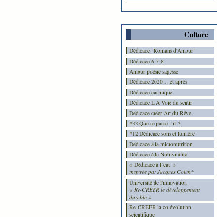
Culture
Dédicace "Romans d'Amour"
Dédicace 6-7-8
Amour poésie sagesse
Dédicace 2020 …et après
Dédicace cosmique
Dédicace L A Voie du sentir
Dédicace créer Art du Rêve
#33 Que se passe-t-il ?
#12 Dédicace sons et lumière
Dédicace à la micronutrition
Dédicace à la Nutrivitalité
« Dédicace à l’eau »
inspirée par Jacques Collin*
Université de l'innovation
« Re-CREER le développement
durable »
Re-CREER la co-évolution
scientifique