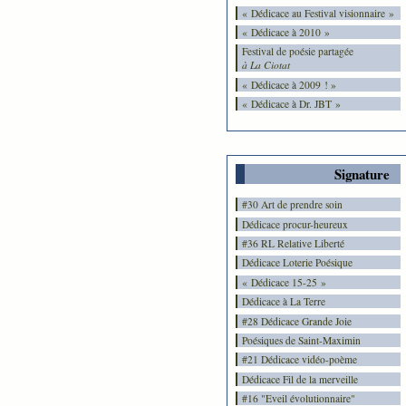
« Dédicace au Festival visionnaire »
« Dédicace à 2010 »
Festival de poésie partagée
à La Ciotat
« Dédicace à 2009 ! »
« Dédicace à Dr. JBT »
Signature
#30 Art de prendre soin
Dédicace procur-heureux
#36 RL Relative Liberté
Dédicace Loterie Poésique
« Dédicace 15-25 »
Dédicace à La Terre
#28 Dédicace Grande Joie
Poésiques de Saint-Maximin
#21 Dédicace vidéo-poème
Dédicace Fil de la merveille
#16 "Eveil évolutionnaire"