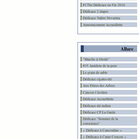
#17bis Dédicace en-Vie 2016
Dédicace 2 étapes
Dédicace Valère Novarina
Announcement Accueillette
Allure
"Marche à l'étoile"
#35 Antidote de la peur
Le grain de sable
Dédicace cigales-été
Aux Frères des Arbres
Cancou l’écolieu
Dédicace Accueillette
Dédicace été indien
Dédicace CP La Garde
Dédicace "Sommet de la
conscience"
« Dédicace à Cancouline »
« Dédicace à Cante Coucou »