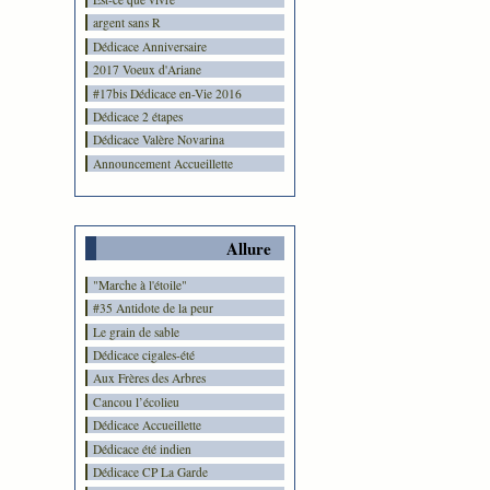
argent sans R
Dédicace Anniversaire
2017 Voeux d'Ariane
#17bis Dédicace en-Vie 2016
Dédicace 2 étapes
Dédicace Valère Novarina
Announcement Accueillette
Allure
"Marche à l'étoile"
#35 Antidote de la peur
Le grain de sable
Dédicace cigales-été
Aux Frères des Arbres
Cancou l’écolieu
Dédicace Accueillette
Dédicace été indien
Dédicace CP La Garde