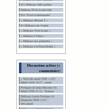
#21 Dédicace vidéo-poème
Dédicace Fil de la merveille
#16 "Eveil évolutionnaire"
« Dédicace Moussu T »
#3 Dédicace eau vivante
« Dédicace Vivre la mer »
« Dédicace à Vénus »
« Dédicace aux guitaristes »
« Dédicace à la Pizza Etoilée »
Discussions actives (+
commentaire)
« Nouvelle année 2008 » (25)
Mardi 16/04 10:27 - yassin
Poésiques de Saint-Maximin (8)
Mardi 25/06 21:32 - Testeuse
Dédicace Loterie Poésique (4)
Dimanche 09/06 12:01 -
tutti-quanti
Dédicace à la Nutrivitalité (6)