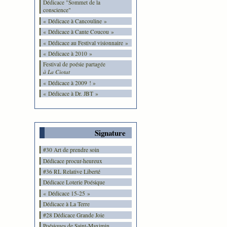
Dédicace "Sommet de la
conscience"
« Dédicace à Cancouline »
« Dédicace à Cante Coucou »
« Dédicace au Festival visionnaire »
« Dédicace à 2010 »
Festival de poésie partagée
à La Ciotat
« Dédicace à 2009 ! »
« Dédicace à Dr. JBT »
Signature
#30 Art de prendre soin
Dédicace procur-heureux
#36 RL Relative Liberté
Dédicace Loterie Poésique
« Dédicace 15-25 »
Dédicace à La Terre
#28 Dédicace Grande Joie
Poésiques de Saint-Maximin