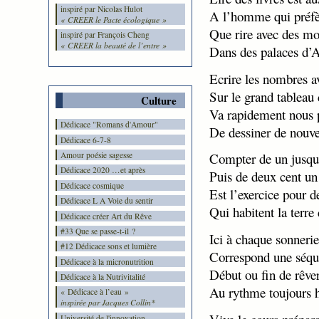
inspiré par Nicolas Hulot
A l’homme qui préfè
« CREER le Pacte écologique »
Que rire avec des mot
inspiré par François Cheng
« CREER la beauté de l’entre »
Dans des palaces d’A
Ecrire les nombres av
Sur le grand tableau 
Culture
Va rapidement nous 
Dédicace "Romans d'Amour"
De dessiner de nouvel
Dédicace 6-7-8
Amour poésie sagesse
Compter de un jusqu
Dédicace 2020 …et après
Puis de deux cent un
Dédicace cosmique
Est l’exercice pour d
Dédicace L A Voie du sentir
Qui habitent la terre 
Dédicace créer Art du Rêve
#33 Que se passe-t-il ?
Ici à chaque sonnerie
#12 Dédicace sons et lumière
Correspond une séqu
Dédicace à la micronutrition
Début ou fin de rêver
Dédicace à la Nutrivitalité
Au rythme toujours h
« Dédicace à l’eau »
inspirée par Jacques Collin*
Université de l'innovation