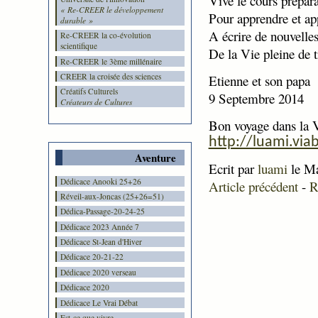
Vive le cours prépara
« Re-CREER le développement
Pour apprendre et ap
durable »
A écrire de nouvelles
Re-CREER la co-évolution
scientifique
De la Vie pleine de t
Re-CREER le 3ème millénaire
CREER la croisée des sciences
Etienne et son papa
Créatifs Culturels
9 Septembre 2014
Créateurs de Cultures
Bon voyage dans
la 
http://luami.via
Aventure
Ecrit par
luami
le Ma
Dédicace Anooki 25+26
Article précédent
-
R
Réveil-aux-Joncas (25+26=51)
Dédica-Passage-20-24-25
Dédicace 2023 Année 7
Dédicace St-Jean d'Hiver
Dédicace 20-21-22
Dédicace 2020 verseau
Dédicace 2020
Dédicace Le Vrai Débat
Est-ce que vivre