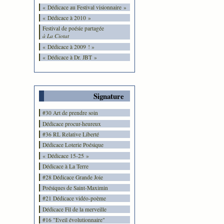
« Dédicace au Festival visionnaire »
« Dédicace à 2010 »
Festival de poésie partagée
à La Ciotat
« Dédicace à 2009 ! »
« Dédicace à Dr. JBT »
Signature
#30 Art de prendre soin
Dédicace procur-heureux
#36 RL Relative Liberté
Dédicace Loterie Poésique
« Dédicace 15-25 »
Dédicace à La Terre
#28 Dédicace Grande Joie
Poésiques de Saint-Maximin
#21 Dédicace vidéo-poème
Dédicace Fil de la merveille
#16 "Eveil évolutionnaire"