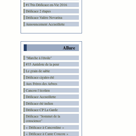
#17bis Dédicace en-Vie 2016
Dédicace 2 étapes
Dédicace Valère Novarina
Announcement Accueillette
Allure
"Marche à l'étoile"
#35 Antidote de la peur
Le grain de sable
Dédicace cigales-été
Aux Frères des Arbres
Cancou l’écolieu
Dédicace Accueillette
Dédicace été indien
Dédicace CP La Garde
Dédicace "Sommet de la
conscience"
« Dédicace à Cancouline »
« Dédicace à Cante Coucou »