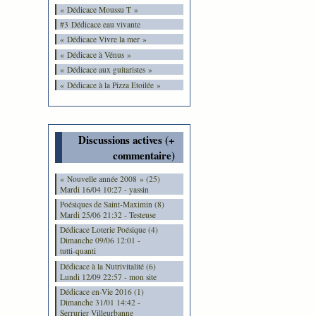
« Dédicace Moussu T »
#3 Dédicace eau vivante
« Dédicace Vivre la mer »
« Dédicace à Vénus »
« Dédicace aux guitaristes »
« Dédicace à la Pizza Etoilée »
Discussions actives (+
commentaire)
« Nouvelle année 2008 » (25)
Mardi 16/04 10:27 - yassin
Poésiques de Saint-Maximin (8)
Mardi 25/06 21:32 - Testeuse
Dédicace Loterie Poésique (4)
Dimanche 09/06 12:01 -
tutti-quanti
Dédicace à la Nutrivitalité (6)
Lundi 12/09 22:57 - mon site
Dédicace en-Vie 2016 (1)
Dimanche 31/01 14:42 -
Serrurier Villeurbanne