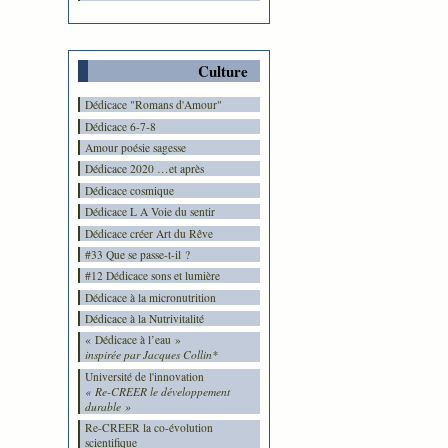
Culture
Dédicace "Romans d'Amour"
Dédicace 6-7-8
Amour poésie sagesse
Dédicace 2020 …et après
Dédicace cosmique
Dédicace L A Voie du sentir
Dédicace créer Art du Rêve
#33 Que se passe-t-il ?
#12 Dédicace sons et lumière
Dédicace à la micronutrition
Dédicace à la Nutrivitalité
« Dédicace à l’eau »
inspirée par Jacques Collin*
Université de l'innovation
« Re-CREER le développement
durable »
Re-CREER la co-évolution
scientifique