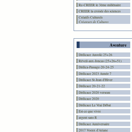
Re-CREER le 3ème millénaire
CREER la croisée des sciences
Créatifs Culturels
Créateurs de Cultures
Aventure
Dédicace Anooki 25+26
Réveil-aux-Joncas (25+26=51)
Dédica-Passage-20-24-25
Dédicace 2023 Année 7
Dédicace St-Jean d'Hiver
Dédicace 20-21-22
Dédicace 2020 verseau
Dédicace 2020
Dédicace Le Vrai Débat
Est-ce que vivre
argent sans R
Dédicace Anniversaire
2017 Voeux d'Ariane