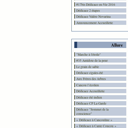
#17bis Dédicace en-Vie 2016
Dédicace 2 étapes
Dédicace Valère Novarina
Announcement Accueillette
Allure
"Marche à l'étoile"
#35 Antidote de la peur
Le grain de sable
Dédicace cigales-été
Aux Frères des Arbres
Cancou l’écolieu
Dédicace Accueillette
Dédicace été indien
Dédicace CP La Garde
Dédicace "Sommet de la
conscience"
« Dédicace à Cancouline »
« Dédicace à Cante Coucou »