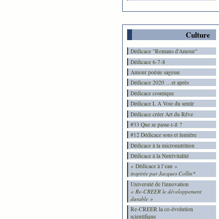
Culture
Dédicace "Romans d'Amour"
Dédicace 6-7-8
Amour poésie sagesse
Dédicace 2020 …et après
Dédicace cosmique
Dédicace L A Voie du sentir
Dédicace créer Art du Rêve
#33 Que se passe-t-il ?
#12 Dédicace sons et lumière
Dédicace à la micronutrition
Dédicace à la Nutrivitalité
« Dédicace à l’eau »
inspirée par Jacques Collin*
Université de l'innovation
« Re-CREER le développement
durable »
Re-CREER la co-évolution
scientifique