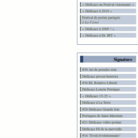
« Dédicace au Festival visionnaire »
« Dédicace à 2010 »
Festival de poésie partagée
à La Ciotat
« Dédicace à 2009 ! »
« Dédicace à Dr. JBT »
Signature
#30 Art de prendre soin
Dédicace procur-heureux
#36 RL Relative Liberté
Dédicace Loterie Poésique
« Dédicace 15-25 »
Dédicace à La Terre
#28 Dédicace Grande Joie
Poésiques de Saint-Maximin
#21 Dédicace vidéo-poème
Dédicace Fil de la merveille
#16 "Eveil évolutionnaire"