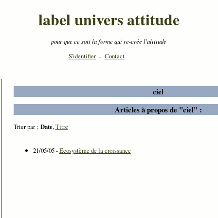
label univers attitude
pour que ce soit la forme qui re-crée l'altitude
S'identifier
-
Contact
ciel
Articles à propos de "ciel" :
Trier par :
Date
,
Titre
21/05/05 -
Ecosystème de la croissance