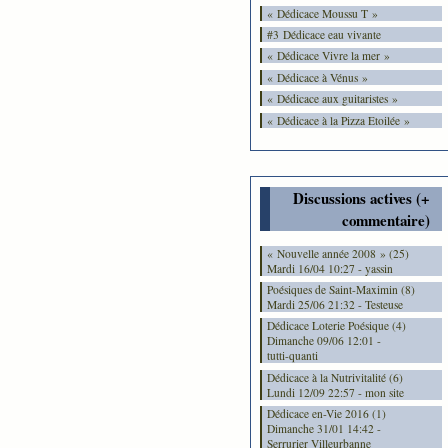
« Dédicace Moussu T »
#3 Dédicace eau vivante
« Dédicace Vivre la mer »
« Dédicace à Vénus »
« Dédicace aux guitaristes »
« Dédicace à la Pizza Etoilée »
Discussions actives (+
commentaire)
« Nouvelle année 2008 » (25)
Mardi 16/04 10:27 - yassin
Poésiques de Saint-Maximin (8)
Mardi 25/06 21:32 - Testeuse
Dédicace Loterie Poésique (4)
Dimanche 09/06 12:01 -
tutti-quanti
Dédicace à la Nutrivitalité (6)
Lundi 12/09 22:57 - mon site
Dédicace en-Vie 2016 (1)
Dimanche 31/01 14:42 -
Serrurier Villeurbanne