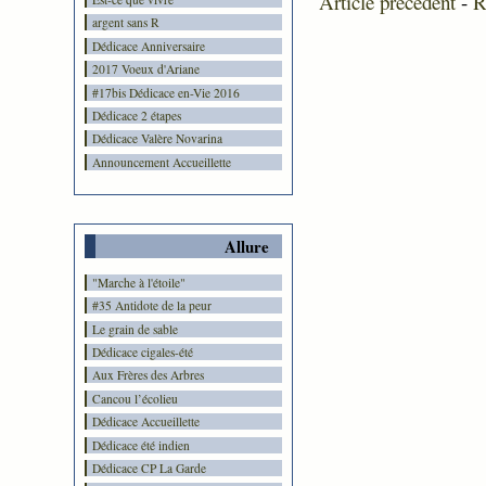
Article précédent
-
R
argent sans R
Dédicace Anniversaire
2017 Voeux d'Ariane
#17bis Dédicace en-Vie 2016
Dédicace 2 étapes
Dédicace Valère Novarina
Announcement Accueillette
Allure
"Marche à l'étoile"
#35 Antidote de la peur
Le grain de sable
Dédicace cigales-été
Aux Frères des Arbres
Cancou l’écolieu
Dédicace Accueillette
Dédicace été indien
Dédicace CP La Garde