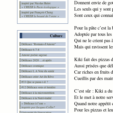
Donnent envie de goû
inspiré par Nicolas Hulot
« CREER le Pacte écologique »
Les seuls qui y sont
inspiré par François Cheng
Sont ceux qui connais
« CREER la beauté de l’entre »
Pour la pâte c’est la
Adoptée par tous les
Culture
Qui ne le crient pas à
Dédicace "Romans d'Amour"
Mais qui ravissent les
Dédicace 6-7-8
Amour poésie sagesse
Kiki fait des pizzas d
Dédicace 2020 …et après
Aussi prisées que dél
Dédicace cosmique
Car riches en fruits 
Dédicace L A Voie du sentir
Dédicace créer Art du Rêve
Cueillis par des main
#33 Que se passe-t-il ?
#12 Dédicace sons et lumière
C’est sûr : Kiki a du 
Dédicace à la micronutrition
Et le met à notre ser
Dédicace à la Nutrivitalité
Quand notre appétit e
« Dédicace à l’eau »
inspirée par Jacques Collin*
Pour les pizzas et leu
Université de l'innovation