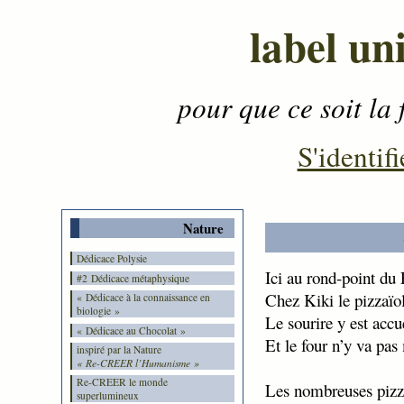
label un
pour que ce soit la 
Contenu
-
Menu
-
S'identifi
Nature
Dédicace Polysie
Ici au rond-point du
#2 Dédicace métaphysique
Chez Kiki le pizzaïo
« Dédicace à la connaissance en
biologie »
Le sourire y est accu
« Dédicace au Chocolat »
Et le four n’y va pas
inspiré par la Nature
« Re-CREER l’Humanisme »
Re-CREER le monde
Les nombreuses piz
superlumineux