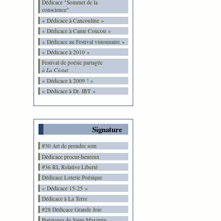
Dédicace "Sommet de la
conscience"
« Dédicace à Cancouline »
« Dédicace à Cante Coucou »
« Dédicace au Festival visionnaire »
« Dédicace à 2010 »
Festival de poésie partagée
à La Ciotat
« Dédicace à 2009 ! »
« Dédicace à Dr. JBT »
Signature
#30 Art de prendre soin
Dédicace procur-heureux
#36 RL Relative Liberté
Dédicace Loterie Poésique
« Dédicace 15-25 »
Dédicace à La Terre
#28 Dédicace Grande Joie
Poésiques de Saint-Maximin