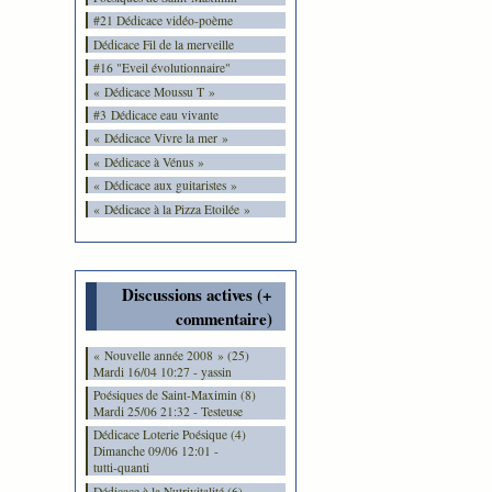
#21 Dédicace vidéo-poème
Dédicace Fil de la merveille
#16 "Eveil évolutionnaire"
« Dédicace Moussu T »
#3 Dédicace eau vivante
« Dédicace Vivre la mer »
« Dédicace à Vénus »
« Dédicace aux guitaristes »
« Dédicace à la Pizza Etoilée »
Discussions actives (+
commentaire)
« Nouvelle année 2008 » (25)
Mardi 16/04 10:27 - yassin
Poésiques de Saint-Maximin (8)
Mardi 25/06 21:32 - Testeuse
Dédicace Loterie Poésique (4)
Dimanche 09/06 12:01 -
tutti-quanti
Dédicace à la Nutrivitalité (6)