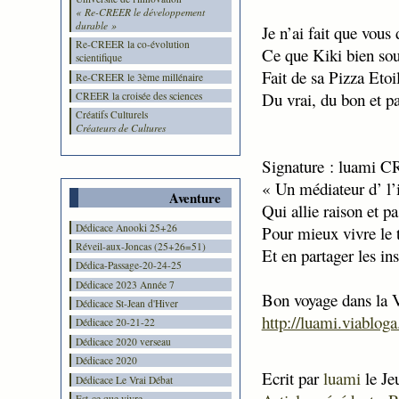
« Re-CREER le développement
durable »
Je n’ai fait que vous 
Re-CREER la co-évolution
Ce que Kiki bien sou
scientifique
Fait de sa Pizza Etoi
Re-CREER le 3ème millénaire
Du vrai, du bon et pa
CREER la croisée des sciences
Créatifs Culturels
Créateurs de Cultures
Signature : luami 
« Un médiateur d’ l’
Aventure
Qui allie raison et p
Dédicace Anooki 25+26
Pour mieux vivre le 
Réveil-aux-Joncas (25+26=51)
Et en partager les ins
Dédica-Passage-20-24-25
Dédicace 2023 Année 7
Bon voyage dans la V
Dédicace St-Jean d'Hiver
http://luami.viablog
Dédicace 20-21-22
Dédicace 2020 verseau
Dédicace 2020
Ecrit par
luami
le Je
Dédicace Le Vrai Débat
Est-ce que vivre