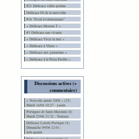
#21 Dédicace vidéo-poème
Dédicace Fil de la merveille
#16 "Eveil évolutionnaire"
« Dédicace Moussu T »
#3 Dédicace eau vivante
« Dédicace Vivre la mer »
« Dédicace à Vénus »
« Dédicace aux guitaristes »
« Dédicace à la Pizza Etoilée »
Discussions actives (+
commentaire)
« Nouvelle année 2008 » (25)
Mardi 16/04 10:27 - yassin
Poésiques de Saint-Maximin (8)
Mardi 25/06 21:32 - Testeuse
Dédicace Loterie Poésique (4)
Dimanche 09/06 12:01 -
tutti-quanti
Dédicace à la Nutrivitalité (6)