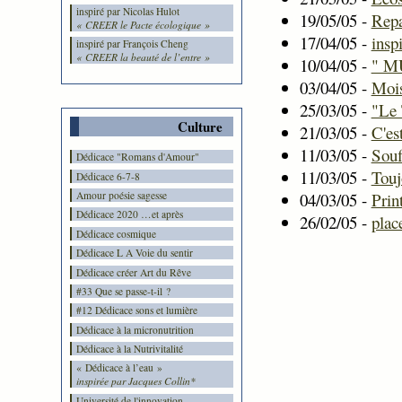
inspiré par Nicolas Hulot
19/05/05 -
Repa
« CREER le Pacte écologique »
17/04/05 -
insp
inspiré par François Cheng
« CREER la beauté de l’entre »
10/04/05 -
" M
03/04/05 -
Mois
25/03/05 -
"Le 
Culture
21/03/05 -
C'es
11/03/05 -
Souf
Dédicace "Romans d'Amour"
11/03/05 -
Toujo
Dédicace 6-7-8
04/03/05 -
Prin
Amour poésie sagesse
Dédicace 2020 …et après
26/02/05 -
plac
Dédicace cosmique
Dédicace L A Voie du sentir
Dédicace créer Art du Rêve
#33 Que se passe-t-il ?
#12 Dédicace sons et lumière
Dédicace à la micronutrition
Dédicace à la Nutrivitalité
« Dédicace à l’eau »
inspirée par Jacques Collin*
Université de l'innovation