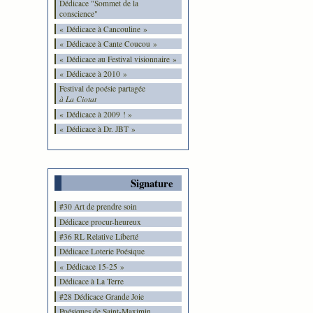
Dédicace "Sommet de la
conscience"
« Dédicace à Cancouline »
« Dédicace à Cante Coucou »
« Dédicace au Festival visionnaire »
« Dédicace à 2010 »
Festival de poésie partagée
à La Ciotat
« Dédicace à 2009 ! »
« Dédicace à Dr. JBT »
Signature
#30 Art de prendre soin
Dédicace procur-heureux
#36 RL Relative Liberté
Dédicace Loterie Poésique
« Dédicace 15-25 »
Dédicace à La Terre
#28 Dédicace Grande Joie
Poésiques de Saint-Maximin