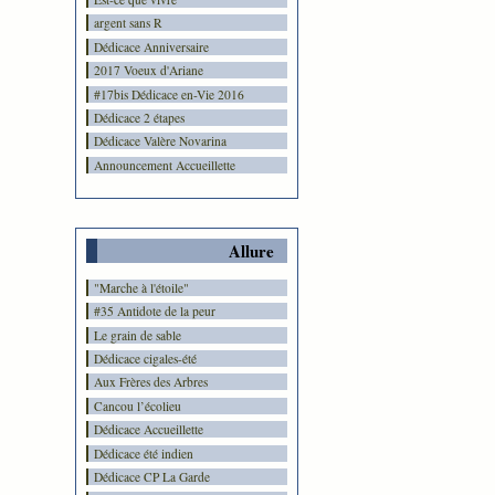
argent sans R
Dédicace Anniversaire
2017 Voeux d'Ariane
#17bis Dédicace en-Vie 2016
Dédicace 2 étapes
Dédicace Valère Novarina
Announcement Accueillette
Allure
"Marche à l'étoile"
#35 Antidote de la peur
Le grain de sable
Dédicace cigales-été
Aux Frères des Arbres
Cancou l’écolieu
Dédicace Accueillette
Dédicace été indien
Dédicace CP La Garde