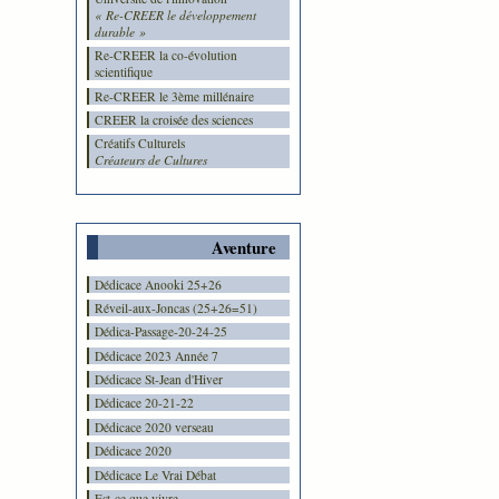
« Re-CREER le développement
durable »
Re-CREER la co-évolution
scientifique
Re-CREER le 3ème millénaire
CREER la croisée des sciences
Créatifs Culturels
Créateurs de Cultures
Aventure
Dédicace Anooki 25+26
Réveil-aux-Joncas (25+26=51)
Dédica-Passage-20-24-25
Dédicace 2023 Année 7
Dédicace St-Jean d'Hiver
Dédicace 20-21-22
Dédicace 2020 verseau
Dédicace 2020
Dédicace Le Vrai Débat
Est-ce que vivre