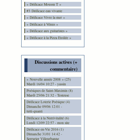
« Dédicace Moussu T »
#3 Dédicace eau vivante
« Dédicace Vivre la mer »
« Dédicace à Vénus »
« Dédicace aux guitaristes »
« Dédicace à la Pizza Etoilée »
Discussions actives (+
commentaire)
« Nouvelle année 2008 » (25)
Mardi 16/04 10:27 - yassin
Poésiques de Saint-Maximin (8)
Mardi 25/06 21:32 - Testeuse
Dédicace Loterie Poésique (4)
Dimanche 09/06 12:01 -
tutti-quanti
Dédicace à la Nutrivitalité (6)
Lundi 12/09 22:57 - mon site
Dédicace en-Vie 2016 (1)
Dimanche 31/01 14:42 -
Serrurier Villeurbanne