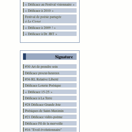
« Dédicace au Festival visionnaire »
« Dédicace à 2010 »
Festival de poésie partagée
à La Ciotat
« Dédicace à 2009 ! »
« Dédicace à Dr. JBT »
Signature
#30 Art de prendre soin
Dédicace procur-heureux
#36 RL Relative Liberté
Dédicace Loterie Poésique
« Dédicace 15-25 »
Dédicace à La Terre
#28 Dédicace Grande Joie
Poésiques de Saint-Maximin
#21 Dédicace vidéo-poème
Dédicace Fil de la merveille
#16 "Eveil évolutionnaire"