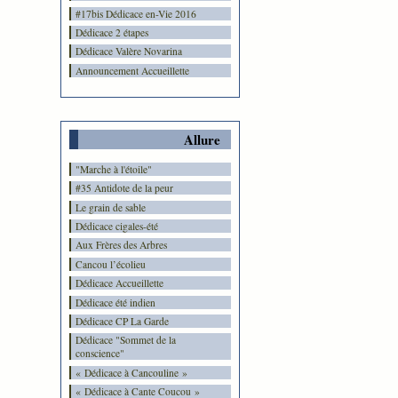
#17bis Dédicace en-Vie 2016
Dédicace 2 étapes
Dédicace Valère Novarina
Announcement Accueillette
Allure
"Marche à l'étoile"
#35 Antidote de la peur
Le grain de sable
Dédicace cigales-été
Aux Frères des Arbres
Cancou l’écolieu
Dédicace Accueillette
Dédicace été indien
Dédicace CP La Garde
Dédicace "Sommet de la
conscience"
« Dédicace à Cancouline »
« Dédicace à Cante Coucou »