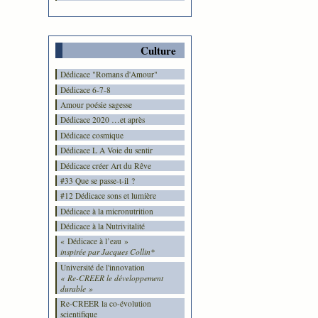
Culture
Dédicace "Romans d'Amour"
Dédicace 6-7-8
Amour poésie sagesse
Dédicace 2020 …et après
Dédicace cosmique
Dédicace L A Voie du sentir
Dédicace créer Art du Rêve
#33 Que se passe-t-il ?
#12 Dédicace sons et lumière
Dédicace à la micronutrition
Dédicace à la Nutrivitalité
« Dédicace à l’eau »
inspirée par Jacques Collin*
Université de l'innovation
« Re-CREER le développement
durable »
Re-CREER la co-évolution
scientifique