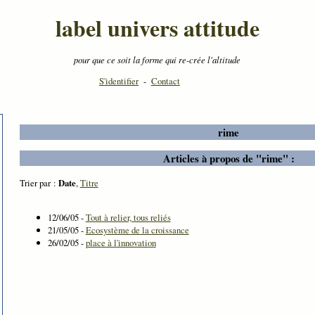
label univers attitude
pour que ce soit la forme qui re-crée l'altitude
S'identifier
-
Contact
rime
Articles à propos de "rime" :
Trier par :
Date
,
Titre
12/06/05 -
Tout à relier, tous reliés
21/05/05 -
Ecosystème de la croissance
26/02/05 -
place à l'innovation