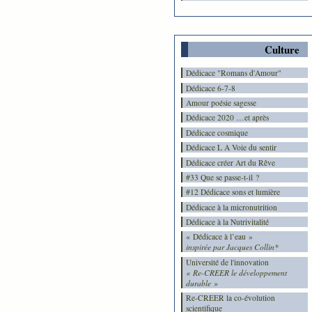
Culture
Dédicace "Romans d'Amour"
Dédicace 6-7-8
Amour poésie sagesse
Dédicace 2020 …et après
Dédicace cosmique
Dédicace L A Voie du sentir
Dédicace créer Art du Rêve
#33 Que se passe-t-il ?
#12 Dédicace sons et lumière
Dédicace à la micronutrition
Dédicace à la Nutrivitalité
« Dédicace à l’eau »
inspirée par Jacques Collin*
Université de l'innovation
« Re-CREER le développement
durable »
Re-CREER la co-évolution
scientifique