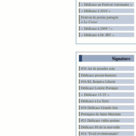
« Dédicace au Festival visionnaire »
« Dédicace à 2010 »
Festival de poésie partagée
à La Ciotat
« Dédicace à 2009 ! »
« Dédicace à Dr. JBT »
Signature
#30 Art de prendre soin
Dédicace procur-heureux
#36 RL Relative Liberté
Dédicace Loterie Poésique
« Dédicace 15-25 »
Dédicace à La Terre
#28 Dédicace Grande Joie
Poésiques de Saint-Maximin
#21 Dédicace vidéo-poème
Dédicace Fil de la merveille
#16 "Eveil évolutionnaire"