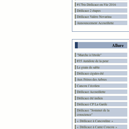
#17bis Dédicace en-Vie 2016
Dédicace 2 étapes
Dédicace Valère Novarina
Announcement Accueillette
Allure
"Marche à l'étoile"
#35 Antidote de la peur
Le grain de sable
Dédicace cigales-été
Aux Frères des Arbres
Cancou l’écolieu
Dédicace Accueillette
Dédicace été indien
Dédicace CP La Garde
Dédicace "Sommet de la
conscience"
« Dédicace à Cancouline »
« Dédicace à Cante Coucou »