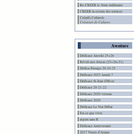
Re-CREER le 3ème millénaire
CREER la croisée des sciences
Créatifs Culturels
Créateurs de Cultures
Aventure
Dédicace Anooki 25+26
Réveil-aux-Joncas (25+26=51)
Dédica-Passage-20-24-25
Dédicace 2023 Année 7
Dédicace St-Jean d'Hiver
Dédicace 20-21-22
Dédicace 2020 verseau
Dédicace 2020
Dédicace Le Vrai Débat
Est-ce que vivre
argent sans R
Dédicace Anniversaire
2017 Voeux d'Ariane