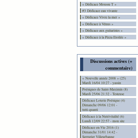
« Dédicace Moussu T »
#3 Dédicace eau vivante
« Dédicace Vivre la mer »
« Dédicace à Vénus »
« Dédicace aux guitaristes »
« Dédicace à la Pizza Etoilée »
Discussions actives (+
commentaire)
« Nouvelle année 2008 » (25)
Mardi 16/04 10:27 - yassin
Poésiques de Saint-Maximin (8)
Mardi 25/06 21:32 - Testeuse
Dédicace Loterie Poésique (4)
Dimanche 09/06 12:01 -
tutti-quanti
Dédicace à la Nutrivitalité (6)
Lundi 12/09 22:57 - mon site
Dédicace en-Vie 2016 (1)
Dimanche 31/01 14:42 -
Serrurier Villeurbanne