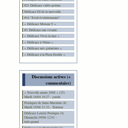
#21 Dédicace vidéo-poème
Dédicace Fil de la merveille
#16 "Eveil évolutionnaire"
« Dédicace Moussu T »
#3 Dédicace eau vivante
« Dédicace Vivre la mer »
« Dédicace à Vénus »
« Dédicace aux guitaristes »
« Dédicace à la Pizza Etoilée »
Discussions actives (+
commentaire)
« Nouvelle année 2008 » (25)
Mardi 16/04 10:27 - yassin
Poésiques de Saint-Maximin (8)
Mardi 25/06 21:32 - Testeuse
Dédicace Loterie Poésique (4)
Dimanche 09/06 12:01 -
tutti-quanti
Dédicace à la Nutrivitalité (6)