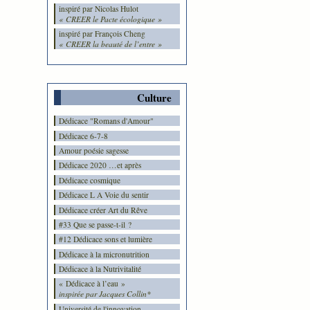
inspiré par Nicolas Hulot
« CREER le Pacte écologique »
inspiré par François Cheng
« CREER la beauté de l’entre »
Culture
Dédicace "Romans d'Amour"
Dédicace 6-7-8
Amour poésie sagesse
Dédicace 2020 …et après
Dédicace cosmique
Dédicace L A Voie du sentir
Dédicace créer Art du Rêve
#33 Que se passe-t-il ?
#12 Dédicace sons et lumière
Dédicace à la micronutrition
Dédicace à la Nutrivitalité
« Dédicace à l’eau »
inspirée par Jacques Collin*
Université de l'innovation