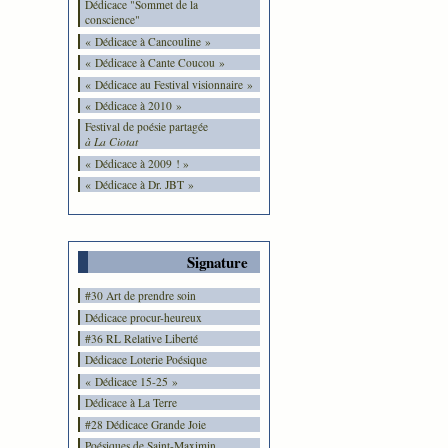
Dédicace "Sommet de la
conscience"
« Dédicace à Cancouline »
« Dédicace à Cante Coucou »
« Dédicace au Festival visionnaire »
« Dédicace à 2010 »
Festival de poésie partagée
à La Ciotat
« Dédicace à 2009 ! »
« Dédicace à Dr. JBT »
Signature
#30 Art de prendre soin
Dédicace procur-heureux
#36 RL Relative Liberté
Dédicace Loterie Poésique
« Dédicace 15-25 »
Dédicace à La Terre
#28 Dédicace Grande Joie
Poésiques de Saint-Maximin