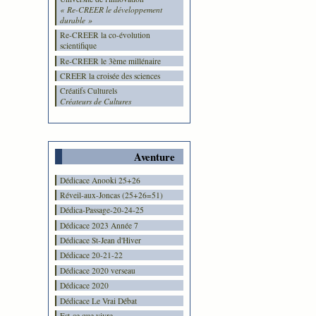
« Re-CREER le développement
durable »
Re-CREER la co-évolution
scientifique
Re-CREER le 3ème millénaire
CREER la croisée des sciences
Créatifs Culturels
Créateurs de Cultures
Aventure
Dédicace Anooki 25+26
Réveil-aux-Joncas (25+26=51)
Dédica-Passage-20-24-25
Dédicace 2023 Année 7
Dédicace St-Jean d'Hiver
Dédicace 20-21-22
Dédicace 2020 verseau
Dédicace 2020
Dédicace Le Vrai Débat
Est-ce que vivre