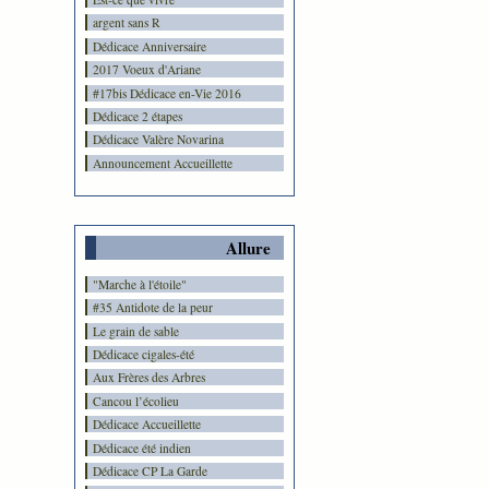
argent sans R
Dédicace Anniversaire
2017 Voeux d'Ariane
#17bis Dédicace en-Vie 2016
Dédicace 2 étapes
Dédicace Valère Novarina
Announcement Accueillette
Allure
"Marche à l'étoile"
#35 Antidote de la peur
Le grain de sable
Dédicace cigales-été
Aux Frères des Arbres
Cancou l’écolieu
Dédicace Accueillette
Dédicace été indien
Dédicace CP La Garde