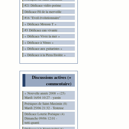
#21 Dédicace vidéo-poème
Dédicace Fil de la merveille
#16 "Eveil évolutionnaire"
« Dédicace Moussu T »
#3 Dédicace eau vivante
« Dédicace Vivre la mer »
« Dédicace à Vénus »
« Dédicace aux guitaristes »
« Dédicace à la Pizza Etoilée »
Discussions actives (+
commentaire)
« Nouvelle année 2008 » (25)
Mardi 16/04 10:27 - yassin
Poésiques de Saint-Maximin (8)
Mardi 25/06 21:32 - Testeuse
Dédicace Loterie Poésique (4)
Dimanche 09/06 12:01 -
tutti-quanti
Dédicace à la Nutrivitalité (6)