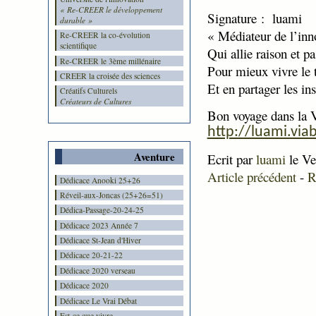
« Re-CREER le développement
Signature : luami
durable »
« Médiateur de l’inn
Re-CREER la co-évolution
scientifique
Qui allie raison et p
Re-CREER le 3ème millénaire
Pour mieux vivre le 
CREER la croisée des sciences
Et en partager les ins
Créatifs Culturels
Créateurs de Cultures
Bon voyage dans
la 
http://luami.via
Aventure
Ecrit par
luami
le Ve
Article précédent
-
R
Dédicace Anooki 25+26
Réveil-aux-Joncas (25+26=51)
Dédica-Passage-20-24-25
Dédicace 2023 Année 7
Dédicace St-Jean d'Hiver
Dédicace 20-21-22
Dédicace 2020 verseau
Dédicace 2020
Dédicace Le Vrai Débat
Est-ce que vivre