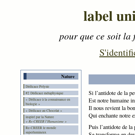
label un
pour que ce soit la 
Contenu
-
Menu
-
S'identifi
Nature
Dédicace Polysie
Si l’antidote de la pe
#2 Dédicace métaphysique
Est notre humaine in
« Dédicace à la connaissance en
biologie »
Il nous revient la b
« Dédicace au Chocolat »
Qui enchante notre e
inspiré par la Nature
« Re-CREER l’Humanisme »
Puis l’antidote de la
Re-CREER le monde
superlumineux
Se transforme en dev