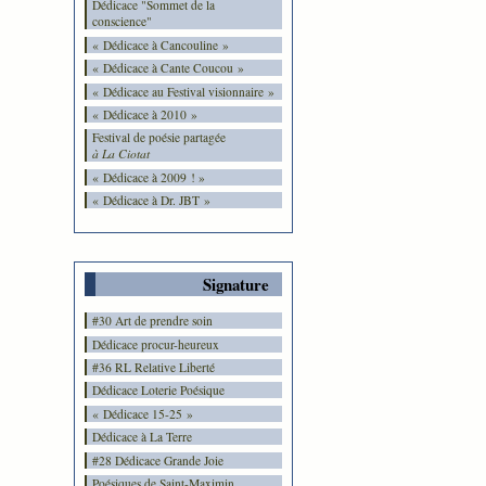
Dédicace "Sommet de la
conscience"
« Dédicace à Cancouline »
« Dédicace à Cante Coucou »
« Dédicace au Festival visionnaire »
« Dédicace à 2010 »
Festival de poésie partagée
à La Ciotat
« Dédicace à 2009 ! »
« Dédicace à Dr. JBT »
Signature
#30 Art de prendre soin
Dédicace procur-heureux
#36 RL Relative Liberté
Dédicace Loterie Poésique
« Dédicace 15-25 »
Dédicace à La Terre
#28 Dédicace Grande Joie
Poésiques de Saint-Maximin