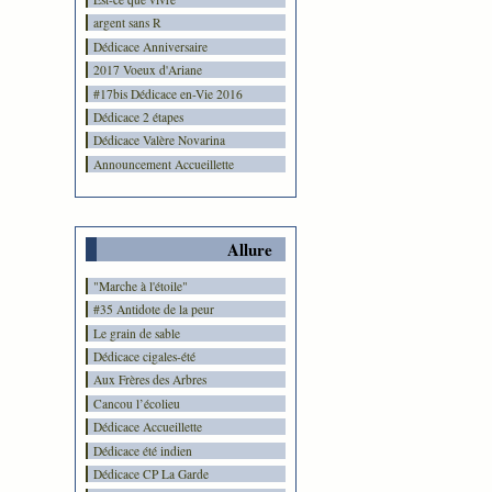
argent sans R
Dédicace Anniversaire
2017 Voeux d'Ariane
#17bis Dédicace en-Vie 2016
Dédicace 2 étapes
Dédicace Valère Novarina
Announcement Accueillette
Allure
"Marche à l'étoile"
#35 Antidote de la peur
Le grain de sable
Dédicace cigales-été
Aux Frères des Arbres
Cancou l’écolieu
Dédicace Accueillette
Dédicace été indien
Dédicace CP La Garde