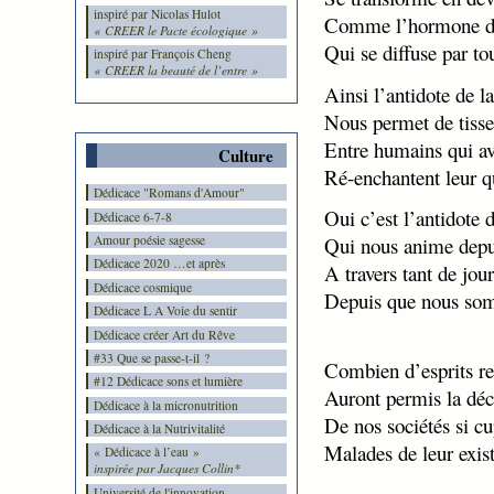
inspiré par Nicolas Hulot
Comme l’hormone d
« CREER le Pacte écologique »
Qui se diffuse par tou
inspiré par François Cheng
« CREER la beauté de l’entre »
Ainsi l’antidote de l
Nous permet de tisse
Entre humains qui av
Culture
Ré-enchantent leur q
Dédicace "Romans d'Amour"
Oui c’est l’antidote 
Dédicace 6-7-8
Amour poésie sagesse
Qui nous anime depu
Dédicace 2020 …et après
A travers tant de jou
Dédicace cosmique
Depuis que nous som
Dédicace L A Voie du sentir
Dédicace créer Art du Rêve
#33 Que se passe-t-il ?
Combien d’esprits re
#12 Dédicace sons et lumière
Auront permis la dé
Dédicace à la micronutrition
De nos sociétés si cu
Dédicace à la Nutrivitalité
Malades de leur exis
« Dédicace à l’eau »
inspirée par Jacques Collin*
Université de l'innovation