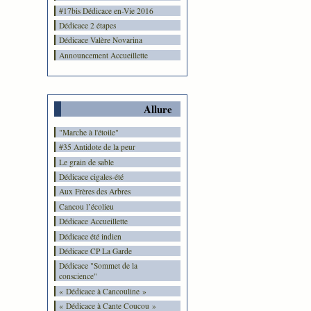
#17bis Dédicace en-Vie 2016
Dédicace 2 étapes
Dédicace Valère Novarina
Announcement Accueillette
Allure
"Marche à l'étoile"
#35 Antidote de la peur
Le grain de sable
Dédicace cigales-été
Aux Frères des Arbres
Cancou l’écolieu
Dédicace Accueillette
Dédicace été indien
Dédicace CP La Garde
Dédicace "Sommet de la
conscience"
« Dédicace à Cancouline »
« Dédicace à Cante Coucou »