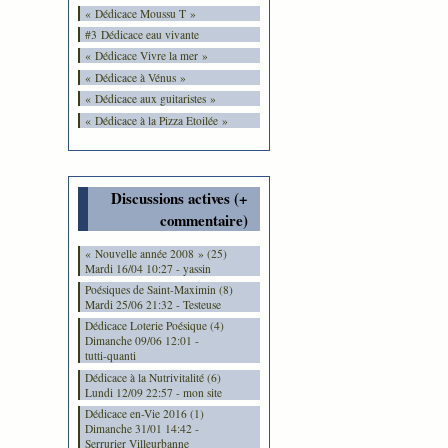
« Dédicace Moussu T »
#3 Dédicace eau vivante
« Dédicace Vivre la mer »
« Dédicace à Vénus »
« Dédicace aux guitaristes »
« Dédicace à la Pizza Etoilée »
Discussions actives (+
commentaire)
« Nouvelle année 2008 » (25)
Mardi 16/04 10:27 - yassin
Poésiques de Saint-Maximin (8)
Mardi 25/06 21:32 - Testeuse
Dédicace Loterie Poésique (4)
Dimanche 09/06 12:01 -
tutti-quanti
Dédicace à la Nutrivitalité (6)
Lundi 12/09 22:57 - mon site
Dédicace en-Vie 2016 (1)
Dimanche 31/01 14:42 -
Serrurier Villeurbanne