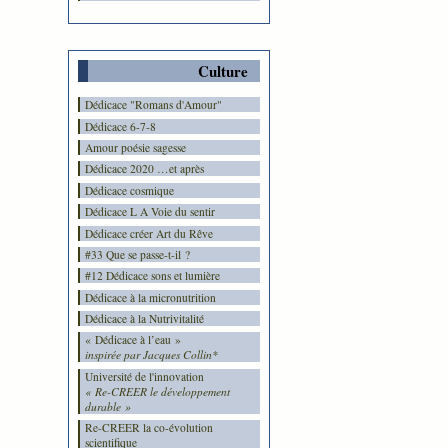
Culture
Dédicace "Romans d'Amour"
Dédicace 6-7-8
Amour poésie sagesse
Dédicace 2020 …et après
Dédicace cosmique
Dédicace L A Voie du sentir
Dédicace créer Art du Rêve
#33 Que se passe-t-il ?
#12 Dédicace sons et lumière
Dédicace à la micronutrition
Dédicace à la Nutrivitalité
« Dédicace à l’eau »
inspirée par Jacques Collin*
Université de l'innovation
« Re-CREER le développement
durable »
Re-CREER la co-évolution
scientifique