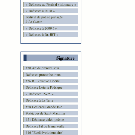
« Dédicace au Festival visionnaire »
« Dédicace à 2010 »
Festival de poésie partagée
à La Ciotat
« Dédicace à 2009 ! »
« Dédicace à Dr. JBT »
Signature
#30 Art de prendre soin
Dédicace procur-heureux
#36 RL Relative Liberté
Dédicace Loterie Poésique
« Dédicace 15-25 »
Dédicace à La Terre
#28 Dédicace Grande Joie
Poésiques de Saint-Maximin
#21 Dédicace vidéo-poème
Dédicace Fil de la merveille
#16 "Eveil évolutionnaire"