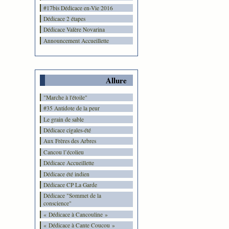
#17bis Dédicace en-Vie 2016
Dédicace 2 étapes
Dédicace Valère Novarina
Announcement Accueillette
Allure
"Marche à l'étoile"
#35 Antidote de la peur
Le grain de sable
Dédicace cigales-été
Aux Frères des Arbres
Cancou l’écolieu
Dédicace Accueillette
Dédicace été indien
Dédicace CP La Garde
Dédicace "Sommet de la
conscience"
« Dédicace à Cancouline »
« Dédicace à Cante Coucou »