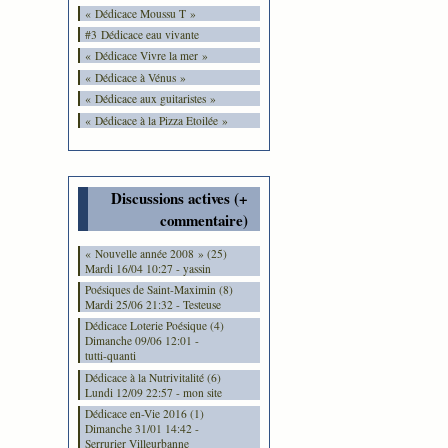
« Dédicace Moussu T »
#3 Dédicace eau vivante
« Dédicace Vivre la mer »
« Dédicace à Vénus »
« Dédicace aux guitaristes »
« Dédicace à la Pizza Etoilée »
Discussions actives (+
commentaire)
« Nouvelle année 2008 » (25)
Mardi 16/04 10:27 - yassin
Poésiques de Saint-Maximin (8)
Mardi 25/06 21:32 - Testeuse
Dédicace Loterie Poésique (4)
Dimanche 09/06 12:01 -
tutti-quanti
Dédicace à la Nutrivitalité (6)
Lundi 12/09 22:57 - mon site
Dédicace en-Vie 2016 (1)
Dimanche 31/01 14:42 -
Serrurier Villeurbanne