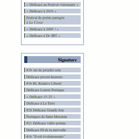
« Dédicace au Festival visionnaire »
« Dédicace à 2010 »
Festival de poésie partagée
à La Ciotat
« Dédicace à 2009 ! »
« Dédicace à Dr. JBT »
Signature
#30 Art de prendre soin
Dédicace procur-heureux
#36 RL Relative Liberté
Dédicace Loterie Poésique
« Dédicace 15-25 »
Dédicace à La Terre
#28 Dédicace Grande Joie
Poésiques de Saint-Maximin
#21 Dédicace vidéo-poème
Dédicace Fil de la merveille
#16 "Eveil évolutionnaire"