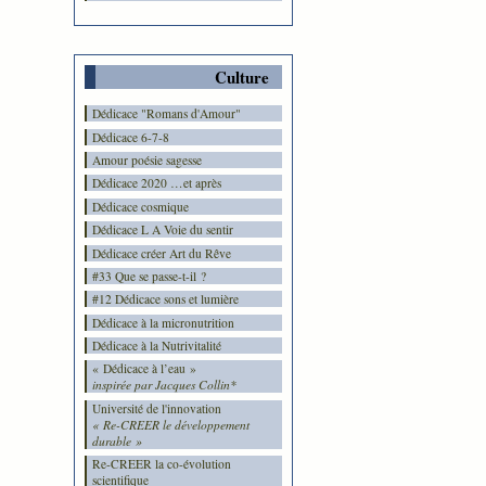
Culture
Dédicace "Romans d'Amour"
Dédicace 6-7-8
Amour poésie sagesse
Dédicace 2020 …et après
Dédicace cosmique
Dédicace L A Voie du sentir
Dédicace créer Art du Rêve
#33 Que se passe-t-il ?
#12 Dédicace sons et lumière
Dédicace à la micronutrition
Dédicace à la Nutrivitalité
« Dédicace à l’eau »
inspirée par Jacques Collin*
Université de l'innovation
« Re-CREER le développement
durable »
Re-CREER la co-évolution
scientifique