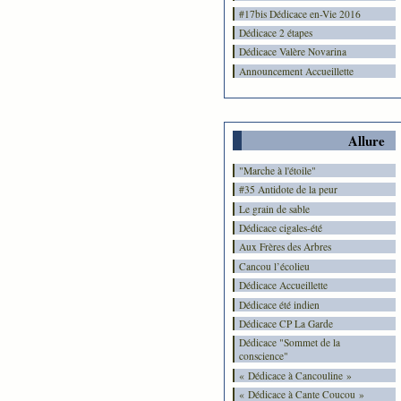
#17bis Dédicace en-Vie 2016
Dédicace 2 étapes
Dédicace Valère Novarina
Announcement Accueillette
Allure
"Marche à l'étoile"
#35 Antidote de la peur
Le grain de sable
Dédicace cigales-été
Aux Frères des Arbres
Cancou l’écolieu
Dédicace Accueillette
Dédicace été indien
Dédicace CP La Garde
Dédicace "Sommet de la
conscience"
« Dédicace à Cancouline »
« Dédicace à Cante Coucou »