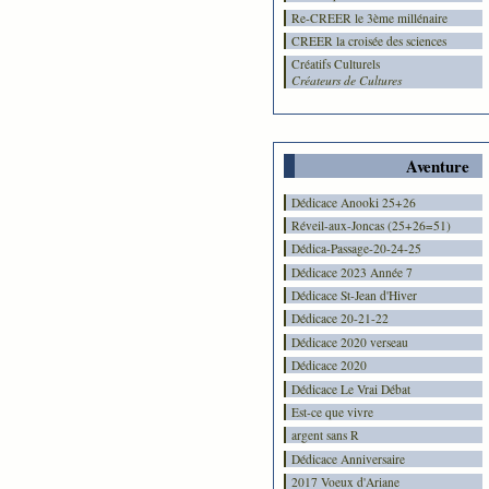
Re-CREER le 3ème millénaire
CREER la croisée des sciences
Créatifs Culturels
Créateurs de Cultures
Aventure
Dédicace Anooki 25+26
Réveil-aux-Joncas (25+26=51)
Dédica-Passage-20-24-25
Dédicace 2023 Année 7
Dédicace St-Jean d'Hiver
Dédicace 20-21-22
Dédicace 2020 verseau
Dédicace 2020
Dédicace Le Vrai Débat
Est-ce que vivre
argent sans R
Dédicace Anniversaire
2017 Voeux d'Ariane