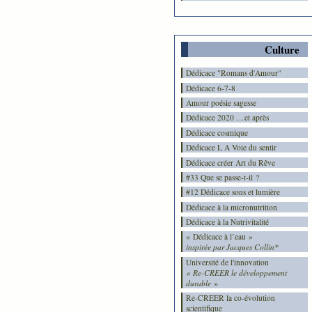
Culture
Dédicace "Romans d'Amour"
Dédicace 6-7-8
Amour poésie sagesse
Dédicace 2020 …et après
Dédicace cosmique
Dédicace L A Voie du sentir
Dédicace créer Art du Rêve
#33 Que se passe-t-il ?
#12 Dédicace sons et lumière
Dédicace à la micronutrition
Dédicace à la Nutrivitalité
« Dédicace à l’eau »
inspirée par Jacques Collin*
Université de l'innovation
« Re-CREER le développement
durable »
Re-CREER la co-évolution
scientifique