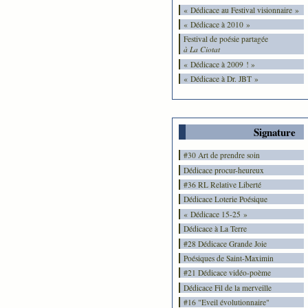
« Dédicace au Festival visionnaire »
« Dédicace à 2010 »
Festival de poésie partagée
à La Ciotat
« Dédicace à 2009 ! »
« Dédicace à Dr. JBT »
Signature
#30 Art de prendre soin
Dédicace procur-heureux
#36 RL Relative Liberté
Dédicace Loterie Poésique
« Dédicace 15-25 »
Dédicace à La Terre
#28 Dédicace Grande Joie
Poésiques de Saint-Maximin
#21 Dédicace vidéo-poème
Dédicace Fil de la merveille
#16 "Eveil évolutionnaire"