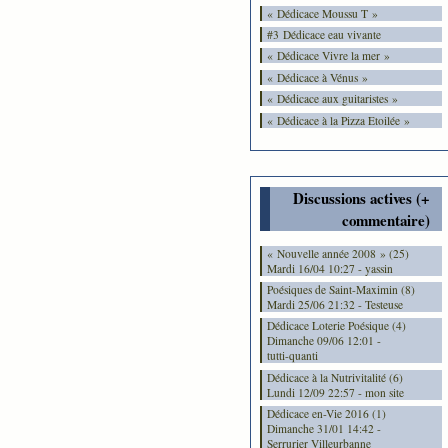
« Dédicace Moussu T »
#3 Dédicace eau vivante
« Dédicace Vivre la mer »
« Dédicace à Vénus »
« Dédicace aux guitaristes »
« Dédicace à la Pizza Etoilée »
Discussions actives (+
commentaire)
« Nouvelle année 2008 » (25)
Mardi 16/04 10:27 - yassin
Poésiques de Saint-Maximin (8)
Mardi 25/06 21:32 - Testeuse
Dédicace Loterie Poésique (4)
Dimanche 09/06 12:01 -
tutti-quanti
Dédicace à la Nutrivitalité (6)
Lundi 12/09 22:57 - mon site
Dédicace en-Vie 2016 (1)
Dimanche 31/01 14:42 -
Serrurier Villeurbanne