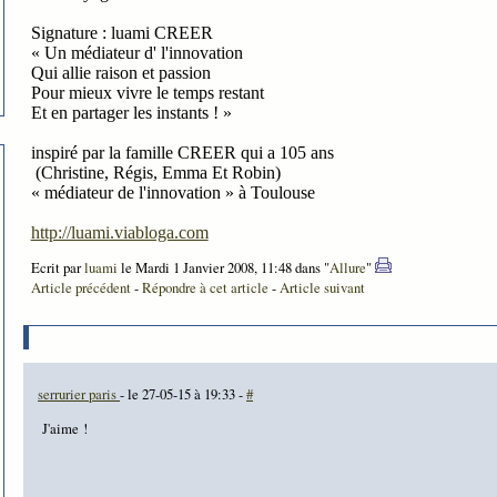
Signature : luami CREER
« Un médiateur d' l'innovation
Qui allie raison et passion
Pour mieux vivre le temps restant
Et en partager les instants ! »
inspiré par la famille CREER qui a 105 ans
(Christine, Régis, Emma Et Robin)
« médiateur de l'innovation » à Toulouse
http://luami.viabloga.com
Ecrit par
luami
le Mardi 1 Janvier 2008, 11:48 dans "
Allure
"
Article précédent
-
Répondre à cet article
-
Article suivant
serrurier paris
- le 27-05-15 à 19:33 -
#
J'aime !