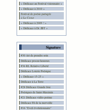
« Dédicace au Festival visionnaire »
« Dédicace à 2010 »
Festival de poésie partagée
à La Ciotat
« Dédicace à 2009 ! »
« Dédicace à Dr. JBT »
Signature
#30 Art de prendre soin
Dédicace procur-heureux
#36 RL Relative Liberté
Dédicace Loterie Poésique
« Dédicace 15-25 »
Dédicace à La Terre
#28 Dédicace Grande Joie
Poésiques de Saint-Maximin
#21 Dédicace vidéo-poème
Dédicace Fil de la merveille
#16 "Eveil évolutionnaire"