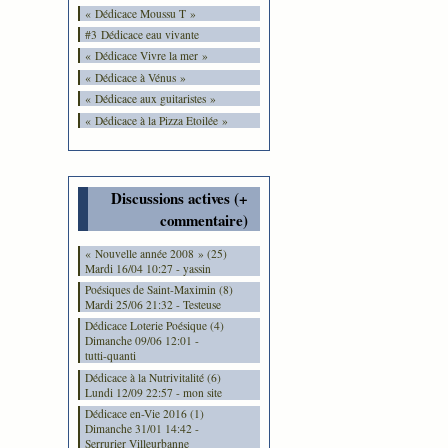
« Dédicace Moussu T »
#3 Dédicace eau vivante
« Dédicace Vivre la mer »
« Dédicace à Vénus »
« Dédicace aux guitaristes »
« Dédicace à la Pizza Etoilée »
Discussions actives (+
commentaire)
« Nouvelle année 2008 » (25)
Mardi 16/04 10:27 - yassin
Poésiques de Saint-Maximin (8)
Mardi 25/06 21:32 - Testeuse
Dédicace Loterie Poésique (4)
Dimanche 09/06 12:01 -
tutti-quanti
Dédicace à la Nutrivitalité (6)
Lundi 12/09 22:57 - mon site
Dédicace en-Vie 2016 (1)
Dimanche 31/01 14:42 -
Serrurier Villeurbanne