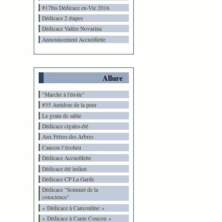
#17bis Dédicace en-Vie 2016
Dédicace 2 étapes
Dédicace Valère Novarina
Announcement Accueillette
Allure
"Marche à l'étoile"
#35 Antidote de la peur
Le grain de sable
Dédicace cigales-été
Aux Frères des Arbres
Cancou l’écolieu
Dédicace Accueillette
Dédicace été indien
Dédicace CP La Garde
Dédicace "Sommet de la
conscience"
« Dédicace à Cancouline »
« Dédicace à Cante Coucou »