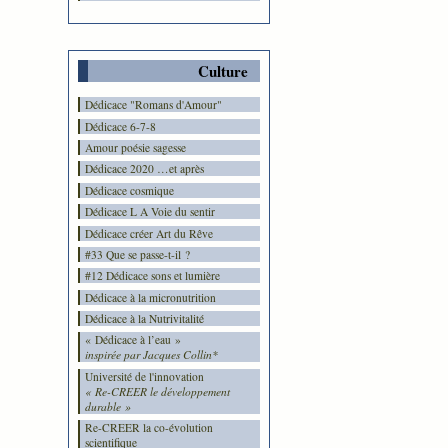
Culture
Dédicace "Romans d'Amour"
Dédicace 6-7-8
Amour poésie sagesse
Dédicace 2020 …et après
Dédicace cosmique
Dédicace L A Voie du sentir
Dédicace créer Art du Rêve
#33 Que se passe-t-il ?
#12 Dédicace sons et lumière
Dédicace à la micronutrition
Dédicace à la Nutrivitalité
« Dédicace à l’eau »
inspirée par Jacques Collin*
Université de l'innovation
« Re-CREER le développement
durable »
Re-CREER la co-évolution
scientifique