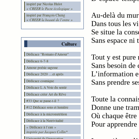
inspiré par Nicolas Hulot
« CREER le Pacte écologique »
Au-delà du mur
inspiré par François Cheng
« CREER la beauté de l’entre »
Dans tous les vi
Se situe la con
Sans espace ni 
Culture
Dédicace "Romans d'Amour"
Tout y est pure 
Dédicace 6-7-8
Sans besoin de c
Amour poésie sagesse
L’information 
Dédicace 2020 …et après
Sans prendre se
Dédicace cosmique
Dédicace L A Voie du sentir
Dédicace créer Art du Rêve
Toute la connai
#33 Que se passe-t-il ?
Donne une tram
#12 Dédicace sons et lumière
Dédicace à la micronutrition
Où chaque être 
Dédicace à la Nutrivitalité
Pour apprendre 
« Dédicace à l’eau »
inspirée par Jacques Collin*
Université de l'innovation