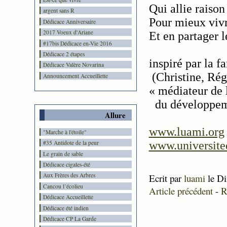
Qui allie raison
argent sans R
Pour mieux vivr
Dédicace Anniversaire
2017 Voeux d'Ariane
Et en partager l
#17bis Dédicace en-Vie 2016
Dédicace 2 étapes
inspiré par la 
Dédicace Valère Novarina
(Christine, Ré
Announcement Accueillette
« médiateur de 
du développem
Allure
www.luami.org
"Marche à l'étoile"
www.universite
#35 Antidote de la peur
Le grain de sable
Dédicace cigales-été
Aux Frères des Arbres
Ecrit par
luami
le Di
Cancou l’écolieu
Article précédent
-
R
Dédicace Accueillette
Dédicace été indien
Dédicace CP La Garde