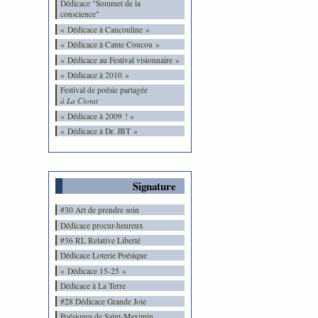
Dédicace "Sommet de la
conscience"
« Dédicace à Cancouline »
« Dédicace à Cante Coucou »
« Dédicace au Festival visionnaire »
« Dédicace à 2010 »
Festival de poésie partagée
à La Ciotat
« Dédicace à 2009 ! »
« Dédicace à Dr. JBT »
Signature
#30 Art de prendre soin
Dédicace procur-heureux
#36 RL Relative Liberté
Dédicace Loterie Poésique
« Dédicace 15-25 »
Dédicace à La Terre
#28 Dédicace Grande Joie
Poésiques de Saint-Maximin