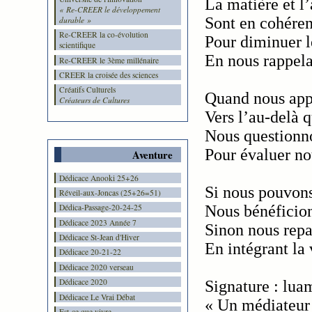
La matière et l’
« Re-CREER le développement
Sont en cohéren
durable »
Re-CREER la co-évolution
Pour diminuer l
scientifique
En nous rappelan
Re-CREER le 3ème millénaire
CREER la croisée des sciences
Créatifs Culturels
Quand nous app
Créateurs de Cultures
Vers l’au-delà q
Nous questionn
Pour évaluer no
Aventure
Dédicace Anooki 25+26
Si nous pouvons 
Réveil-aux-Joncas (25+26=51)
Nous bénéficion
Dédica-Passage-20-24-25
Dédicace 2023 Année 7
Sinon nous repa
Dédicace St-Jean d'Hiver
En intégrant la 
Dédicace 20-21-22
Dédicace 2020 verseau
Dédicace 2020
Signature : lua
Dédicace Le Vrai Débat
« Un médiateur 
Est-ce que vivre