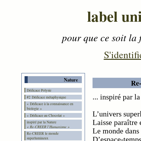
label un
pour que ce soit la 
Contenu
-
Menu
-
S'identifi
Nature
Re
Dédicace Polysie
... inspiré par l
#2 Dédicace métaphysique
« Dédicace à la connaissance en
biologie »
L’univers supe
« Dédicace au Chocolat »
Laisse paraître
inspiré par la Nature
« Re-CREER l’Humanisme »
Le monde dans 
Re-CREER le monde
D’espace-temps
superlumineux