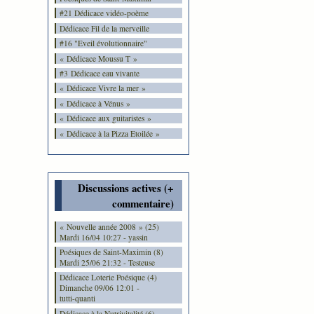
#21 Dédicace vidéo-poème
Dédicace Fil de la merveille
#16 "Eveil évolutionnaire"
« Dédicace Moussu T »
#3 Dédicace eau vivante
« Dédicace Vivre la mer »
« Dédicace à Vénus »
« Dédicace aux guitaristes »
« Dédicace à la Pizza Etoilée »
Discussions actives (+
commentaire)
« Nouvelle année 2008 » (25)
Mardi 16/04 10:27 - yassin
Poésiques de Saint-Maximin (8)
Mardi 25/06 21:32 - Testeuse
Dédicace Loterie Poésique (4)
Dimanche 09/06 12:01 -
tutti-quanti
Dédicace à la Nutrivitalité (6)