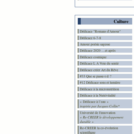
Culture
Dédicace "Romans d'Amour"
Dédicace 6-7-8
Amour poésie sagesse
Dédicace 2020 …et après
Dédicace cosmique
Dédicace L A Voie du sentir
Dédicace créer Art du Rêve
#33 Que se passe-t-il ?
#12 Dédicace sons et lumière
Dédicace à la micronutrition
Dédicace à la Nutrivitalité
« Dédicace à l’eau »
inspirée par Jacques Collin*
Université de l'innovation
« Re-CREER le développement
durable »
Re-CREER la co-évolution
scientifique