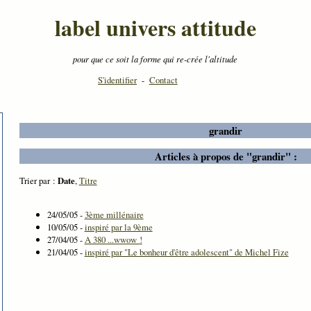
label univers attitude
pour que ce soit la forme qui re-crée l'altitude
S'identifier
-
Contact
grandir
Articles à propos de "grandir" :
Trier par :
Date
,
Titre
24/05/05 -
3ème millénaire
10/05/05 -
inspiré par la 9ème
27/04/05 -
A 380 ...wwow !
21/04/05 -
inspiré par "Le bonheur d'être adolescent" de Michel Fize