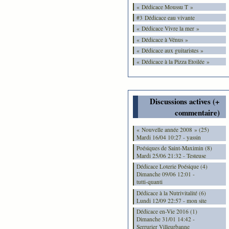
« Dédicace Moussu T »
#3 Dédicace eau vivante
« Dédicace Vivre la mer »
« Dédicace à Vénus »
« Dédicace aux guitaristes »
« Dédicace à la Pizza Etoilée »
Discussions actives (+
commentaire)
« Nouvelle année 2008 » (25)
Mardi 16/04 10:27 - yassin
Poésiques de Saint-Maximin (8)
Mardi 25/06 21:32 - Testeuse
Dédicace Loterie Poésique (4)
Dimanche 09/06 12:01 -
tutti-quanti
Dédicace à la Nutrivitalité (6)
Lundi 12/09 22:57 - mon site
Dédicace en-Vie 2016 (1)
Dimanche 31/01 14:42 -
Serrurier Villeurbanne