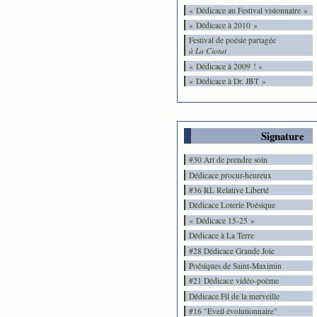
« Dédicace au Festival visionnaire »
« Dédicace à 2010 »
Festival de poésie partagée
à La Ciotat
« Dédicace à 2009 ! »
« Dédicace à Dr. JBT »
Signature
#30 Art de prendre soin
Dédicace procur-heureux
#36 RL Relative Liberté
Dédicace Loterie Poésique
« Dédicace 15-25 »
Dédicace à La Terre
#28 Dédicace Grande Joie
Poésiques de Saint-Maximin
#21 Dédicace vidéo-poème
Dédicace Fil de la merveille
#16 "Eveil évolutionnaire"