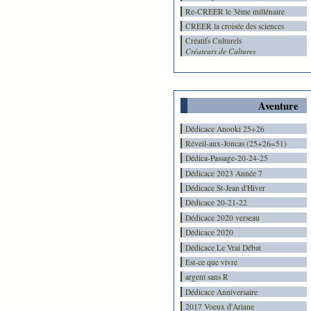
Re-CREER le 3ème millénaire
CREER la croisée des sciences
Créatifs Culturels
Créateurs de Cultures
Aventure
Dédicace Anooki 25+26
Réveil-aux-Joncas (25+26=51)
Dédica-Passage-20-24-25
Dédicace 2023 Année 7
Dédicace St-Jean d'Hiver
Dédicace 20-21-22
Dédicace 2020 verseau
Dédicace 2020
Dédicace Le Vrai Débat
Est-ce que vivre
argent sans R
Dédicace Anniversaire
2017 Voeux d'Ariane