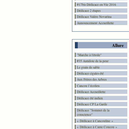
#17bis Dédicace en-Vie 2016
Dédicace 2 étapes
Dédicace Valère Novarina
Announcement Accueillette
Allure
"Marche à l'étoile"
#35 Antidote de la peur
Le grain de sable
Dédicace cigales-été
Aux Frères des Arbres
Cancou l’écolieu
Dédicace Accueillette
Dédicace été indien
Dédicace CP La Garde
Dédicace "Sommet de la
conscience"
« Dédicace à Cancouline »
« Dédicace à Cante Coucou »