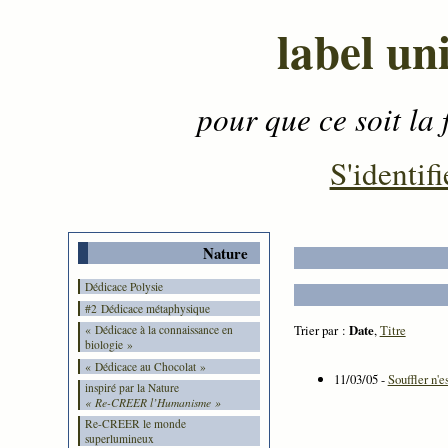
label un
pour que ce soit la 
Contenu
-
Menu
-
S'identifi
Nature
Dédicace Polysie
#2 Dédicace métaphysique
Trier par :
Date
,
Titre
« Dédicace à la connaissance en
biologie »
« Dédicace au Chocolat »
11/03/05 -
Souffler n'e
inspiré par la Nature
« Re-CREER l’Humanisme »
Re-CREER le monde
superlumineux