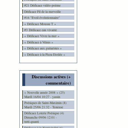
#21 Dédicace vidéo-poème
Dédicace Fil de la merveille
#16 "Eveil évolutionnaire"
« Dédicace Moussu T »
#3 Dédicace eau vivante
« Dédicace Vivre la mer »
« Dédicace à Vénus »
« Dédicace aux guitaristes »
« Dédicace à la Pizza Etoilée »
Discussions actives (+
commentaire)
« Nouvelle année 2008 » (25)
Mardi 16/04 10:27 - yassin
Poésiques de Saint-Maximin (8)
Mardi 25/06 21:32 - Testeuse
Dédicace Loterie Poésique (4)
Dimanche 09/06 12:01 -
tutti-quanti
Dédicace à la Nutrivitalité (6)