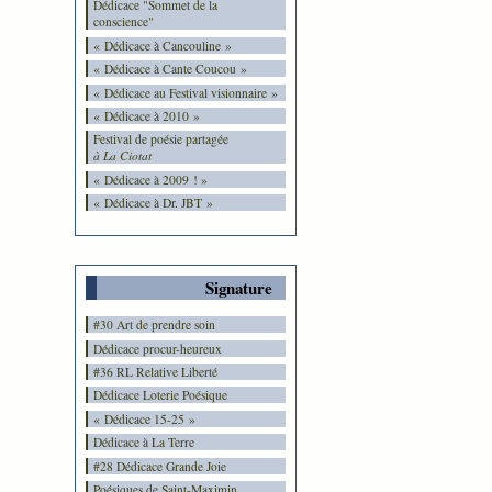
Dédicace "Sommet de la
conscience"
« Dédicace à Cancouline »
« Dédicace à Cante Coucou »
« Dédicace au Festival visionnaire »
« Dédicace à 2010 »
Festival de poésie partagée
à La Ciotat
« Dédicace à 2009 ! »
« Dédicace à Dr. JBT »
Signature
#30 Art de prendre soin
Dédicace procur-heureux
#36 RL Relative Liberté
Dédicace Loterie Poésique
« Dédicace 15-25 »
Dédicace à La Terre
#28 Dédicace Grande Joie
Poésiques de Saint-Maximin