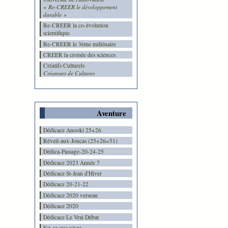
« Re-CREER le développement
durable »
Re-CREER la co-évolution
scientifique
Re-CREER le 3ème millénaire
CREER la croisée des sciences
Créatifs Culturels
Créateurs de Cultures
Aventure
Dédicace Anooki 25+26
Réveil-aux-Joncas (25+26=51)
Dédica-Passage-20-24-25
Dédicace 2023 Année 7
Dédicace St-Jean d'Hiver
Dédicace 20-21-22
Dédicace 2020 verseau
Dédicace 2020
Dédicace Le Vrai Débat
Est-ce que vivre