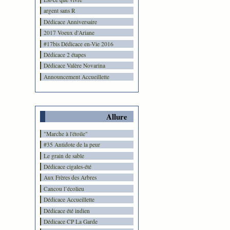
argent sans R
Dédicace Anniversaire
2017 Voeux d'Ariane
#17bis Dédicace en-Vie 2016
Dédicace 2 étapes
Dédicace Valère Novarina
Announcement Accueillette
Allure
"Marche à l'étoile"
#35 Antidote de la peur
Le grain de sable
Dédicace cigales-été
Aux Frères des Arbres
Cancou l’écolieu
Dédicace Accueillette
Dédicace été indien
Dédicace CP La Garde