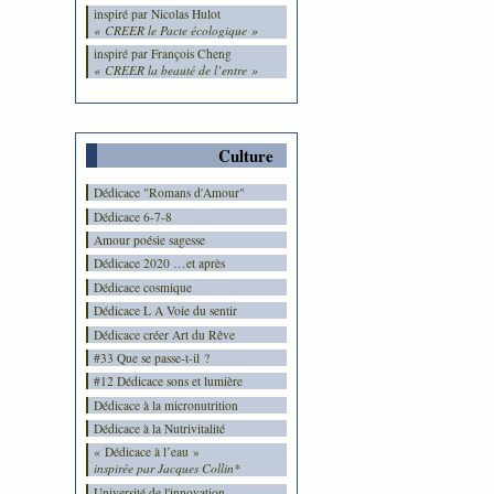
inspiré par Nicolas Hulot
« CREER le Pacte écologique »
inspiré par François Cheng
« CREER la beauté de l’entre »
Culture
Dédicace "Romans d'Amour"
Dédicace 6-7-8
Amour poésie sagesse
Dédicace 2020 …et après
Dédicace cosmique
Dédicace L A Voie du sentir
Dédicace créer Art du Rêve
#33 Que se passe-t-il ?
#12 Dédicace sons et lumière
Dédicace à la micronutrition
Dédicace à la Nutrivitalité
« Dédicace à l’eau »
inspirée par Jacques Collin*
Université de l'innovation