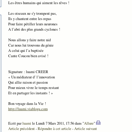
Les êtres humains qui aiment les rêves !
Les oiseaux ne s’y trompent pas,
Ils y chantent entre les repas
Pour faire pétiller leurs neurones
A l’abri des plus grands cyclones !
Nous allons y faire notre nid
Car nous lui trouvons du génie
A celui qui l’a baptisée
Cante Coucou bien avisé !
Signature : luami CREER
« Un médiateur d’ l’innovation
Qui allie raison et passion
Pour mieux vivre le temps restant
Et en partager les instants ! »
Bon voyage dans la Vie !
http://luami.viabloga.com
Ecrit par
luami
le Lundi 7 Mars 2011, 17:56 dans "
Allure
"
Article précédent
-
Répondre à cet article
-
Article suivant