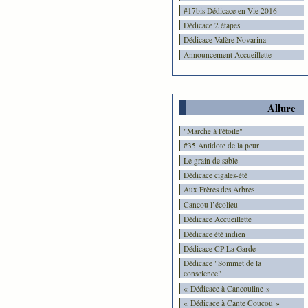
#17bis Dédicace en-Vie 2016
Dédicace 2 étapes
Dédicace Valère Novarina
Announcement Accueillette
Allure
"Marche à l'étoile"
#35 Antidote de la peur
Le grain de sable
Dédicace cigales-été
Aux Frères des Arbres
Cancou l’écolieu
Dédicace Accueillette
Dédicace été indien
Dédicace CP La Garde
Dédicace "Sommet de la
conscience"
« Dédicace à Cancouline »
« Dédicace à Cante Coucou »