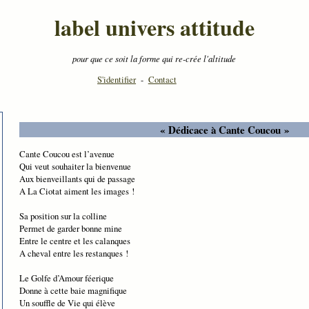
label univers attitude
pour que ce soit la forme qui re-crée l'altitude
S'identifier
-
Contact
« Dédicace à Cante Coucou »
Cante Coucou est l’avenue
Qui veut souhaiter la bienvenue
Aux bienveillants qui de passage
A La Ciotat aiment les images !
Sa position sur la colline
Permet de garder bonne mine
Entre le centre et les calanques
A cheval entre les restanques !
Le Golfe d’Amour féerique
Donne à cette baie magnifique
Un souffle de Vie qui élève