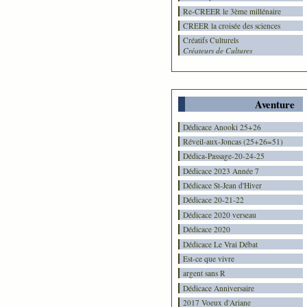
Re-CREER le 3ème millénaire
CREER la croisée des sciences
Créatifs Culturels
Créateurs de Cultures
Aventure
Dédicace Anooki 25+26
Réveil-aux-Joncas (25+26=51)
Dédica-Passage-20-24-25
Dédicace 2023 Année 7
Dédicace St-Jean d'Hiver
Dédicace 20-21-22
Dédicace 2020 verseau
Dédicace 2020
Dédicace Le Vrai Débat
Est-ce que vivre
argent sans R
Dédicace Anniversaire
2017 Voeux d'Ariane