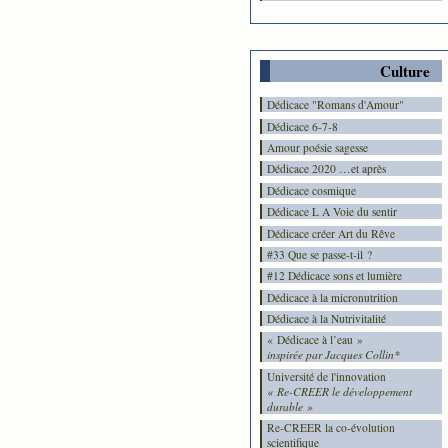
Culture
Dédicace "Romans d'Amour"
Dédicace 6-7-8
Amour poésie sagesse
Dédicace 2020 …et après
Dédicace cosmique
Dédicace L A Voie du sentir
Dédicace créer Art du Rêve
#33 Que se passe-t-il ?
#12 Dédicace sons et lumière
Dédicace à la micronutrition
Dédicace à la Nutrivitalité
« Dédicace à l’eau »
inspirée par Jacques Collin*
Université de l'innovation
« Re-CREER le développement
durable »
Re-CREER la co-évolution
scientifique