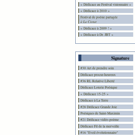
« Dédicace au Festival visionnaire »
« Dédicace à 2010 »
Festival de poésie partagée
à La Ciotat
« Dédicace à 2009 ! »
« Dédicace à Dr. JBT »
Signature
#30 Art de prendre soin
Dédicace procur-heureux
#36 RL Relative Liberté
Dédicace Loterie Poésique
« Dédicace 15-25 »
Dédicace à La Terre
#28 Dédicace Grande Joie
Poésiques de Saint-Maximin
#21 Dédicace vidéo-poème
Dédicace Fil de la merveille
#16 "Eveil évolutionnaire"