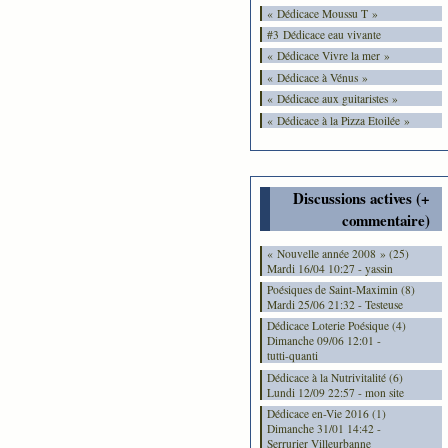
« Dédicace Moussu T »
#3 Dédicace eau vivante
« Dédicace Vivre la mer »
« Dédicace à Vénus »
« Dédicace aux guitaristes »
« Dédicace à la Pizza Etoilée »
Discussions actives (+
commentaire)
« Nouvelle année 2008 » (25)
Mardi 16/04 10:27 - yassin
Poésiques de Saint-Maximin (8)
Mardi 25/06 21:32 - Testeuse
Dédicace Loterie Poésique (4)
Dimanche 09/06 12:01 -
tutti-quanti
Dédicace à la Nutrivitalité (6)
Lundi 12/09 22:57 - mon site
Dédicace en-Vie 2016 (1)
Dimanche 31/01 14:42 -
Serrurier Villeurbanne