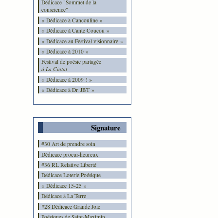
Dédicace "Sommet de la
conscience"
« Dédicace à Cancouline »
« Dédicace à Cante Coucou »
« Dédicace au Festival visionnaire »
« Dédicace à 2010 »
Festival de poésie partagée
à La Ciotat
« Dédicace à 2009 ! »
« Dédicace à Dr. JBT »
Signature
#30 Art de prendre soin
Dédicace procur-heureux
#36 RL Relative Liberté
Dédicace Loterie Poésique
« Dédicace 15-25 »
Dédicace à La Terre
#28 Dédicace Grande Joie
Poésiques de Saint-Maximin