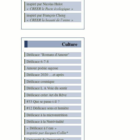
inspiré par Nicolas Hulot
« CREER le Pacte écologique »
inspiré par François Cheng
« CREER la beauté de l’entre »
Culture
Dédicace "Romans d'Amour"
Dédicace 6-7-8
Amour poésie sagesse
Dédicace 2020 …et après
Dédicace cosmique
Dédicace L A Voie du sentir
Dédicace créer Art du Rêve
#33 Que se passe-t-il ?
#12 Dédicace sons et lumière
Dédicace à la micronutrition
Dédicace à la Nutrivitalité
« Dédicace à l’eau »
inspirée par Jacques Collin*
Université de l'innovation