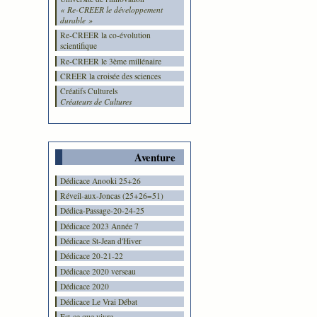
« Re-CREER le développement
durable »
Re-CREER la co-évolution
scientifique
Re-CREER le 3ème millénaire
CREER la croisée des sciences
Créatifs Culturels
Créateurs de Cultures
Aventure
Dédicace Anooki 25+26
Réveil-aux-Joncas (25+26=51)
Dédica-Passage-20-24-25
Dédicace 2023 Année 7
Dédicace St-Jean d'Hiver
Dédicace 20-21-22
Dédicace 2020 verseau
Dédicace 2020
Dédicace Le Vrai Débat
Est-ce que vivre