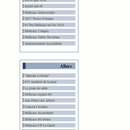
argent sans R
Dédicace Anniversaire
2017 Voeux d'Ariane
#17bis Dédicace en-Vie 2016
Dédicace 2 étapes
Dédicace Valère Novarina
Announcement Accueillette
Allure
"Marche à l'étoile"
#35 Antidote de la peur
Le grain de sable
Dédicace cigales-été
Aux Frères des Arbres
Cancou l’écolieu
Dédicace Accueillette
Dédicace été indien
Dédicace CP La Garde