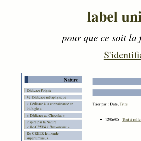
label un
pour que ce soit la 
Contenu
-
Menu
-
S'identifi
Nature
Dédicace Polysie
#2 Dédicace métaphysique
Trier par :
Date
,
Titre
« Dédicace à la connaissance en
biologie »
« Dédicace au Chocolat »
12/06/05 -
Tout à relie
inspiré par la Nature
« Re-CREER l’Humanisme »
Re-CREER le monde
superlumineux