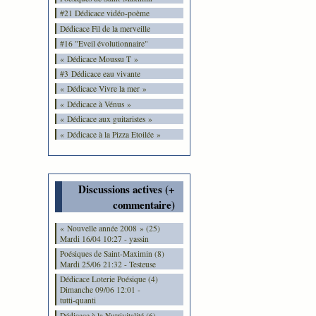
#21 Dédicace vidéo-poème
Dédicace Fil de la merveille
#16 "Eveil évolutionnaire"
« Dédicace Moussu T »
#3 Dédicace eau vivante
« Dédicace Vivre la mer »
« Dédicace à Vénus »
« Dédicace aux guitaristes »
« Dédicace à la Pizza Etoilée »
Discussions actives (+
commentaire)
« Nouvelle année 2008 » (25)
Mardi 16/04 10:27 - yassin
Poésiques de Saint-Maximin (8)
Mardi 25/06 21:32 - Testeuse
Dédicace Loterie Poésique (4)
Dimanche 09/06 12:01 -
tutti-quanti
Dédicace à la Nutrivitalité (6)