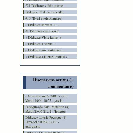
#21 Dédicace vidéo-poème
Dédicace Fil de la merveille
#16 "Eveil évolutionnaire"
« Dédicace Moussu T »
#3 Dédicace eau vivante
« Dédicace Vivre la mer »
« Dédicace à Vénus »
« Dédicace aux guitaristes »
« Dédicace à la Pizza Etoilée »
Discussions actives (+
commentaire)
« Nouvelle année 2008 » (25)
Mardi 16/04 10:27 - yassin
Poésiques de Saint-Maximin (8)
Mardi 25/06 21:32 - Testeuse
Dédicace Loterie Poésique (4)
Dimanche 09/06 12:01 -
tutti-quanti
Dédicace à la Nutrivitalité (6)