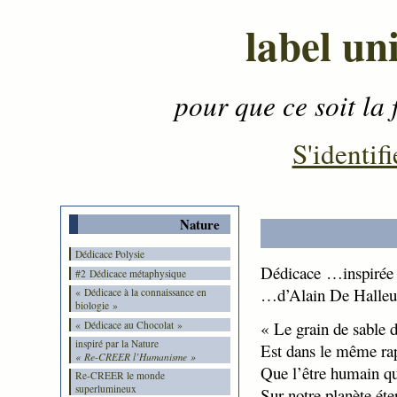
label un
pour que ce soit la 
Contenu
-
Menu
-
S'identifi
Nature
Dédicace Polysie
Dédicace …inspirée 
#2 Dédicace métaphysique
…d’Alain De Halle
« Dédicace à la connaissance en
biologie »
« Le grain de sable 
« Dédicace au Chocolat »
inspiré par la Nature
Est dans le même rap
« Re-CREER l’Humanisme »
Que l’être humain qu
Re-CREER le monde
superlumineux
Sur notre planète éte