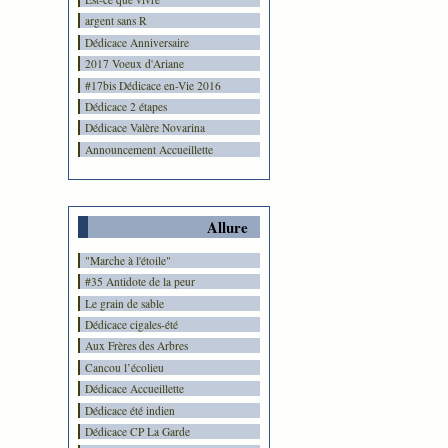
argent sans R
Dédicace Anniversaire
2017 Voeux d'Ariane
#17bis Dédicace en-Vie 2016
Dédicace 2 étapes
Dédicace Valère Novarina
Announcement Accueillette
Allure
"Marche à l'étoile"
#35 Antidote de la peur
Le grain de sable
Dédicace cigales-été
Aux Frères des Arbres
Cancou l’écolieu
Dédicace Accueillette
Dédicace été indien
Dédicace CP La Garde