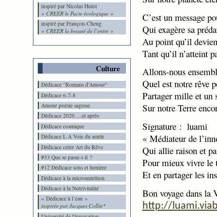
inspiré par Nicolas Hulot
« CREER le Pacte écologique »
C’est un message po
inspiré par François Cheng
Qui exagère sa préda
« CREER la beauté de l’entre »
Au point qu’il devie
Tant qu’il n’atteint p
Culture
Allons-nous ensembl
Quel est notre rêve 
Dédicace "Romans d'Amour"
Partager mille et un 
Dédicace 6-7-8
Amour poésie sagesse
Sur notre Terre enco
Dédicace 2020 …et après
Signature : luami
Dédicace cosmique
« Médiateur de l’inn
Dédicace L A Voie du sentir
Dédicace créer Art du Rêve
Qui allie raison et p
#33 Que se passe-t-il ?
Pour mieux vivre le 
#12 Dédicace sons et lumière
Et en partager les ins
Dédicace à la micronutrition
Dédicace à la Nutrivitalité
Bon voyage dans
la 
« Dédicace à l’eau »
http://luami.via
inspirée par Jacques Collin*
Université de l'innovation