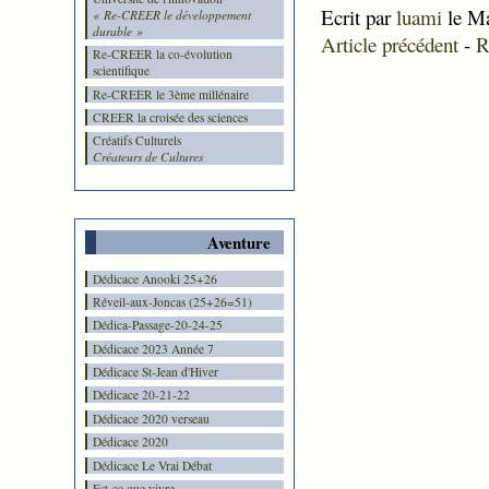
Ecrit par
luami
le Ma
« Re-CREER le développement
durable »
Article précédent
-
R
Re-CREER la co-évolution
scientifique
Re-CREER le 3ème millénaire
CREER la croisée des sciences
Créatifs Culturels
Créateurs de Cultures
Aventure
Dédicace Anooki 25+26
Réveil-aux-Joncas (25+26=51)
Dédica-Passage-20-24-25
Dédicace 2023 Année 7
Dédicace St-Jean d'Hiver
Dédicace 20-21-22
Dédicace 2020 verseau
Dédicace 2020
Dédicace Le Vrai Débat
Est-ce que vivre