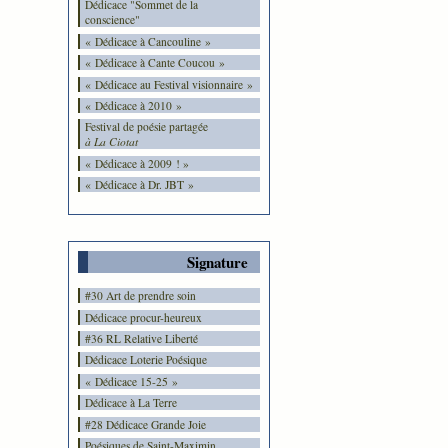
Dédicace "Sommet de la
conscience"
« Dédicace à Cancouline »
« Dédicace à Cante Coucou »
« Dédicace au Festival visionnaire »
« Dédicace à 2010 »
Festival de poésie partagée
à La Ciotat
« Dédicace à 2009 ! »
« Dédicace à Dr. JBT »
Signature
#30 Art de prendre soin
Dédicace procur-heureux
#36 RL Relative Liberté
Dédicace Loterie Poésique
« Dédicace 15-25 »
Dédicace à La Terre
#28 Dédicace Grande Joie
Poésiques de Saint-Maximin