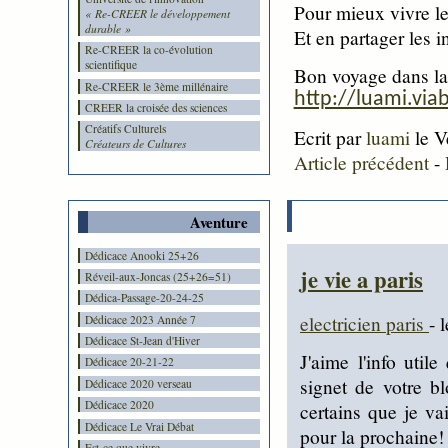
Pour mieux vivre le
« Re-CREER le développement
durable »
Et en partager les i
Re-CREER la co-évolution
scientifique
Bon voyage dans
l
Re-CREER le 3ème millénaire
http://luami.via
CREER la croisée des sciences
Créatifs Culturels
Ecrit par
luami
le V
Créateurs de Cultures
Article précédent
-
Aventure
Dédicace Anooki 25+26
je vie a paris
Réveil-aux-Joncas (25+26=51)
Dédica-Passage-20-24-25
electricien paris
- 
Dédicace 2023 Année 7
Dédicace St-Jean d'Hiver
J'aime l'info util
Dédicace 20-21-22
signet de votre bl
Dédicace 2020 verseau
Dédicace 2020
certains que je v
Dédicace Le Vrai Débat
pour la prochaine!
Est-ce que vivre