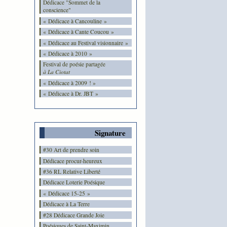
Dédicace "Sommet de la
conscience"
« Dédicace à Cancouline »
« Dédicace à Cante Coucou »
« Dédicace au Festival visionnaire »
« Dédicace à 2010 »
Festival de poésie partagée
à La Ciotat
« Dédicace à 2009 ! »
« Dédicace à Dr. JBT »
Signature
#30 Art de prendre soin
Dédicace procur-heureux
#36 RL Relative Liberté
Dédicace Loterie Poésique
« Dédicace 15-25 »
Dédicace à La Terre
#28 Dédicace Grande Joie
Poésiques de Saint-Maximin