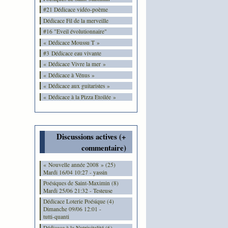
#21 Dédicace vidéo-poème
Dédicace Fil de la merveille
#16 "Eveil évolutionnaire"
« Dédicace Moussu T »
#3 Dédicace eau vivante
« Dédicace Vivre la mer »
« Dédicace à Vénus »
« Dédicace aux guitaristes »
« Dédicace à la Pizza Etoilée »
Discussions actives (+
commentaire)
« Nouvelle année 2008 » (25)
Mardi 16/04 10:27 - yassin
Poésiques de Saint-Maximin (8)
Mardi 25/06 21:32 - Testeuse
Dédicace Loterie Poésique (4)
Dimanche 09/06 12:01 -
tutti-quanti
Dédicace à la Nutrivitalité (6)