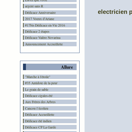
argent sans R
electricien 
Dédicace Anniversaire
2017 Voeux d'Ariane
#17bis Dédicace en-Vie 2016
Dédicace 2 étapes
Dédicace Valère Novarina
Announcement Accueillette
Allure
"Marche à l'étoile"
#35 Antidote de la peur
Le grain de sable
Dédicace cigales-été
Aux Frères des Arbres
Cancou l’écolieu
Dédicace Accueillette
Dédicace été indien
Dédicace CP La Garde