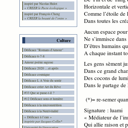
inspiré par Nicolas Hulot
Horizontale et verti
« CREER le Pacte écologique »
Comme l’étoile de l
inspiré par François Cheng
« CREER la beauté de l’entre »
Dans toutes les créa
Aucun espace pour 
Ne s’immisce dans 
Culture
D’êtres humains qu
Dédicace "Romans d'Amour"
A chaque instant to
Dédicace 6-7-8
Amour poésie sagesse
Les gens sèment ju
Dédicace 2020 …et après
Dans ce grand cham
Dédicace cosmique
Des cocons de lumi
Dédicace L A Voie du sentir
Dans le partage de 
Dédicace créer Art du Rêve
#33 Que se passe-t-il ?
(*)= re-semer quand
#12 Dédicace sons et lumière
Dédicace à la micronutrition
Signature : luami
Dédicace à la Nutrivitalité
« Médiateur de l’in
« Dédicace à l’eau »
inspirée par Jacques Collin*
Qui allie raison et 
Université de l'innovation