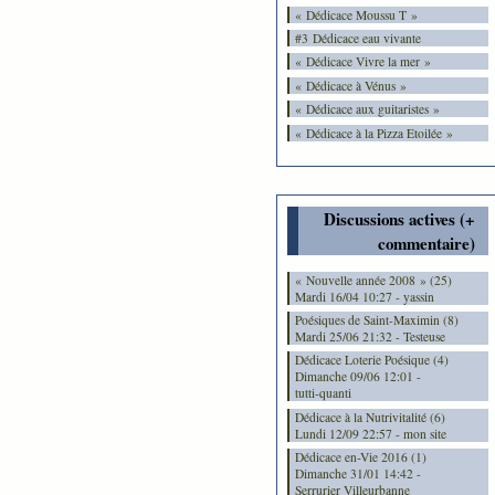
« Dédicace Moussu T »
#3 Dédicace eau vivante
« Dédicace Vivre la mer »
« Dédicace à Vénus »
« Dédicace aux guitaristes »
« Dédicace à la Pizza Etoilée »
Discussions actives (+
commentaire)
« Nouvelle année 2008 » (25)
Mardi 16/04 10:27 - yassin
Poésiques de Saint-Maximin (8)
Mardi 25/06 21:32 - Testeuse
Dédicace Loterie Poésique (4)
Dimanche 09/06 12:01 -
tutti-quanti
Dédicace à la Nutrivitalité (6)
Lundi 12/09 22:57 - mon site
Dédicace en-Vie 2016 (1)
Dimanche 31/01 14:42 -
Serrurier Villeurbanne