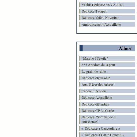
#17bis Dédicace en-Vie 2016
Dédicace 2 étapes
Dédicace Valère Novarina
Announcement Accueillette
Allure
"Marche à l'étoile"
#35 Antidote de la peur
Le grain de sable
Dédicace cigales-été
Aux Frères des Arbres
Cancou l’écolieu
Dédicace Accueillette
Dédicace été indien
Dédicace CP La Garde
Dédicace "Sommet de la
conscience"
« Dédicace à Cancouline »
« Dédicace à Cante Coucou »