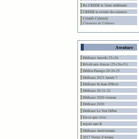
Re-CREER le 3ème millénaire
CREER la croisée des sciences
Créatifs Culturels
Créateurs de Cultures
Aventure
Dédicace Anooki 25+26
Réveil-aux-Joncas (25+26=51)
Dédica-Passage-20-24-25
Dédicace 2023 Année 7
Dédicace St-Jean d'Hiver
Dédicace 20-21-22
Dédicace 2020 verseau
Dédicace 2020
Dédicace Le Vrai Débat
Est-ce que vivre
argent sans R
Dédicace Anniversaire
2017 Voeux d'Ariane