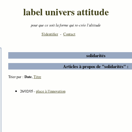
label univers attitude
pour que ce soit la forme qui re-crée l'altitude
S'identifier
-
Contact
solidarités
Articles à propos de "solidarités" :
Trier par :
Date
,
Titre
26/02/05 -
place à l'innovation