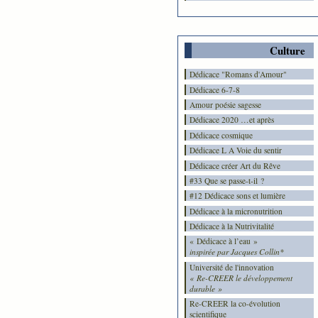
Culture
Dédicace "Romans d'Amour"
Dédicace 6-7-8
Amour poésie sagesse
Dédicace 2020 …et après
Dédicace cosmique
Dédicace L A Voie du sentir
Dédicace créer Art du Rêve
#33 Que se passe-t-il ?
#12 Dédicace sons et lumière
Dédicace à la micronutrition
Dédicace à la Nutrivitalité
« Dédicace à l’eau »
inspirée par Jacques Collin*
Université de l'innovation
« Re-CREER le développement
durable »
Re-CREER la co-évolution
scientifique