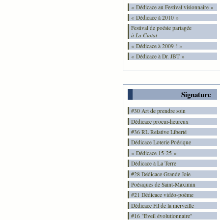
« Dédicace au Festival visionnaire »
« Dédicace à 2010 »
Festival de poésie partagée
à La Ciotat
« Dédicace à 2009 ! »
« Dédicace à Dr. JBT »
Signature
#30 Art de prendre soin
Dédicace procur-heureux
#36 RL Relative Liberté
Dédicace Loterie Poésique
« Dédicace 15-25 »
Dédicace à La Terre
#28 Dédicace Grande Joie
Poésiques de Saint-Maximin
#21 Dédicace vidéo-poème
Dédicace Fil de la merveille
#16 "Eveil évolutionnaire"