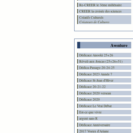
Re-CREER le 3ème millénaire
CREER la croisée des sciences
Créatifs Culturels
Créateurs de Cultures
Aventure
Dédicace Anooki 25+26
Réveil-aux-Joncas (25+26=51)
Dédica-Passage-20-24-25
Dédicace 2023 Année 7
Dédicace St-Jean d'Hiver
Dédicace 20-21-22
Dédicace 2020 verseau
Dédicace 2020
Dédicace Le Vrai Débat
Est-ce que vivre
argent sans R
Dédicace Anniversaire
2017 Voeux d'Ariane