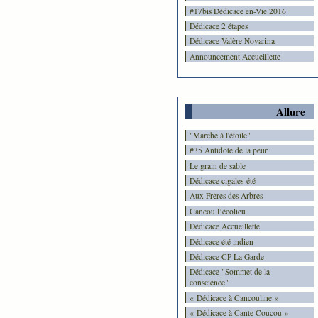
#17bis Dédicace en-Vie 2016
Dédicace 2 étapes
Dédicace Valère Novarina
Announcement Accueillette
Allure
"Marche à l'étoile"
#35 Antidote de la peur
Le grain de sable
Dédicace cigales-été
Aux Frères des Arbres
Cancou l’écolieu
Dédicace Accueillette
Dédicace été indien
Dédicace CP La Garde
Dédicace "Sommet de la
conscience"
« Dédicace à Cancouline »
« Dédicace à Cante Coucou »