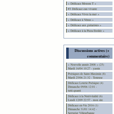
« Dédicace Moussu T »
#3 Dédicace eau vivante
« Dédicace Vivre la mer »
« Dédicace à Vénus »
« Dédicace aux guitaristes »
« Dédicace à la Pizza Etoilée »
Discussions actives (+
commentaire)
« Nouvelle année 2008 » (25)
Mardi 16/04 10:27 - yassin
Poésiques de Saint-Maximin (8)
Mardi 25/06 21:32 - Testeuse
Dédicace Loterie Poésique (4)
Dimanche 09/06 12:01 -
tutti-quanti
Dédicace à la Nutrivitalité (6)
Lundi 12/09 22:57 - mon site
Dédicace en-Vie 2016 (1)
Dimanche 31/01 14:42 -
Serrurier Villeurbanne