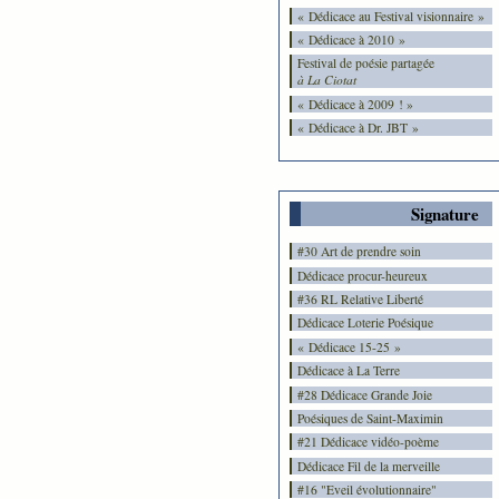
« Dédicace au Festival visionnaire »
« Dédicace à 2010 »
Festival de poésie partagée
à La Ciotat
« Dédicace à 2009 ! »
« Dédicace à Dr. JBT »
Signature
#30 Art de prendre soin
Dédicace procur-heureux
#36 RL Relative Liberté
Dédicace Loterie Poésique
« Dédicace 15-25 »
Dédicace à La Terre
#28 Dédicace Grande Joie
Poésiques de Saint-Maximin
#21 Dédicace vidéo-poème
Dédicace Fil de la merveille
#16 "Eveil évolutionnaire"