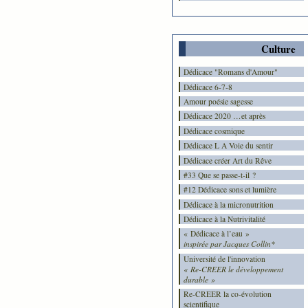
Culture
Dédicace "Romans d'Amour"
Dédicace 6-7-8
Amour poésie sagesse
Dédicace 2020 …et après
Dédicace cosmique
Dédicace L A Voie du sentir
Dédicace créer Art du Rêve
#33 Que se passe-t-il ?
#12 Dédicace sons et lumière
Dédicace à la micronutrition
Dédicace à la Nutrivitalité
« Dédicace à l’eau »
inspirée par Jacques Collin*
Université de l'innovation
« Re-CREER le développement
durable »
Re-CREER la co-évolution
scientifique