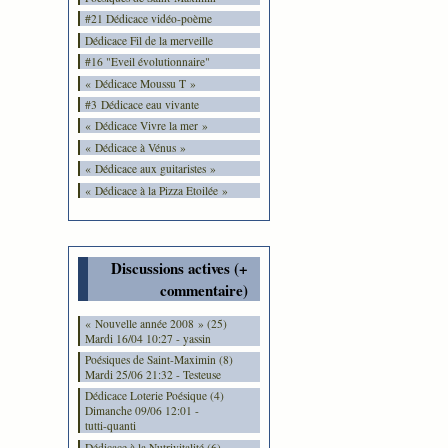
#21 Dédicace vidéo-poème
Dédicace Fil de la merveille
#16 "Eveil évolutionnaire"
« Dédicace Moussu T »
#3 Dédicace eau vivante
« Dédicace Vivre la mer »
« Dédicace à Vénus »
« Dédicace aux guitaristes »
« Dédicace à la Pizza Etoilée »
Discussions actives (+
commentaire)
« Nouvelle année 2008 » (25)
Mardi 16/04 10:27 - yassin
Poésiques de Saint-Maximin (8)
Mardi 25/06 21:32 - Testeuse
Dédicace Loterie Poésique (4)
Dimanche 09/06 12:01 -
tutti-quanti
Dédicace à la Nutrivitalité (6)