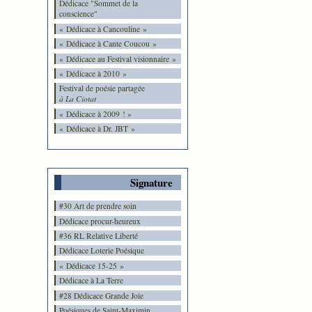
Dédicace "Sommet de la
conscience"
« Dédicace à Cancouline »
« Dédicace à Cante Coucou »
« Dédicace au Festival visionnaire »
« Dédicace à 2010 »
Festival de poésie partagée
à La Ciotat
« Dédicace à 2009 ! »
« Dédicace à Dr. JBT »
Signature
#30 Art de prendre soin
Dédicace procur-heureux
#36 RL Relative Liberté
Dédicace Loterie Poésique
« Dédicace 15-25 »
Dédicace à La Terre
#28 Dédicace Grande Joie
Poésiques de Saint-Maximin