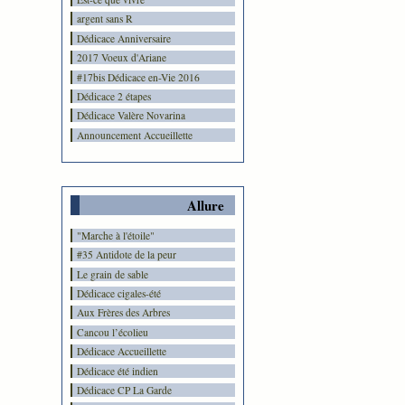
argent sans R
Dédicace Anniversaire
2017 Voeux d'Ariane
#17bis Dédicace en-Vie 2016
Dédicace 2 étapes
Dédicace Valère Novarina
Announcement Accueillette
Allure
"Marche à l'étoile"
#35 Antidote de la peur
Le grain de sable
Dédicace cigales-été
Aux Frères des Arbres
Cancou l’écolieu
Dédicace Accueillette
Dédicace été indien
Dédicace CP La Garde