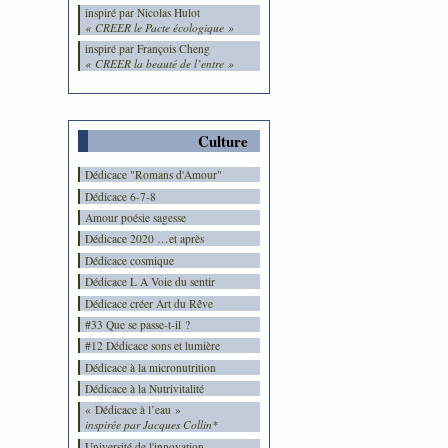
inspiré par Nicolas Hulot
« CREER le Pacte écologique »
inspiré par François Cheng
« CREER la beauté de l’entre »
Culture
Dédicace "Romans d'Amour"
Dédicace 6-7-8
Amour poésie sagesse
Dédicace 2020 …et après
Dédicace cosmique
Dédicace L A Voie du sentir
Dédicace créer Art du Rêve
#33 Que se passe-t-il ?
#12 Dédicace sons et lumière
Dédicace à la micronutrition
Dédicace à la Nutrivitalité
« Dédicace à l’eau »
inspirée par Jacques Collin*
Université de l'innovation