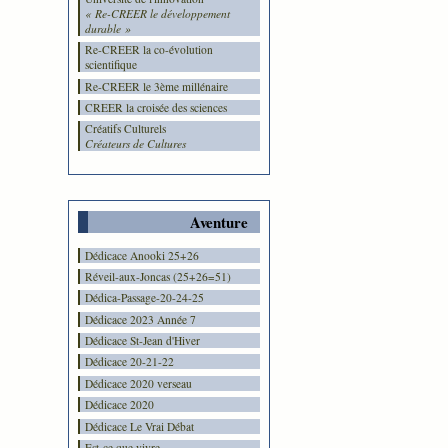
« Re-CREER le développement
durable »
Re-CREER la co-évolution
scientifique
Re-CREER le 3ème millénaire
CREER la croisée des sciences
Créatifs Culturels
Créateurs de Cultures
Aventure
Dédicace Anooki 25+26
Réveil-aux-Joncas (25+26=51)
Dédica-Passage-20-24-25
Dédicace 2023 Année 7
Dédicace St-Jean d'Hiver
Dédicace 20-21-22
Dédicace 2020 verseau
Dédicace 2020
Dédicace Le Vrai Débat
Est-ce que vivre