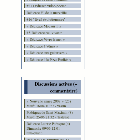
#21 Dédicace vidéo-poème
Dédicace Fil de la merveille
#16 "Eveil évolutionnaire"
« Dédicace Moussu T »
#3 Dédicace eau vivante
« Dédicace Vivre la mer »
« Dédicace à Vénus »
« Dédicace aux guitaristes »
« Dédicace à la Pizza Etoilée »
Discussions actives (+
commentaire)
« Nouvelle année 2008 » (25)
Mardi 16/04 10:27 - yassin
Poésiques de Saint-Maximin (8)
Mardi 25/06 21:32 - Testeuse
Dédicace Loterie Poésique (4)
Dimanche 09/06 12:01 -
tutti-quanti
Dédicace à la Nutrivitalité (6)