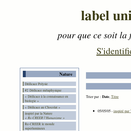
label un
pour que ce soit la 
Contenu
-
Menu
-
S'identifi
Nature
Dédicace Polysie
#2 Dédicace métaphysique
Trier par :
Date
,
Titre
« Dédicace à la connaissance en
biologie »
« Dédicace au Chocolat »
05/05/05 -
inspiré par
inspiré par la Nature
« Re-CREER l’Humanisme »
Re-CREER le monde
superlumineux