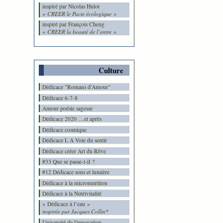
inspiré par Nicolas Hulot
« CREER le Pacte écologique »
inspiré par François Cheng
« CREER la beauté de l’entre »
Culture
Dédicace "Romans d'Amour"
Dédicace 6-7-8
Amour poésie sagesse
Dédicace 2020 …et après
Dédicace cosmique
Dédicace L A Voie du sentir
Dédicace créer Art du Rêve
#33 Que se passe-t-il ?
#12 Dédicace sons et lumière
Dédicace à la micronutrition
Dédicace à la Nutrivitalité
« Dédicace à l’eau »
inspirée par Jacques Collin*
Université de l'innovation