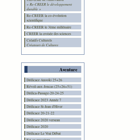
« Re-CREER le développement
durable »
Re-CREER la co-évolution
scientifique
Re-CREER le 3ème millénaire
CREER la croisée des sciences
Créatifs Culturels
Créateurs de Cultures
Aventure
Dédicace Anooki 25+26
Réveil-aux-Joncas (25+26=51)
Dédica-Passage-20-24-25
Dédicace 2023 Année 7
Dédicace St-Jean d'Hiver
Dédicace 20-21-22
Dédicace 2020 verseau
Dédicace 2020
Dédicace Le Vrai Débat
Est-ce que vivre