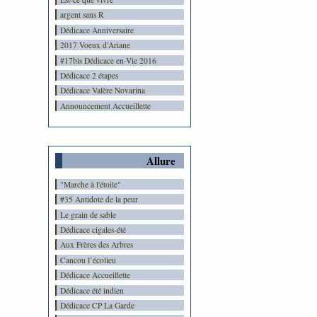
argent sans R
Dédicace Anniversaire
2017 Voeux d'Ariane
#17bis Dédicace en-Vie 2016
Dédicace 2 étapes
Dédicace Valère Novarina
Announcement Accueillette
Allure
"Marche à l'étoile"
#35 Antidote de la peur
Le grain de sable
Dédicace cigales-été
Aux Frères des Arbres
Cancou l’écolieu
Dédicace Accueillette
Dédicace été indien
Dédicace CP La Garde