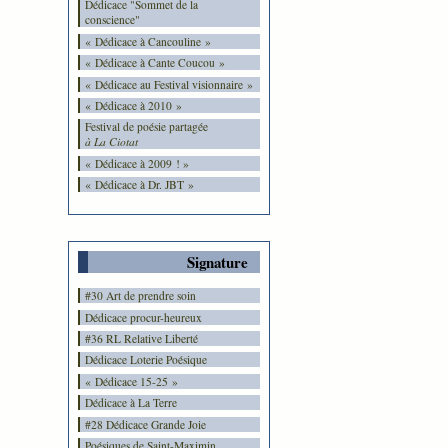
Dédicace "Sommet de la
conscience"
« Dédicace à Cancouline »
« Dédicace à Cante Coucou »
« Dédicace au Festival visionnaire »
« Dédicace à 2010 »
Festival de poésie partagée
à La Ciotat
« Dédicace à 2009 ! »
« Dédicace à Dr. JBT »
Signature
#30 Art de prendre soin
Dédicace procur-heureux
#36 RL Relative Liberté
Dédicace Loterie Poésique
« Dédicace 15-25 »
Dédicace à La Terre
#28 Dédicace Grande Joie
Poésiques de Saint-Maximin