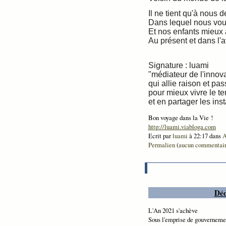
Il ne tient qu'à nous d
Dans lequel nous vou
Et nos enfants mieux a
Au présent et dans l'a
Signature : luami
"médiateur de l'innov
qui allie raison et pas
pour mieux vivre le t
et en partager les inst
Bon voyage dans la Vie !
http://luami.viabloga.com
Ecrit par
luami
à 22:17 dans
A
Permalien
(
aucun commentai
Déd
L'An 2021 s'achève
Sous l'emprise de gouverneme