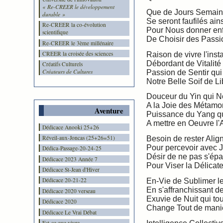
« Re-CREER le développement
Que de Jours Semain
durable »
Se seront faufilés ains
Re-CREER la co-évolution
Pour Nous donner en
scientifique
De Choisir des Passio
Re-CREER le 3ème millénaire
CREER la croisée des sciences
Raison de vivre l'inst
Débordant de Vitalité
Créatifs Culturels
Créateurs de Cultures
Passion de Sentir qu
Notre Belle Soif de Li
Douceur du Yin qui No
A la Joie des Métam
Aventure
Puissance du Yang qu
A mettre en Oeuvre l'A
Dédicace Anooki 25+26
Réveil-aux-Joncas (25+26=51)
Besoin de rester Alig
Pour percevoir avec 
Dédica-Passage-20-24-25
Désir de ne pas s'épa
Dédicace 2023 Année 7
Pour Viser la Délicate
Dédicace St-Jean d'Hiver
Dédicace 20-21-22
En-Vie de Sublimer l
En s'affranchissant de
Dédicace 2020 verseau
Exuvie de Nuit qui to
Dédicace 2020
Change Tout de manièr
Dédicace Le Vrai Débat
Est-ce que vivre