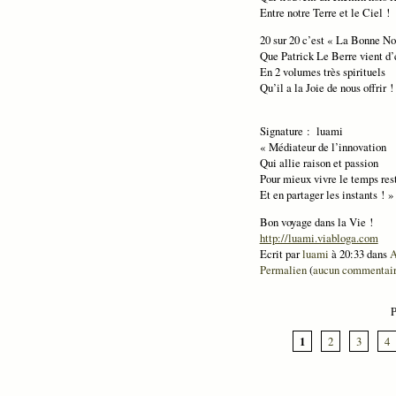
Entre notre Terre et le Ciel !
20 sur 20 c’est « La Bonne No
Que Patrick Le Berre vient d’
En 2 volumes très spirituels
Qu’il a la Joie de nous offrir !
Signature : luami
« Médiateur de l’innovation
Qui allie raison et passion
Pour mieux vivre le temps res
Et en partager les instants ! »
Bon voyage dans
la Vie
!
http://luami.viabloga.com
Ecrit par
luami
à 20:33 dans
A
Permalien
(
aucun commentai
P
1
2
3
4