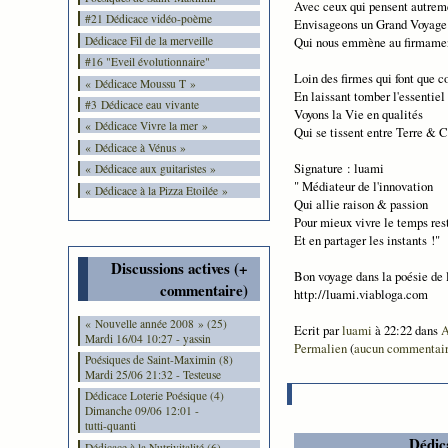
Avec ceux qui pensent autrem
#21 Dédicace vidéo-poème
Envisageons un Grand Voyage
Dédicace Fil de la merveille
Qui nous emmène au firmame
#16 "Eveil évolutionnaire"
Loin des firmes qui font que 
« Dédicace Moussu T »
En laissant tomber l'essentiel .
#3 Dédicace eau vivante
Voyons la Vie en qualités
« Dédicace Vivre la mer »
Qui se tissent entre Terre & C
« Dédicace à Vénus »
Signature : luami
« Dédicace aux guitaristes »
" Médiateur de l'innovation
« Dédicace à la Pizza Etoilée »
Qui allie raison & passion
Pour mieux vivre le temps res
Et en partager les instants !"
Discussions actives (+
Bon voyage dans la poésie de 
commentaire)
http://luami.viabloga.com
« Nouvelle année 2008 » (25)
Ecrit par
luami
à 22:22 dans
A
Mardi 16/04 10:27 - yassin
Permalien
(
aucun commentai
Poésiques de Saint-Maximin (8)
Mardi 25/06 21:32 - Testeuse
Dédicace Loterie Poésique (4)
Dimanche 09/06 12:01 -
tutti-quanti
Dédic
Dédicace à la Nutrivitalité (6)