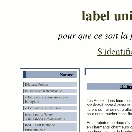
label un
pour que ce soit la 
Contenu
-
Menu
-
S'identifi
Nature
Dédicace Polysie
Dédic
#2 Dédicace métaphysique
« Dédicace à la connaissance en
Les Anooki dans leurs pos
biologie »
ont égayé notre Avent-ure
« Dédicace au Chocolat »
ils ont su freiner notre allu
pour nous toucher sans fior
inspiré par la Nature
« Re-CREER l’Humanisme »
En acrobates ou doux rêv
Re-CREER le monde
en charmants charmeurs o
superlumineux
en chéris pulsant le Bonhe