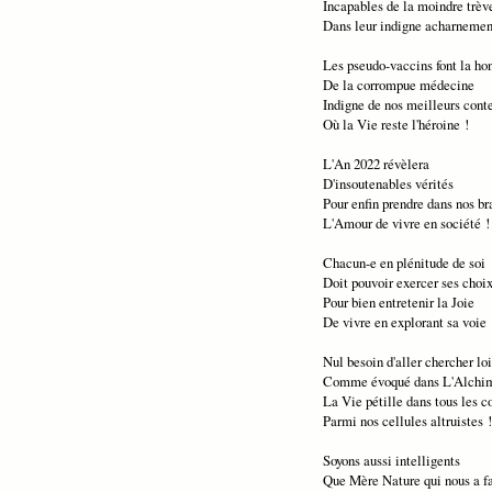
Incapables de la moindre trèv
Dans leur indigne acharnemen
Les pseudo-vaccins font la ho
De la corrompue médecine
Indigne de nos meilleurs cont
Où la Vie reste l'héroine !
L'An 2022 révèlera
D'insoutenables vérités
Pour enfin prendre dans nos br
L'Amour de vivre en société !
Chacun-e en plénitude de soi
Doit pouvoir exercer ses choi
Pour bien entretenir la Joie
De vivre en explorant sa voie 
Nul besoin d'aller chercher lo
Comme évoqué dans L'Alchim
La Vie pétille dans tous les c
Parmi nos cellules altruistes !
Soyons aussi intelligents
Que Mère Nature qui nous a fa