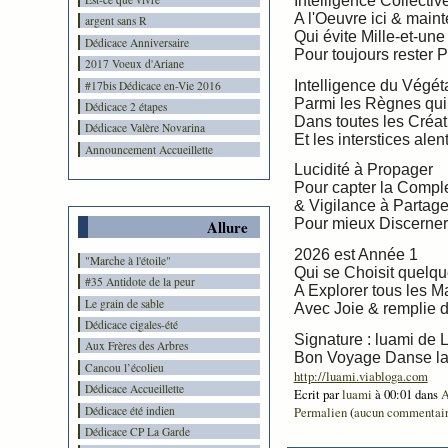
Intelligence Collectiv
A l'Oeuvre ici & main
argent sans R
Qui évite Mille-et-une
Dédicace Anniversaire
Pour toujours rester P
2017 Voeux d'Ariane
Intelligence du Végét
#17bis Dédicace en-Vie 2016
Parmi les Règnes qui 
Dédicace 2 étapes
Dans toutes les Créat
Dédicace Valère Novarina
Et les interstices alen
Announcement Accueillette
Lucidité à Propager
Pour capter la Compl
& Vigilance à Partage
Pour mieux Discerner
Allure
2026 est Année 1
"Marche à l'étoile"
Qui se Choisit quelq
#35 Antidote de la peur
A Explorer tous les M
Le grain de sable
Avec Joie & remplie d'
Dédicace cigales-été
Signature : luami de L
Aux Frères des Arbres
Bon Voyage Danse la 
Cancou l’écolieu
http://luami.viabloga.com
Dédicace Accueillette
Ecrit par
luami
à 00:01 dans
A
Dédicace été indien
Permalien
(
aucun commentai
Dédicace CP La Garde