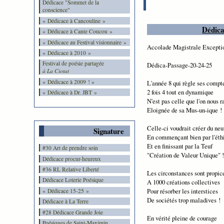
Dédicace "Sommet de la
conscience"
« Dédicace à Cancouline »
Dédica
« Dédicace à Cante Coucou »
« Dédicace au Festival visionnaire »
Accolade Magistrale Exceptio
« Dédicace à 2010 »
Festival de poésie partagée
Dédica-Passage-20-24-25
à La Ciotat
« Dédicace à 2009 ! »
L'année 8 qui règle ses compt
2 fois 4 tout en dynamique
« Dédicace à Dr. JBT »
N'est pas celle que l'on nous r
Eloignée de sa Mus-un-ique !
Celle-ci voudrait créer du neu
Signature
En commençant bien par l'éth
Et en finissant par la Teuf
#30 Art de prendre soin
"Création de Valeur Unique" !
Dédicace procur-heureux
#36 RL Relative Liberté
Les circonstances sont propic
Dédicace Loterie Poésique
A 1000 créations collectives
Pour résorber les interstices
« Dédicace 15-25 »
De sociétés trop maladives !
Dédicace à La Terre
#28 Dédicace Grande Joie
En vérité pleine de courage
Poésiques de Saint-Maximin