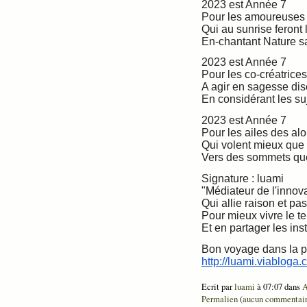
2023 est Année 7
Pour les amoureuses
Qui au sunrise feront l
En-chantant Nature sa
2023 est Année 7
Pour les co-créatrices
A agir en sagesse dis
En considérant les suj
2023 est Année 7
Pour les ailes des alo
Qui volent mieux que
Vers des sommets que 
Signature : luami
"Médiateur de l'innov
Qui allie raison et pa
Pour mieux vivre le t
Et en partager les inst
Bon voyage dans la po
http://luami.viabloga
Ecrit par
luami
à 07:07 dans
A
Permalien
(
aucun commentai