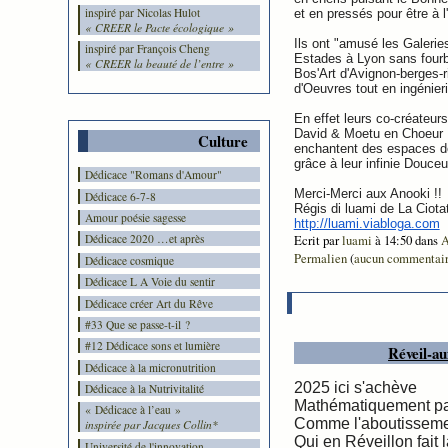
inspiré par Nicolas Hulot
et en pressés pour être à l
« CREER le Pacte écologique »
Ils ont "amusé les Galerie
inspiré par François Cheng
Estades à Lyon sans fourb
« CREER la beauté de l’entre »
Bos'Art d'Avignon-berges-r
d'Oeuvres tout en ingénieri
En effet leurs co-créateurs
David & Moetu en Choeur
Culture
enchantent des espaces d
grâce à leur infinie Douceu
Dédicace "Romans d'Amour"
Merci-Merci aux Anooki !!
Dédicace 6-7-8
Régis di luami de La Ciota
Amour poésie sagesse
http://luami.viabloga.com
Ecrit par
luami
à 14:50 dans
A
Dédicace 2020 …et après
Permalien
(
aucun commentai
Dédicace cosmique
Dédicace L A Voie du sentir
Dédicace créer Art du Rêve
#33 Que se passe-t-il ?
#12 Dédicace sons et lumière
Réveil-a
Dédicace à la micronutrition
2025 ici s'achève
Dédicace à la Nutrivitalité
Mathématiquement pa
« Dédicace à l’eau »
Comme l'aboutisseme
inspirée par Jacques Collin*
Qui en Réveillon fait l
Université de l'innovation