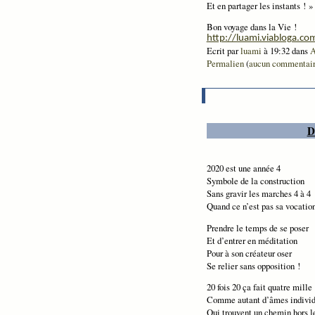
Et en partager les instants ! »
Bon voyage dans
la Vie
!
http://luami.viabloga.co
Ecrit par
luami
à 19:32 dans
A
Permalien
(
aucun commentai
D
2020 est une année 4
Symbole de la construction
Sans gravir les marches 4 à 4
Quand ce n’est pas sa vocation
Prendre le temps de se poser
Et d’entrer en méditation
Pour à son créateur oser
Se relier sans opposition !
20 fois 20 ça fait quatre mille
Comme autant d’âmes individ
Qui trouvent un chemin hors le