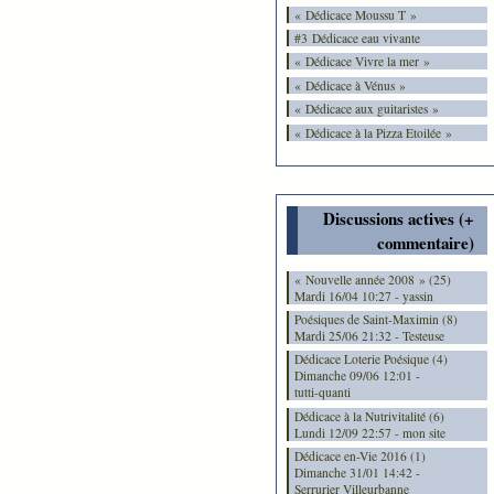
« Dédicace Moussu T »
#3 Dédicace eau vivante
« Dédicace Vivre la mer »
« Dédicace à Vénus »
« Dédicace aux guitaristes »
« Dédicace à la Pizza Etoilée »
Discussions actives (+
commentaire)
« Nouvelle année 2008 » (25)
Mardi 16/04 10:27 - yassin
Poésiques de Saint-Maximin (8)
Mardi 25/06 21:32 - Testeuse
Dédicace Loterie Poésique (4)
Dimanche 09/06 12:01 -
tutti-quanti
Dédicace à la Nutrivitalité (6)
Lundi 12/09 22:57 - mon site
Dédicace en-Vie 2016 (1)
Dimanche 31/01 14:42 -
Serrurier Villeurbanne