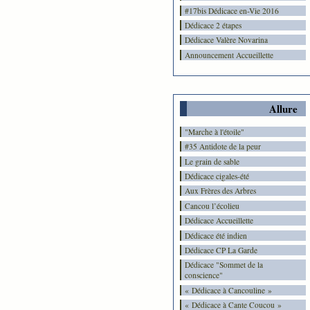
#17bis Dédicace en-Vie 2016
Dédicace 2 étapes
Dédicace Valère Novarina
Announcement Accueillette
Allure
"Marche à l'étoile"
#35 Antidote de la peur
Le grain de sable
Dédicace cigales-été
Aux Frères des Arbres
Cancou l’écolieu
Dédicace Accueillette
Dédicace été indien
Dédicace CP La Garde
Dédicace "Sommet de la
conscience"
« Dédicace à Cancouline »
« Dédicace à Cante Coucou »