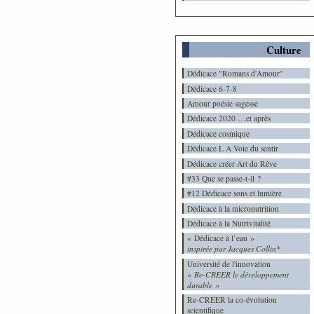
Culture
Dédicace "Romans d'Amour"
Dédicace 6-7-8
Amour poésie sagesse
Dédicace 2020 …et après
Dédicace cosmique
Dédicace L A Voie du sentir
Dédicace créer Art du Rêve
#33 Que se passe-t-il ?
#12 Dédicace sons et lumière
Dédicace à la micronutrition
Dédicace à la Nutrivitalité
« Dédicace à l’eau »
inspirée par Jacques Collin*
Université de l'innovation
« Re-CREER le développement
durable »
Re-CREER la co-évolution
scientifique