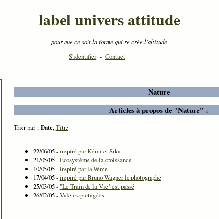
label univers attitude
pour que ce soit la forme qui re-crée l'altitude
S'identifier
-
Contact
Nature
Articles à propos de "Nature" :
Trier par :
Date
,
Titre
22/06/05 -
inspiré par Kémi et Sika
21/05/05 -
Ecosystème de la croissance
10/05/05 -
inspiré par la 9ème
17/04/05 -
inspiré par Bruno Wagner le photographe
25/03/05 -
"Le Train de la Vie" est passé
26/02/05 -
Valeurs partagées