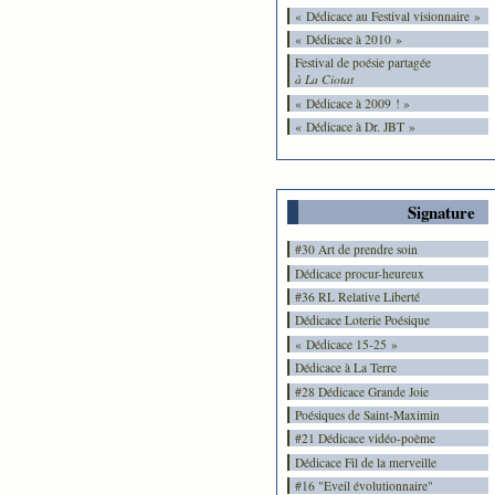
« Dédicace au Festival visionnaire »
« Dédicace à 2010 »
Festival de poésie partagée
à La Ciotat
« Dédicace à 2009 ! »
« Dédicace à Dr. JBT »
Signature
#30 Art de prendre soin
Dédicace procur-heureux
#36 RL Relative Liberté
Dédicace Loterie Poésique
« Dédicace 15-25 »
Dédicace à La Terre
#28 Dédicace Grande Joie
Poésiques de Saint-Maximin
#21 Dédicace vidéo-poème
Dédicace Fil de la merveille
#16 "Eveil évolutionnaire"