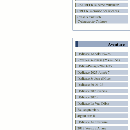
Re-CREER le 3ème millénaire
CREER la croisée des sciences
Créatifs Culturels
Créateurs de Cultures
Aventure
Dédicace Anooki 25+26
Réveil-aux-Joncas (25+26=51)
Dédica-Passage-20-24-25
Dédicace 2023 Année 7
Dédicace St-Jean d'Hiver
Dédicace 20-21-22
Dédicace 2020 verseau
Dédicace 2020
Dédicace Le Vrai Débat
Est-ce que vivre
argent sans R
Dédicace Anniversaire
2017 Voeux d'Ariane