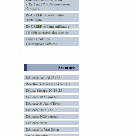
« Re-CREER le développement
durable »
Re-CREER la co-évolution
scientifique
Re-CREER le 3ème millénaire
CREER la croisée des sciences
Créatifs Culturels
Créateurs de Cultures
Aventure
Dédicace Anooki 25+26
Réveil-aux-Joncas (25+26=51)
Dédica-Passage-20-24-25
Dédicace 2023 Année 7
Dédicace St-Jean d'Hiver
Dédicace 20-21-22
Dédicace 2020 verseau
Dédicace 2020
Dédicace Le Vrai Débat
Est-ce que vivre