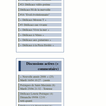
#21 Dédicace vidéo-poème
Dédicace Fil de la merveille
#16 "Eveil évolutionnaire"
« Dédicace Moussu T »
#3 Dédicace eau vivante
« Dédicace Vivre la mer »
« Dédicace à Vénus »
« Dédicace aux guitaristes »
« Dédicace à la Pizza Etoilée »
Discussions actives (+
commentaire)
« Nouvelle année 2008 » (25)
Mardi 16/04 10:27 - yassin
Poésiques de Saint-Maximin (8)
Mardi 25/06 21:32 - Testeuse
Dédicace Loterie Poésique (4)
Dimanche 09/06 12:01 -
tutti-quanti
Dédicace à la Nutrivitalité (6)