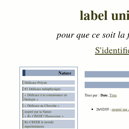
label un
pour que ce soit la 
Contenu
-
Menu
-
S'identifi
Nature
Dédicace Polysie
#2 Dédicace métaphysique
Trier par :
Date
,
Titre
« Dédicace à la connaissance en
biologie »
« Dédicace au Chocolat »
26/02/05 -
inspiré pa
inspiré par la Nature
« Re-CREER l’Humanisme »
Re-CREER le monde
superlumineux