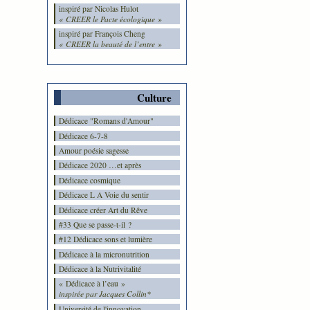
inspiré par Nicolas Hulot
« CREER le Pacte écologique »
inspiré par François Cheng
« CREER la beauté de l’entre »
Culture
Dédicace "Romans d'Amour"
Dédicace 6-7-8
Amour poésie sagesse
Dédicace 2020 …et après
Dédicace cosmique
Dédicace L A Voie du sentir
Dédicace créer Art du Rêve
#33 Que se passe-t-il ?
#12 Dédicace sons et lumière
Dédicace à la micronutrition
Dédicace à la Nutrivitalité
« Dédicace à l’eau »
inspirée par Jacques Collin*
Université de l'innovation