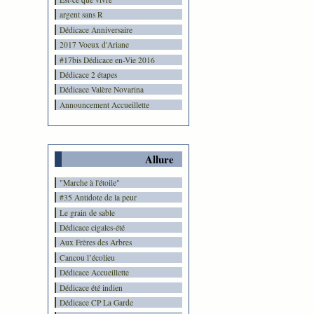
argent sans R
Dédicace Anniversaire
2017 Voeux d'Ariane
#17bis Dédicace en-Vie 2016
Dédicace 2 étapes
Dédicace Valère Novarina
Announcement Accueillette
Allure
"Marche à l'étoile"
#35 Antidote de la peur
Le grain de sable
Dédicace cigales-été
Aux Frères des Arbres
Cancou l’écolieu
Dédicace Accueillette
Dédicace été indien
Dédicace CP La Garde