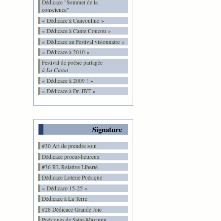
Dédicace "Sommet de la
conscience"
« Dédicace à Cancouline »
« Dédicace à Cante Coucou »
« Dédicace au Festival visionnaire »
« Dédicace à 2010 »
Festival de poésie partagée
à La Ciotat
« Dédicace à 2009 ! »
« Dédicace à Dr. JBT »
Signature
#30 Art de prendre soin
Dédicace procur-heureux
#36 RL Relative Liberté
Dédicace Loterie Poésique
« Dédicace 15-25 »
Dédicace à La Terre
#28 Dédicace Grande Joie
Poésiques de Saint-Maximin