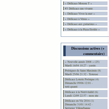
« Dédicace Moussu T »
#3 Dédicace eau vivante
« Dédicace Vivre la mer »
« Dédicace à Vénus »
« Dédicace aux guitaristes »
« Dédicace à la Pizza Etoilée »
Discussions actives (+
commentaire)
« Nouvelle année 2008 » (25)
Mardi 16/04 10:27 - yassin
Poésiques de Saint-Maximin (8)
Mardi 25/06 21:32 - Testeuse
Dédicace Loterie Poésique (4)
Dimanche 09/06 12:01 -
tutti-quanti
Dédicace à la Nutrivitalité (6)
Lundi 12/09 22:57 - mon site
Dédicace en-Vie 2016 (1)
Dimanche 31/01 14:42 -
Serrurier Villeurbanne