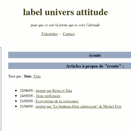
label univers attitude
pour que ce soit la forme qui re-crée l'altitude
S'identifier
-
Contact
écoute
Articles à propos de "écoute" :
Trier par :
Date
,
Titre
22/06/05 -
inspiré par Kémi et Sika
24/05/05 -
3ème millénaire
21/05/05 -
Ecosystème de la croissance
21/04/05 -
inspiré par "Le bonheur d'être adolescent" de Michel Fize