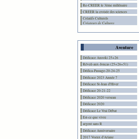
Re-CREER le 3ème millénaire
CREER la croisée des sciences
Créatifs Culturels
Créateurs de Cultures
Aventure
Dédicace Anooki 25+26
Réveil-aux-Joncas (25+26=51)
Dédica-Passage-20-24-25
Dédicace 2023 Année 7
Dédicace St-Jean d'Hiver
Dédicace 20-21-22
Dédicace 2020 verseau
Dédicace 2020
Dédicace Le Vrai Débat
Est-ce que vivre
argent sans R
Dédicace Anniversaire
2017 Voeux d'Ariane