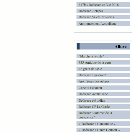
#17bis Dédicace en-Vie 2016
Dédicace 2 étapes
Dédicace Valère Novarina
Announcement Accueillette
Allure
"Marche à l'étoile"
#35 Antidote de la peur
Le grain de sable
Dédicace cigales-été
Aux Frères des Arbres
Cancou l’écolieu
Dédicace Accueillette
Dédicace été indien
Dédicace CP La Garde
Dédicace "Sommet de la
conscience"
« Dédicace à Cancouline »
« Dédicace à Cante Coucou »