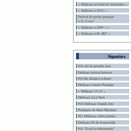
« Dédicace au Festival visionnaire »
« Dédicace à 2010 »
Festival de poésie partagée
à La Ciotat
« Dédicace à 2009 ! »
« Dédicace à Dr. JBT »
Signature
#30 Art de prendre soin
Dédicace procur-heureux
#36 RL Relative Liberté
Dédicace Loterie Poésique
« Dédicace 15-25 »
Dédicace à La Terre
#28 Dédicace Grande Joie
Poésiques de Saint-Maximin
#21 Dédicace vidéo-poème
Dédicace Fil de la merveille
#16 "Eveil évolutionnaire"