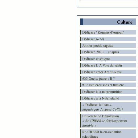
Culture
Dédicace "Romans d'Amour"
Dédicace 6-7-8
Amour poésie sagesse
Dédicace 2020 …et après
Dédicace cosmique
Dédicace L A Voie du sentir
Dédicace créer Art du Rêve
#33 Que se passe-t-il ?
#12 Dédicace sons et lumière
Dédicace à la micronutrition
Dédicace à la Nutrivitalité
« Dédicace à l’eau »
inspirée par Jacques Collin*
Université de l'innovation
« Re-CREER le développement
durable »
Re-CREER la co-évolution
scientifique