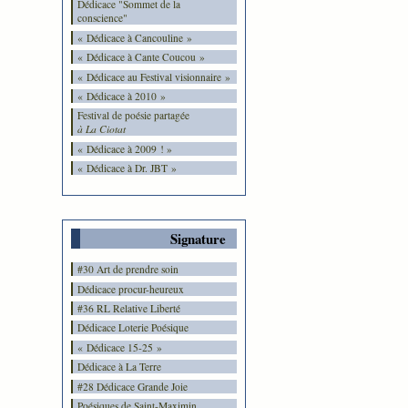
Dédicace "Sommet de la
conscience"
« Dédicace à Cancouline »
« Dédicace à Cante Coucou »
« Dédicace au Festival visionnaire »
« Dédicace à 2010 »
Festival de poésie partagée
à La Ciotat
« Dédicace à 2009 ! »
« Dédicace à Dr. JBT »
Signature
#30 Art de prendre soin
Dédicace procur-heureux
#36 RL Relative Liberté
Dédicace Loterie Poésique
« Dédicace 15-25 »
Dédicace à La Terre
#28 Dédicace Grande Joie
Poésiques de Saint-Maximin