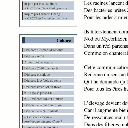
Les racines lancent 
inspiré par Nicolas Hulot
« CREER le Pacte écologique »
Des bactéries prêtes 
inspiré par François Cheng
Pour les aider à mieu
« CREER la beauté de l’entre »
Ils interviennent co
Nod ou Mycorhiziens
Culture
Dans un réel partenar
Dédicace "Romans d'Amour"
Comme on chanterait
Dédicace 6-7-8
Amour poésie sagesse
Cette communication
Dédicace 2020 …et après
Redonne du sens au 
Dédicace cosmique
Qui ne demande qu’à
Dédicace L A Voie du sentir
Dédicace créer Art du Rêve
Pour tous les êtres h
#33 Que se passe-t-il ?
#12 Dédicace sons et lumière
L’élevage devient do
Dédicace à la micronutrition
Car il augmente bien 
Dédicace à la Nutrivitalité
De ressources mal ut
« Dédicace à l’eau »
inspirée par Jacques Collin*
Dans des filières mal
Université de l'innovation