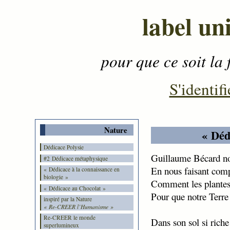
label un
pour que ce soit la 
Contenu
-
Menu
-
S'identifi
Nature
« Déd
Dédicace Polysie
Guillaume Bécard no
#2 Dédicace métaphysique
En nous faisant comp
« Dédicace à la connaissance en
biologie »
Comment les plantes 
« Dédicace au Chocolat »
Pour que notre Terre
inspiré par la Nature
« Re-CREER l’Humanisme »
Re-CREER le monde
Dans son sol si riche
superlumineux