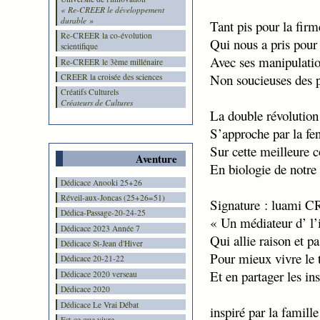
« Re-CREER le développement
durable »
Tant pis pour la firm
Re-CREER la co-évolution
Qui nous a pris pour
scientifique
Avec ses manipulati
Re-CREER le 3ème millénaire
Non soucieuses des p
CREER la croisée des sciences
Créatifs Culturels
Créateurs de Cultures
La double révolution
S’approche par la fen
Sur cette meilleure 
Aventure
En biologie de notre
Dédicace Anooki 25+26
Réveil-aux-Joncas (25+26=51)
Signature : luami 
Dédica-Passage-20-24-25
« Un médiateur d’ l’
Dédicace 2023 Année 7
Qui allie raison et p
Dédicace St-Jean d'Hiver
Pour mieux vivre le 
Dédicace 20-21-22
Et en partager les ins
Dédicace 2020 verseau
Dédicace 2020
Dédicace Le Vrai Débat
inspiré par la famil
Est-ce que vivre