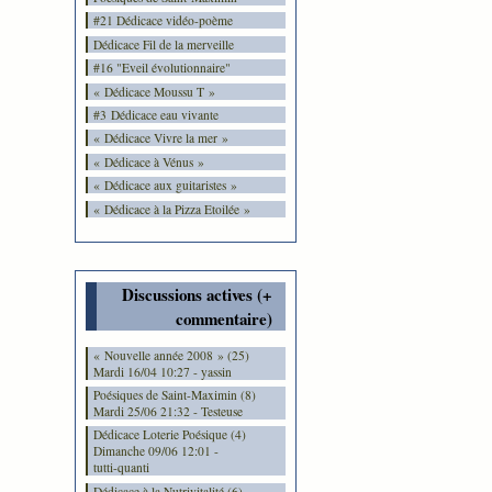
#21 Dédicace vidéo-poème
Dédicace Fil de la merveille
#16 "Eveil évolutionnaire"
« Dédicace Moussu T »
#3 Dédicace eau vivante
« Dédicace Vivre la mer »
« Dédicace à Vénus »
« Dédicace aux guitaristes »
« Dédicace à la Pizza Etoilée »
Discussions actives (+
commentaire)
« Nouvelle année 2008 » (25)
Mardi 16/04 10:27 - yassin
Poésiques de Saint-Maximin (8)
Mardi 25/06 21:32 - Testeuse
Dédicace Loterie Poésique (4)
Dimanche 09/06 12:01 -
tutti-quanti
Dédicace à la Nutrivitalité (6)