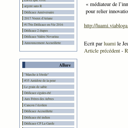
« médiateur de l’inn
argent sans R
pour relier innovati
Dédicace Anniversaire
2017 Voeux d'Ariane
http://luami.viablog
#17bis Dédicace en-Vie 2016
Dédicace 2 étapes
Dédicace Valère Novarina
Ecrit par
luami
le Je
Announcement Accueillette
Article précédent
-
R
Allure
"Marche à l'étoile"
#35 Antidote de la peur
Le grain de sable
Dédicace cigales-été
Aux Frères des Arbres
Cancou l’écolieu
Dédicace Accueillette
Dédicace été indien
Dédicace CP La Garde