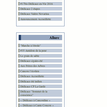
#17bis Dédicace en-Vie 2016
Dédicace 2 étapes
Dédicace Valère Novarina
Announcement Accueillette
Allure
"Marche à l'étoile"
#35 Antidote de la peur
Le grain de sable
Dédicace cigales-été
Aux Frères des Arbres
Cancou l’écolieu
Dédicace Accueillette
Dédicace été indien
Dédicace CP La Garde
Dédicace "Sommet de la
conscience"
« Dédicace à Cancouline »
« Dédicace à Cante Coucou »