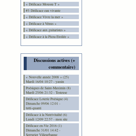
« Dédicace Moussu T »
#3 Dédicace eau vivante
« Dédicace Vivre la mer »
« Dédicace à Vénus »
« Dédicace aux guitaristes »
« Dédicace à la Pizza Etoilée »
Discussions actives (+
commentaire)
« Nouvelle année 2008 » (25)
Mardi 16/04 10:27 - yassin
Poésiques de Saint-Maximin (8)
Mardi 25/06 21:32 - Testeuse
Dédicace Loterie Poésique (4)
Dimanche 09/06 12:01 -
tutti-quanti
Dédicace à la Nutrivitalité (6)
Lundi 12/09 22:57 - mon site
Dédicace en-Vie 2016 (1)
Dimanche 31/01 14:42 -
Serrurier Villeurbanne