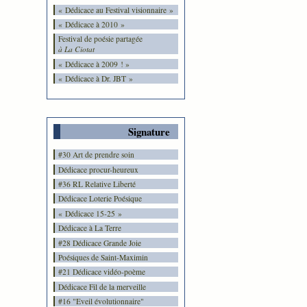
« Dédicace au Festival visionnaire »
« Dédicace à 2010 »
Festival de poésie partagée
à La Ciotat
« Dédicace à 2009 ! »
« Dédicace à Dr. JBT »
Signature
#30 Art de prendre soin
Dédicace procur-heureux
#36 RL Relative Liberté
Dédicace Loterie Poésique
« Dédicace 15-25 »
Dédicace à La Terre
#28 Dédicace Grande Joie
Poésiques de Saint-Maximin
#21 Dédicace vidéo-poème
Dédicace Fil de la merveille
#16 "Eveil évolutionnaire"