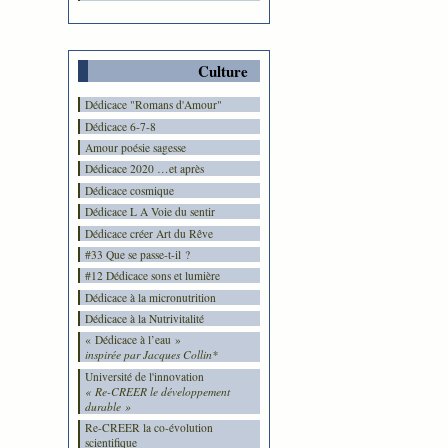
Culture
Dédicace "Romans d'Amour"
Dédicace 6-7-8
Amour poésie sagesse
Dédicace 2020 …et après
Dédicace cosmique
Dédicace L A Voie du sentir
Dédicace créer Art du Rêve
#33 Que se passe-t-il ?
#12 Dédicace sons et lumière
Dédicace à la micronutrition
Dédicace à la Nutrivitalité
« Dédicace à l’eau »
inspirée par Jacques Collin*
Université de l'innovation
« Re-CREER le développement
durable »
Re-CREER la co-évolution
scientifique