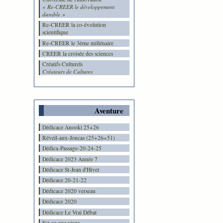
« Re-CREER le développement
durable »
Re-CREER la co-évolution
scientifique
Re-CREER le 3ème millénaire
CREER la croisée des sciences
Créatifs Culturels
Créateurs de Cultures
Aventure
Dédicace Anooki 25+26
Réveil-aux-Joncas (25+26=51)
Dédica-Passage-20-24-25
Dédicace 2023 Année 7
Dédicace St-Jean d'Hiver
Dédicace 20-21-22
Dédicace 2020 verseau
Dédicace 2020
Dédicace Le Vrai Débat
Est-ce que vivre