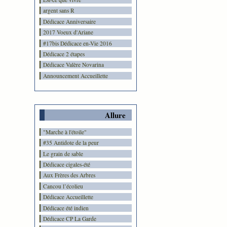
argent sans R
Dédicace Anniversaire
2017 Voeux d'Ariane
#17bis Dédicace en-Vie 2016
Dédicace 2 étapes
Dédicace Valère Novarina
Announcement Accueillette
Allure
"Marche à l'étoile"
#35 Antidote de la peur
Le grain de sable
Dédicace cigales-été
Aux Frères des Arbres
Cancou l’écolieu
Dédicace Accueillette
Dédicace été indien
Dédicace CP La Garde