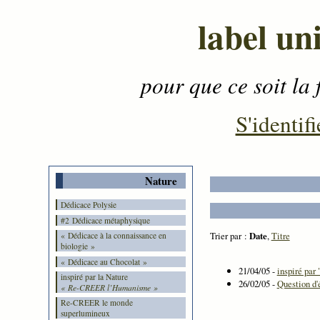
label un
pour que ce soit la 
Contenu
-
Menu
-
S'identifi
Nature
Dédicace Polysie
#2 Dédicace métaphysique
Trier par :
Date
,
Titre
« Dédicace à la connaissance en
biologie »
« Dédicace au Chocolat »
21/04/05 -
inspiré par
inspiré par la Nature
26/02/05 -
Question d'é
« Re-CREER l’Humanisme »
Re-CREER le monde
superlumineux