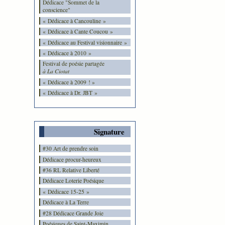
Dédicace "Sommet de la
conscience"
« Dédicace à Cancouline »
« Dédicace à Cante Coucou »
« Dédicace au Festival visionnaire »
« Dédicace à 2010 »
Festival de poésie partagée
à La Ciotat
« Dédicace à 2009 ! »
« Dédicace à Dr. JBT »
Signature
#30 Art de prendre soin
Dédicace procur-heureux
#36 RL Relative Liberté
Dédicace Loterie Poésique
« Dédicace 15-25 »
Dédicace à La Terre
#28 Dédicace Grande Joie
Poésiques de Saint-Maximin