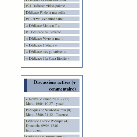
#21 Dédicace vidéo-poème
Dédicace Fil de la merveille
#16 "Eveil évolutionnaire"
« Dédicace Moussu T »
#3 Dédicace eau vivante
« Dédicace Vivre la mer »
« Dédicace à Vénus »
« Dédicace aux guitaristes »
« Dédicace à la Pizza Etoilée »
Discussions actives (+
commentaire)
« Nouvelle année 2008 » (25)
Mardi 16/04 10:27 - yassin
Poésiques de Saint-Maximin (8)
Mardi 25/06 21:32 - Testeuse
Dédicace Loterie Poésique (4)
Dimanche 09/06 12:01 -
tutti-quanti
Dédicace à la Nutrivitalité (6)