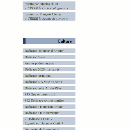
inspiré par Nicolas Hulot
« CREER le Pacte écologique »
inspiré par François Cheng
« CREER la beauté de l’entre »
Culture
Dédicace "Romans d'Amour"
Dédicace 6-7-8
Amour poésie sagesse
Dédicace 2020 …et après
Dédicace cosmique
Dédicace L A Voie du sentir
Dédicace créer Art du Rêve
#33 Que se passe-t-il ?
#12 Dédicace sons et lumière
Dédicace à la micronutrition
Dédicace à la Nutrivitalité
« Dédicace à l’eau »
inspirée par Jacques Collin*
Université de l'innovation