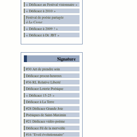
« Dédicace au Festival visionnaire »
« Dédicace à 2010 »
Festival de poésie partagée
à La Ciotat
« Dédicace à 2009 ! »
« Dédicace à Dr. JBT »
Signature
#30 Art de prendre soin
Dédicace procur-heureux
#36 RL Relative Liberté
Dédicace Loterie Poésique
« Dédicace 15-25 »
Dédicace à La Terre
#28 Dédicace Grande Joie
Poésiques de Saint-Maximin
#21 Dédicace vidéo-poème
Dédicace Fil de la merveille
#16 "Eveil évolutionnaire"