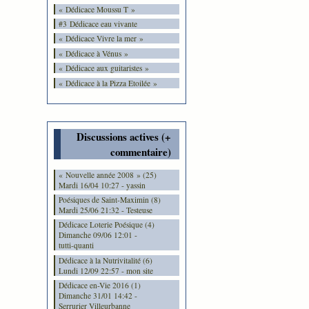
« Dédicace Moussu T »
#3 Dédicace eau vivante
« Dédicace Vivre la mer »
« Dédicace à Vénus »
« Dédicace aux guitaristes »
« Dédicace à la Pizza Etoilée »
Discussions actives (+
commentaire)
« Nouvelle année 2008 » (25)
Mardi 16/04 10:27 - yassin
Poésiques de Saint-Maximin (8)
Mardi 25/06 21:32 - Testeuse
Dédicace Loterie Poésique (4)
Dimanche 09/06 12:01 -
tutti-quanti
Dédicace à la Nutrivitalité (6)
Lundi 12/09 22:57 - mon site
Dédicace en-Vie 2016 (1)
Dimanche 31/01 14:42 -
Serrurier Villeurbanne