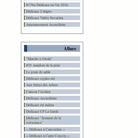
#17bis Dédicace en-Vie 2016
Dédicace 2 étapes
Dédicace Valère Novarina
Announcement Accueillette
Allure
"Marche à l'étoile"
#35 Antidote de la peur
Le grain de sable
Dédicace cigales-été
Aux Frères des Arbres
Cancou l’écolieu
Dédicace Accueillette
Dédicace été indien
Dédicace CP La Garde
Dédicace "Sommet de la
conscience"
« Dédicace à Cancouline »
« Dédicace à Cante Coucou »