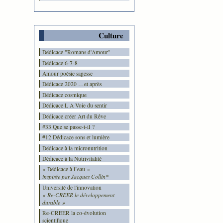
Culture
Dédicace "Romans d'Amour"
Dédicace 6-7-8
Amour poésie sagesse
Dédicace 2020 …et après
Dédicace cosmique
Dédicace L A Voie du sentir
Dédicace créer Art du Rêve
#33 Que se passe-t-il ?
#12 Dédicace sons et lumière
Dédicace à la micronutrition
Dédicace à la Nutrivitalité
« Dédicace à l’eau »
inspirée par Jacques Collin*
Université de l'innovation
« Re-CREER le développement
durable »
Re-CREER la co-évolution
scientifique