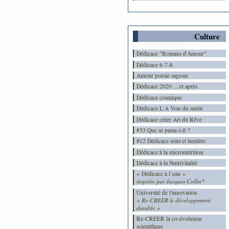
Culture
Dédicace "Romans d'Amour"
Dédicace 6-7-8
Amour poésie sagesse
Dédicace 2020 …et après
Dédicace cosmique
Dédicace L A Voie du sentir
Dédicace créer Art du Rêve
#33 Que se passe-t-il ?
#12 Dédicace sons et lumière
Dédicace à la micronutrition
Dédicace à la Nutrivitalité
« Dédicace à l’eau »
inspirée par Jacques Collin*
Université de l'innovation
« Re-CREER le développement
durable »
Re-CREER la co-évolution
scientifique