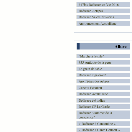
#17bis Dédicace en-Vie 2016
Dédicace 2 étapes
Dédicace Valère Novarina
Announcement Accueillette
Allure
"Marche à l'étoile"
#35 Antidote de la peur
Le grain de sable
Dédicace cigales-été
Aux Frères des Arbres
Cancou l’écolieu
Dédicace Accueillette
Dédicace été indien
Dédicace CP La Garde
Dédicace "Sommet de la
conscience"
« Dédicace à Cancouline »
« Dédicace à Cante Coucou »