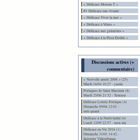
« Dédicace Moussu T »
#3 Dédicace eau vivante
« Dédicace Vivre la mer »
« Dédicace à Vénus »
« Dédicace aux guitaristes »
« Dédicace à la Pizza Etoilée »
Discussions actives (+
commentaire)
« Nouvelle année 2008 » (25)
Mardi 16/04 10:27 - yassin
Poésiques de Saint-Maximin (8)
Mardi 25/06 21:32 - Testeuse
Dédicace Loterie Poésique (4)
Dimanche 09/06 12:01 -
tutti-quanti
Dédicace à la Nutrivitalité (6)
Lundi 12/09 22:57 - mon site
Dédicace en-Vie 2016 (1)
Dimanche 31/01 14:42 -
Serrurier Villeurbanne