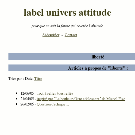
label univers attitude
pour que ce soit la forme qui re-crée l'altitude
S'identifier
-
Contact
liberté
Articles à propos de "liberté" :
Trier par :
Date
,
Titre
12/06/05 -
Tout à relier, tous reliés
21/04/05 -
inspiré par "Le bonheur d'être adolescent" de Michel Fize
26/02/05 -
Question d'éthique ...