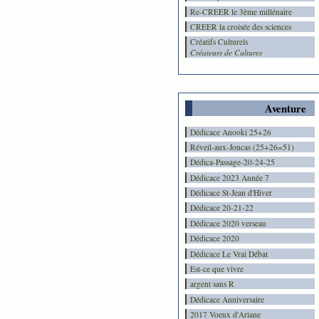
Re-CREER le 3ème millénaire
CREER la croisée des sciences
Créatifs Culturels
Créateurs de Cultures
Aventure
Dédicace Anooki 25+26
Réveil-aux-Joncas (25+26=51)
Dédica-Passage-20-24-25
Dédicace 2023 Année 7
Dédicace St-Jean d'Hiver
Dédicace 20-21-22
Dédicace 2020 verseau
Dédicace 2020
Dédicace Le Vrai Débat
Est-ce que vivre
argent sans R
Dédicace Anniversaire
2017 Voeux d'Ariane