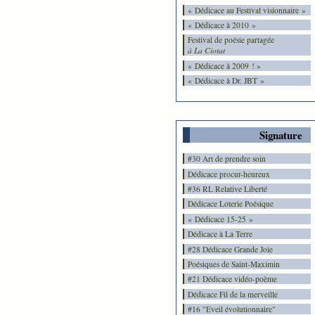
« Dédicace au Festival visionnaire »
« Dédicace à 2010 »
Festival de poésie partagée
à La Ciotat
« Dédicace à 2009 ! »
« Dédicace à Dr. JBT »
Signature
#30 Art de prendre soin
Dédicace procur-heureux
#36 RL Relative Liberté
Dédicace Loterie Poésique
« Dédicace 15-25 »
Dédicace à La Terre
#28 Dédicace Grande Joie
Poésiques de Saint-Maximin
#21 Dédicace vidéo-poème
Dédicace Fil de la merveille
#16 "Eveil évolutionnaire"