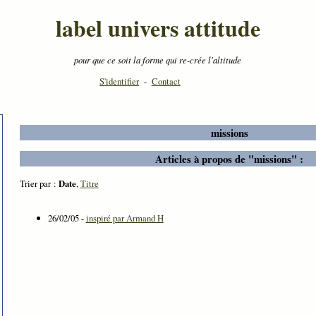
label univers attitude
pour que ce soit la forme qui re-crée l'altitude
S'identifier
-
Contact
missions
Articles à propos de "missions" :
Trier par :
Date
,
Titre
26/02/05 -
inspiré par Armand H