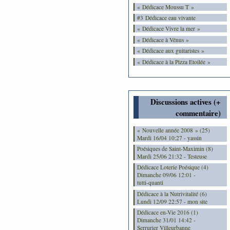
« Dédicace Moussu T »
#3 Dédicace eau vivante
« Dédicace Vivre la mer »
« Dédicace à Vénus »
« Dédicace aux guitaristes »
« Dédicace à la Pizza Etoilée »
Discussions actives (+
commentaire)
« Nouvelle année 2008 » (25)
Mardi 16/04 10:27 - yassin
Poésiques de Saint-Maximin (8)
Mardi 25/06 21:32 - Testeuse
Dédicace Loterie Poésique (4)
Dimanche 09/06 12:01 -
tutti-quanti
Dédicace à la Nutrivitalité (6)
Lundi 12/09 22:57 - mon site
Dédicace en-Vie 2016 (1)
Dimanche 31/01 14:42 -
Serrurier Villeurbanne