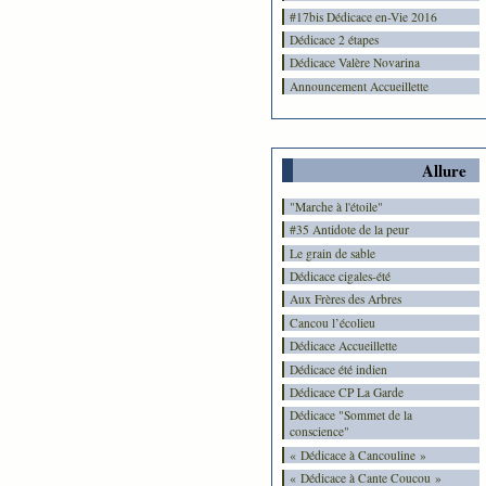
#17bis Dédicace en-Vie 2016
Dédicace 2 étapes
Dédicace Valère Novarina
Announcement Accueillette
Allure
"Marche à l'étoile"
#35 Antidote de la peur
Le grain de sable
Dédicace cigales-été
Aux Frères des Arbres
Cancou l’écolieu
Dédicace Accueillette
Dédicace été indien
Dédicace CP La Garde
Dédicace "Sommet de la
conscience"
« Dédicace à Cancouline »
« Dédicace à Cante Coucou »