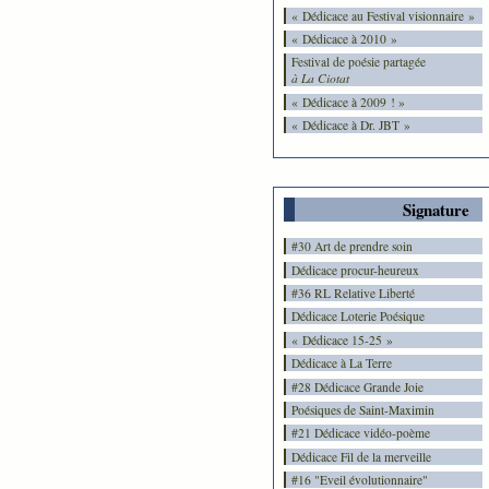
« Dédicace au Festival visionnaire »
« Dédicace à 2010 »
Festival de poésie partagée
à La Ciotat
« Dédicace à 2009 ! »
« Dédicace à Dr. JBT »
Signature
#30 Art de prendre soin
Dédicace procur-heureux
#36 RL Relative Liberté
Dédicace Loterie Poésique
« Dédicace 15-25 »
Dédicace à La Terre
#28 Dédicace Grande Joie
Poésiques de Saint-Maximin
#21 Dédicace vidéo-poème
Dédicace Fil de la merveille
#16 "Eveil évolutionnaire"