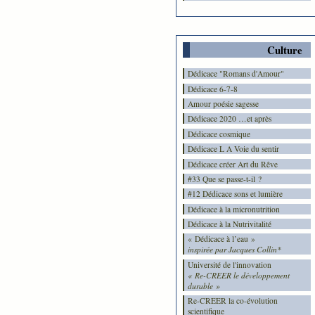
Culture
Dédicace "Romans d'Amour"
Dédicace 6-7-8
Amour poésie sagesse
Dédicace 2020 …et après
Dédicace cosmique
Dédicace L A Voie du sentir
Dédicace créer Art du Rêve
#33 Que se passe-t-il ?
#12 Dédicace sons et lumière
Dédicace à la micronutrition
Dédicace à la Nutrivitalité
« Dédicace à l’eau »
inspirée par Jacques Collin*
Université de l'innovation
« Re-CREER le développement
durable »
Re-CREER la co-évolution
scientifique