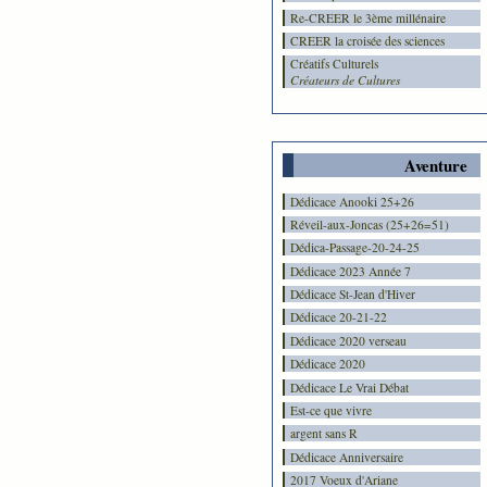
Re-CREER le 3ème millénaire
CREER la croisée des sciences
Créatifs Culturels
Créateurs de Cultures
Aventure
Dédicace Anooki 25+26
Réveil-aux-Joncas (25+26=51)
Dédica-Passage-20-24-25
Dédicace 2023 Année 7
Dédicace St-Jean d'Hiver
Dédicace 20-21-22
Dédicace 2020 verseau
Dédicace 2020
Dédicace Le Vrai Débat
Est-ce que vivre
argent sans R
Dédicace Anniversaire
2017 Voeux d'Ariane