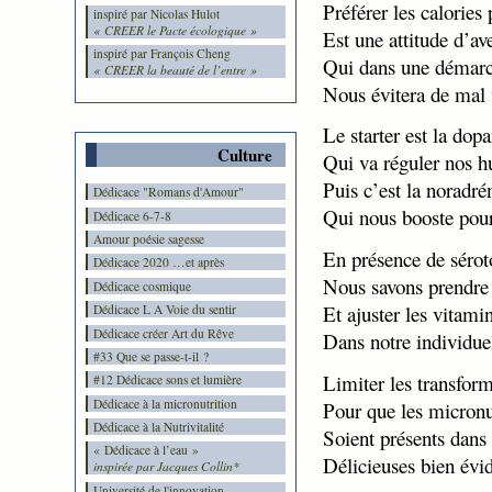
Préférer les calories 
inspiré par Nicolas Hulot
« CREER le Pacte écologique »
Est une attitude d’av
inspiré par François Cheng
Qui dans une démarch
« CREER la beauté de l’entre »
Nous évitera de mal v
Le starter est la dop
Culture
Qui va réguler nos 
Puis c’est la noradré
Dédicace "Romans d'Amour"
Qui nous booste pour
Dédicace 6-7-8
Amour poésie sagesse
En présence de sérot
Dédicace 2020 …et après
Nous savons prendre 
Dédicace cosmique
Et ajuster les vitami
Dédicace L A Voie du sentir
Dédicace créer Art du Rêve
Dans notre individue
#33 Que se passe-t-il ?
Limiter les transfor
#12 Dédicace sons et lumière
Dédicace à la micronutrition
Pour que les micron
Dédicace à la Nutrivitalité
Soient présents dans 
« Dédicace à l’eau »
Délicieuses bien év
inspirée par Jacques Collin*
Université de l'innovation