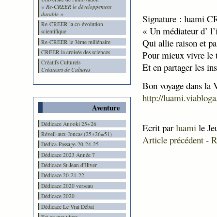
« Re-CREER le développement
durable »
Signature : luami 
Re-CREER la co-évolution
« Un médiateur d’ l’
scientifique
Qui allie raison et p
Re-CREER le 3ème millénaire
CREER la croisée des sciences
Pour mieux vivre le 
Créatifs Culturels
Et en partager les ins
Créateurs de Cultures
Bon voyage dans
la 
http://luami.viablog
Aventure
Dédicace Anooki 25+26
Ecrit par
luami
le Je
Réveil-aux-Joncas (25+26=51)
Article précédent
-
R
Dédica-Passage-20-24-25
Dédicace 2023 Année 7
Dédicace St-Jean d'Hiver
Dédicace 20-21-22
Dédicace 2020 verseau
Dédicace 2020
Dédicace Le Vrai Débat
Est-ce que vivre