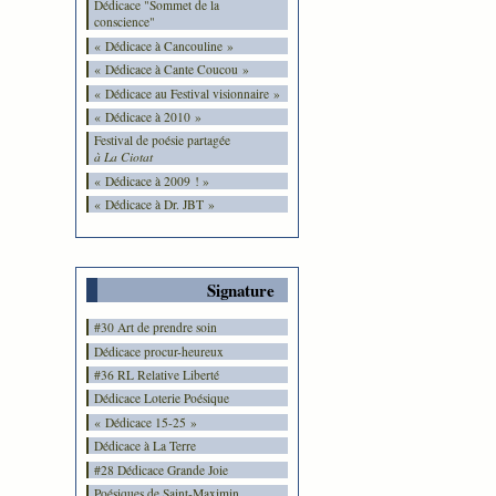
Dédicace "Sommet de la
conscience"
« Dédicace à Cancouline »
« Dédicace à Cante Coucou »
« Dédicace au Festival visionnaire »
« Dédicace à 2010 »
Festival de poésie partagée
à La Ciotat
« Dédicace à 2009 ! »
« Dédicace à Dr. JBT »
Signature
#30 Art de prendre soin
Dédicace procur-heureux
#36 RL Relative Liberté
Dédicace Loterie Poésique
« Dédicace 15-25 »
Dédicace à La Terre
#28 Dédicace Grande Joie
Poésiques de Saint-Maximin