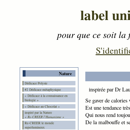
label un
pour que ce soit la 
Contenu
-
Menu
-
S'identifi
Nature
Dédicace Polysie
inspirée par Dr Lau
#2 Dédicace métaphysique
« Dédicace à la connaissance en
Se gaver de calories 
biologie »
Est une tendance très
« Dédicace au Chocolat »
inspiré par la Nature
Qui nous rend toujou
« Re-CREER l’Humanisme »
De la malbouffe et se
Re-CREER le monde
superlumineux