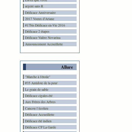
argent sans R
Dédicace Anniversaire
2017 Voeux d'Ariane
#17bis Dédicace en-Vie 2016
Dédicace 2 étapes
Dédicace Valère Novarina
Announcement Accueillette
Allure
"Marche à l'étoile"
#35 Antidote de la peur
Le grain de sable
Dédicace cigales-été
Aux Frères des Arbres
Cancou l’écolieu
Dédicace Accueillette
Dédicace été indien
Dédicace CP La Garde