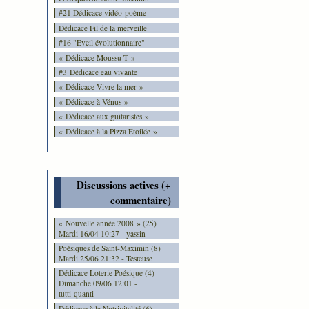
#21 Dédicace vidéo-poème
Dédicace Fil de la merveille
#16 "Eveil évolutionnaire"
« Dédicace Moussu T »
#3 Dédicace eau vivante
« Dédicace Vivre la mer »
« Dédicace à Vénus »
« Dédicace aux guitaristes »
« Dédicace à la Pizza Etoilée »
Discussions actives (+
commentaire)
« Nouvelle année 2008 » (25)
Mardi 16/04 10:27 - yassin
Poésiques de Saint-Maximin (8)
Mardi 25/06 21:32 - Testeuse
Dédicace Loterie Poésique (4)
Dimanche 09/06 12:01 -
tutti-quanti
Dédicace à la Nutrivitalité (6)